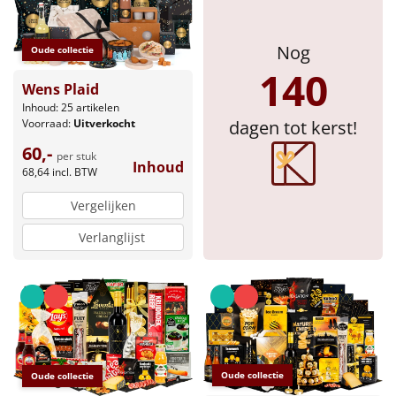
Sinterklaaspakketten
Nog
Oude collectie
Particulier
140
Wens Plaid
Inhoud: 25 artikelen
Kerstgeschenken 2026
dagen tot kerst!
Voorraad:
Uitverkocht
60,-
Relatiegeschenken
per stuk
Inhoud
68,64
incl. BTW
Cadeaubon
Vergelijken
Verlanglijst
Per stuk
Alle overige
Oude collectie
Oude collectie