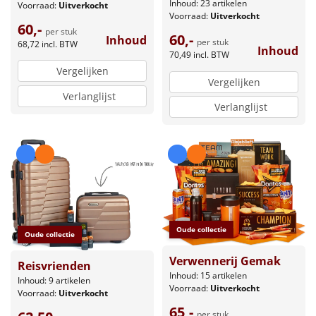
Inhoud: 23 artikelen
Voorraad:
Uitverkocht
Voorraad:
Uitverkocht
60,-
per stuk
60,-
Inhoud
per stuk
68,72
incl. BTW
Inhoud
70,49
incl. BTW
Vergelijken
Vergelijken
Verlanglijst
Verlanglijst
Oude collectie
Oude collectie
Verwennerij Gemak
Reisvrienden
Inhoud: 15 artikelen
Inhoud: 9 artikelen
Voorraad:
Uitverkocht
Voorraad:
Uitverkocht
65,-
per stuk