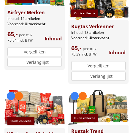
Airfryer Merken
Oude collectie
Inhoud: 15 artikelen
Voorraad:
Uitverkocht
Rugtas Verkenner
65,-
Inhoud: 18 artikelen
per stuk
Inhoud
Voorraad:
Uitverkocht
75,84
incl. BTW
65,-
per stuk
Vergelijken
Inhoud
75,39
incl. BTW
Verlanglijst
Vergelijken
Verlanglijst
Oude collectie
Oude collectie
Rugzak Trend