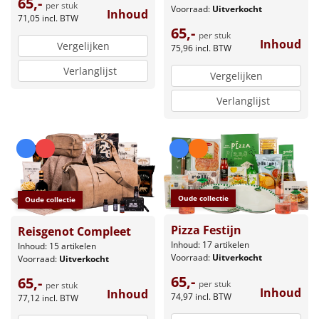
65,-
per stuk
Voorraad:
Uitverkocht
Inhoud
71,05
incl. BTW
65,-
per stuk
Inhoud
Vergelijken
75,96
incl. BTW
Verlanglijst
Vergelijken
Verlanglijst
Oude collectie
Oude collectie
Pizza Festijn
Reisgenot Compleet
Inhoud: 17 artikelen
Inhoud: 15 artikelen
Voorraad:
Uitverkocht
Voorraad:
Uitverkocht
65,-
65,-
per stuk
per stuk
Inhoud
Inhoud
74,97
incl. BTW
77,12
incl. BTW