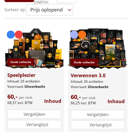
pagina:
Leuke
Sorteer op:
Goedkope
Uniek
Alle thema's
Oude collectie
Oude collectie
Artikel
Speelplezier
Verwennen 3.0
Hitster
NIEUW
Inhoud: 26 artikelen
Inhoud: 26 artikelen
Voorraad:
Uitverkocht
Voorraad:
Uitverkocht
Pizzarette
60,-
60,-
per stuk
per stuk
Inhoud
Inhoud
68,57
incl. BTW
66,25
incl. BTW
Tas
Vergelijken
Vergelijken
Wake up light
NIEUW
Verlanglijst
Verlanglijst