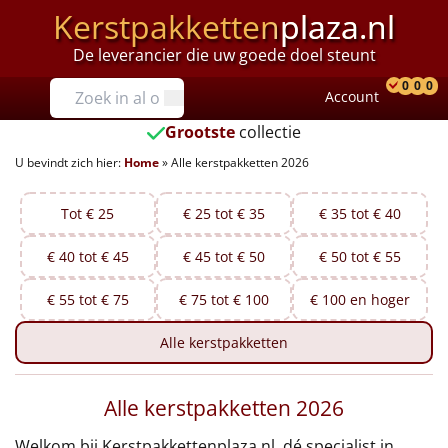
Kerstpakketten
plaza.nl
De leverancier die uw goede doel steunt
Prijzen
0
0
0
Account
Prod
Ver
W
Tot €25
Grootste
collectie
U bevindt zich hier:
Home
»
Alle kerstpakketten 2026
€25 tot €35
€35 tot €40
Tot € 25
€ 25 tot € 35
€ 35 tot € 40
€ 40 tot € 45
€ 45 tot € 50
€ 50 tot € 55
€40 tot €45
€ 55 tot € 75
€ 75 tot € 100
€ 100 en hoger
€45 tot €50
Alle
kerstpakketten
€50 tot €55
Alle kerstpakketten 2026
€55 tot €75
Welkom bij Kerstpakkettenplaza.nl, dé specialist in