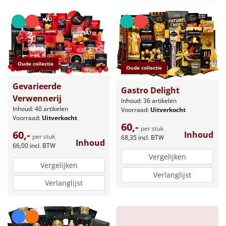
Borrelplank
Warmtekussen
NIEUW
Slowcooker
POPULAIR
Oude collectie
Oude collectie
Noodradio
NIEUW
Gevarieerde
Gastro Delight
Verwennerij
Deken (fleece plaid)
Inhoud: 36 artikelen
Inhoud: 40 artikelen
Voorraad:
Uitverkocht
Voorraad:
Uitverkocht
60,-
Alle artikelen
per stuk
60,-
Inhoud
per stuk
68,35
incl. BTW
Inhoud
Overige
66,00
incl. BTW
Vergelijken
Vergelijken
Ideeën
Verlanglijst
Verlanglijst
Personeel
Doe het zelf