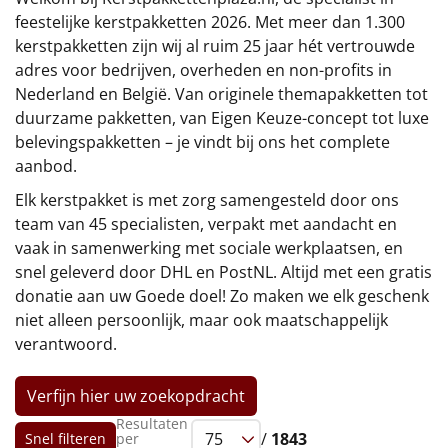
€75 tot €100
feestelijke kerstpakketten 2026. Met meer dan 1.300
kerstpakketten zijn wij al ruim 25 jaar hét vertrouwde
€100 en hoger
adres voor bedrijven, overheden en non-profits in
Nederland en België. Van originele themapakketten tot
Alle kerstpakketten 2026
duurzame pakketten, van Eigen Keuze-concept tot luxe
belevingspakketten – je vindt bij ons het complete
Thema
aanbod.
Origineel
Elk kerstpakket is met zorg samengesteld door ons
team van 45 specialisten, verpakt met aandacht en
Rituals
vaak in samenwerking met sociale werkplaatsen, en
snel geleverd door DHL en PostNL. Altijd met een gratis
Luxe
donatie aan uw Goede doel! Zo maken we elk geschenk
niet alleen persoonlijk, maar ook maatschappelijk
Mannen
verantwoord.
Vrouwen
Verfijn hier uw zoekopdracht
Resultaten
Duurzaam
/
1843
Snel filteren
per