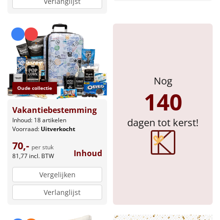
Verlanglijst
Nog
Oude collectie
140
Vakantiebestemming
Inhoud: 18 artikelen
dagen tot kerst!
Voorraad:
Uitverkocht
70,-
per stuk
Inhoud
81,77
incl. BTW
Vergelijken
Verlanglijst