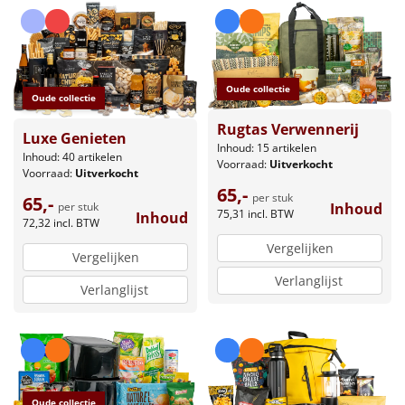
Oude collectie
Oude collectie
Rugtas Verwennerij
Luxe Genieten
Inhoud: 15 artikelen
Inhoud: 40 artikelen
Voorraad:
Uitverkocht
Voorraad:
Uitverkocht
65,-
per stuk
65,-
per stuk
Inhoud
75,31
incl. BTW
Inhoud
72,32
incl. BTW
Vergelijken
Vergelijken
Verlanglijst
Verlanglijst
Oude collectie