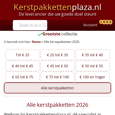
Kerstpakketten
plaza.nl
De leverancier die uw goede doel steunt
Prijzen
0
0
0
Account
Prod
Ver
W
Tot €25
Grootste
collectie
U bevindt zich hier:
Home
»
Alle kerstpakketten 2026
€25 tot €35
€35 tot €40
Tot € 25
€ 25 tot € 35
€ 35 tot € 40
€ 40 tot € 45
€ 45 tot € 50
€ 50 tot € 55
€40 tot €45
€ 55 tot € 75
€ 75 tot € 100
€ 100 en hoger
€45 tot €50
Alle
kerstpakketten
€50 tot €55
Alle kerstpakketten 2026
€55 tot €75
Welkom bij Kerstpakkettenplaza.nl, dé specialist in