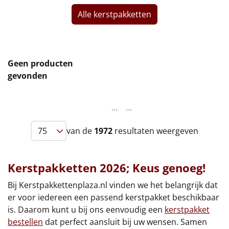
Alle kerstpakketten
Leuke
Goedkope
Geen producten
Uniek
gevonden
Alle thema's
…
…
Artikel
van de
1972
resultaten weergeven
Hitster
NIEUW
Pizzarette
Kerstpakketten 2026; Keus genoeg!
Tas
Bij Kerstpakkettenplaza.nl vinden we het belangrijk dat
er voor iedereen een passend kerstpakket beschikbaar
Wake up light
is. Daarom kunt u bij ons eenvoudig een
kerstpakket
NIEUW
bestellen
dat perfect aansluit bij uw wensen. Samen