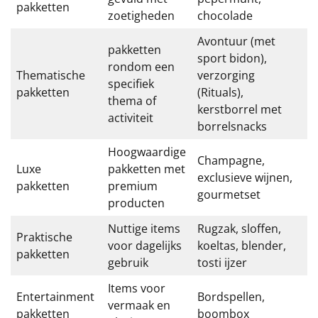
pakketten
zoetigheden
chocolade
Sinterklaaspakketten
Avontuur (met
pakketten
Particulier
sport bidon),
rondom een
Thematische
verzorging
specifiek
Kerstgeschenken 2026
pakketten
(Rituals),
thema of
kerstborrel met
activiteit
Relatiegeschenken
borrelsnacks
Hoogwaardige
Cadeaubon
Champagne,
Luxe
pakketten met
exclusieve wijnen,
pakketten
premium
Per stuk
gourmetset
producten
Nuttige items
Rugzak, sloffen,
Alle overige
Praktische
voor dagelijks
koeltas, blender,
pakketten
gebruik
tosti ijzer
Items voor
Entertainment
Bordspellen,
vermaak en
pakketten
boombox