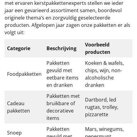
Borrelplank
met ervaren kerstpakkettenexperts stellen we ieder
jaar een gevarieerd assortiment samen, boordevol
Warmtekussen
originele thema’s en zorgvuldig geselecteerde
NIEUW
producten. Afgelopen jaar zagen onze pakketten er als
Slowcooker
volgt uit:
POPULAIR
Voorbeeld
Noodradio
NIEUW
Categorie
Beschrijving
producten
Deken (fleece plaid)
Pakketten
Koeken & wafels,
gevuld met
chips, wijn, non-
Foodpakketten
Alle artikelen
eetbare items
alcoholische
en dranken
dranken
Overige
Pakketten met
Dartbord, led
Ideeën
Cadeau
bruikbare of
rugtas, trolley,
pakketten
decoratieve
pizzarette
Personeel
items
Pakketten
Mars, winegums,
Doe het zelf
Snoep
gevuld met
pepermunt,