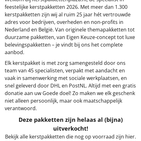
€75 tot €100
feestelijke kerstpakketten 2026. Met meer dan 1.300
kerstpakketten zijn wij al ruim 25 jaar hét vertrouwde
€100 en hoger
adres voor bedrijven, overheden en non-profits in
Nederland en België. Van originele themapakketten tot
Alle kerstpakketten 2026
duurzame pakketten, van Eigen Keuze-concept tot luxe
belevingspakketten – je vindt bij ons het complete
Thema
aanbod.
Origineel
Elk kerstpakket is met zorg samengesteld door ons
team van 45 specialisten, verpakt met aandacht en
Rituals
vaak in samenwerking met sociale werkplaatsen, en
snel geleverd door DHL en PostNL. Altijd met een gratis
Luxe
donatie aan uw Goede doel! Zo maken we elk geschenk
niet alleen persoonlijk, maar ook maatschappelijk
Mannen
verantwoord.
Deze pakketten zijn helaas al (bijna)
Vrouwen
uitverkocht!
Duurzaam
Bekijk alle kerstpakketten die nog op voorraad zijn hier.