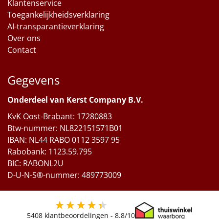
Klantenservice
Toegankelijkheidsverklaring
AI-transparantieverklaring
Over ons
Contact
Gegevens
Onderdeel van Kerst Company B.V.
KvK Oost-Brabant: 17280883
Btw-nummer: NL822151571B01
IBAN: NL44 RABO 0112 3597 95
Rabobank: 1123.59.795
BIC: RABONL2U
D-U-N-S®-nummer: 489773009
5408
klantbeoordelingen -
8.8
/10