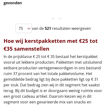
gevonden
Leuke
…
…
Goedkope
van de
521
resultaten weergeven
Uniek
Hoe wij kerstpakketten met €25 tot
Alle thema's
€35 samenstellen
Artikel
In de prijsklasse € 25 tot € 35 bestaat het kerstpakket
vooral uit lekkere producten. Pakketten met uitsluitend
Hitster
NIEUW
eetbare producten vertegenwoordigen in ons bestand
ruim 37 procent van het totale pakketvolume. Het
Pizzarette
gemiddelde bedrag ligt bij deze pakketten ligt op € 31
per stuk. Dat bedrag zien wij in dit segment het vaakst
Tas
terug. Bij dit budget is er doorgaans weinig ruimte voor
een groot cadeau artikel. Daarom kiezen wij in dit
Wake up light
NIEUW
segment voor een gevarieerde mix van snacks en