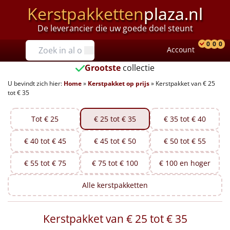
Kerstpakketten
plaza.nl
De leverancier die uw goede doel steunt
Prijzen
0
0
0
Account
Prod
Ver
W
Tot €25
Grootste
collectie
U bevindt zich hier:
Home
»
Kerstpakket op prijs
»
Kerstpakket van € 25
€25 tot €35
tot € 35
€35 tot €40
Tot € 25
€ 25 tot € 35
€ 35 tot € 40
€40 tot €45
€ 40 tot € 45
€ 45 tot € 50
€ 50 tot € 55
€45 tot €50
€ 55 tot € 75
€ 75 tot € 100
€ 100 en hoger
€50 tot €55
Alle
kerstpakketten
€55 tot €75
Kerstpakket van € 25 tot € 35