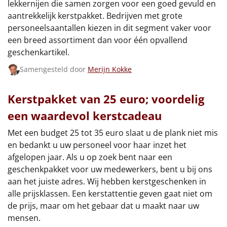
lekkernijen die samen zorgen voor een goed gevuld en
Borrelplank
aantrekkelijk kerstpakket. Bedrijven met grote
personeelsaantallen kiezen in dit segment vaker voor
Warmtekussen
NIEUW
een breed assortiment dan voor één opvallend
geschenkartikel.
Slowcooker
POPULAIR
Samengesteld door
Merijn Kokke
Noodradio
NIEUW
Kerstpakket van 25 euro; voordelig
Deken (fleece plaid)
een waardevol kerstcadeau
Alle artikelen
Met een budget 25 tot 35 euro slaat u de plank niet mis
en bedankt u uw personeel voor haar inzet het
Overige
afgelopen jaar. Als u op zoek bent naar een
geschenkpakket voor uw medewerkers, bent u bij ons
Ideeën
aan het juiste adres. Wij hebben kerstgeschenken in
alle prijsklassen. Een kerstattentie geven gaat niet om
Personeel
de prijs, maar om het gebaar dat u maakt naar uw
mensen.
Doe het zelf