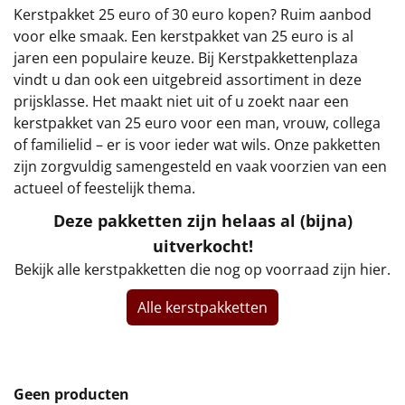
€75 tot €100
Kerstpakket 25 euro of 30 euro kopen? Ruim aanbod
voor elke smaak. Een kerstpakket van 25 euro is al
€100 en hoger
jaren een populaire keuze. Bij Kerstpakkettenplaza
vindt u dan ook een uitgebreid assortiment in deze
Alle kerstpakketten 2026
prijsklasse. Het maakt niet uit of u zoekt naar een
kerstpakket van 25 euro voor een man, vrouw, collega
Thema
of familielid – er is voor ieder wat wils. Onze pakketten
zijn zorgvuldig samengesteld en vaak voorzien van een
Origineel
actueel of feestelijk thema.
Rituals
Deze pakketten zijn helaas al (bijna)
uitverkocht!
Luxe
Bekijk alle kerstpakketten die nog op voorraad zijn hier.
Mannen
Alle kerstpakketten
Vrouwen
Duurzaam
Geen producten