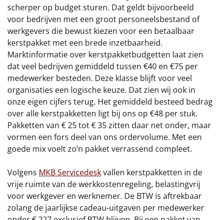
scherper op budget sturen. Dat geldt bijvoorbeeld
voor bedrijven met een groot personeelsbestand of
werkgevers die bewust kiezen voor een betaalbaar
kerstpakket met een brede inzetbaarheid.
Marktinformatie over kerstpakketbudgetten laat zien
dat veel bedrijven gemiddeld tussen €40 en €75 per
medewerker besteden. Deze klasse blijft voor veel
organisaties een logische keuze. Dat zien wij ook in
onze eigen cijfers terug. Het gemiddeld besteed bedrag
over alle kerstpakketten ligt bij ons op €48 per stuk.
Pakketten van € 25 tot € 35 zitten daar net onder, maar
vormen een fors deel van ons ordervolume. Met een
goede mix voelt zo’n pakket verrassend compleet.
Volgens
MKB Servicedesk
vallen kerstpakketten in de
vrije ruimte van de werkkostenregeling, belastingvrij
voor werkgever en werknemer. De BTW is aftrekbaar
zolang de jaarlijkse cadeau-uitgaven per medewerker
onder € 227 exclusief BTW blijven. Bij een pakket van