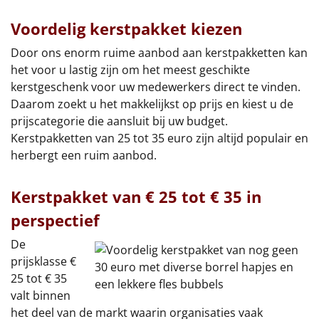
Sinterklaaspakketten
Voordelig kerstpakket kiezen
Door ons enorm ruime aanbod aan kerstpakketten kan
Particulier
het voor u lastig zijn om het meest geschikte
kerstgeschenk voor uw medewerkers direct te vinden.
Kerstgeschenken 2026
Daarom zoekt u het makkelijkst op prijs en kiest u de
prijscategorie die aansluit bij uw budget.
Relatiegeschenken
Kerstpakketten van 25 tot 35 euro zijn altijd populair en
herbergt een ruim aanbod.
Cadeaubon
Kerstpakket van € 25 tot € 35 in
Per stuk
perspectief
Alle overige
De
prijsklasse €
25 tot € 35
valt binnen
het deel van de markt waarin organisaties vaak