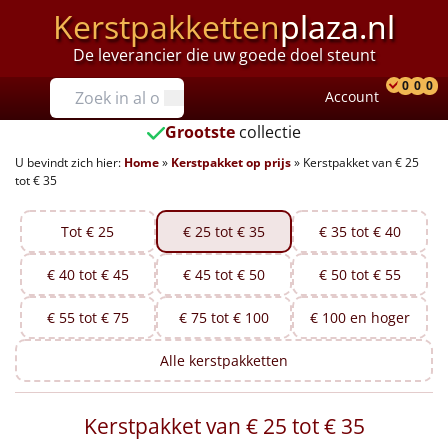
Kerstpakketten
plaza.nl
De leverancier die uw goede doel steunt
Prijzen
0
0
0
Account
Prod
Ver
W
Tot €25
Grootste
collectie
U bevindt zich hier:
Home
»
Kerstpakket op prijs
»
Kerstpakket van € 25
€25 tot €35
tot € 35
€35 tot €40
Tot € 25
€ 25 tot € 35
€ 35 tot € 40
€40 tot €45
€ 40 tot € 45
€ 45 tot € 50
€ 50 tot € 55
€45 tot €50
€ 55 tot € 75
€ 75 tot € 100
€ 100 en hoger
€50 tot €55
Alle
kerstpakketten
€55 tot €75
Kerstpakket van € 25 tot € 35