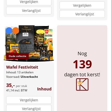
Vergelijken
Vergelijken
Sinterklaaspakketten
Verlanglijst
Verlanglijst
Particulier
Kerstgeschenken 2026
Relatiegeschenken
Nog
Cadeaubon
Oude collectie
139
Wafel Festiviteit
Per stuk
Inhoud: 13 artikelen
dagen tot kerst!
Voorraad:
Uitverkocht
Alle overige
35,-
per stuk
Inhoud
41,14
incl. BTW
Vergelijken
Verlanglijst