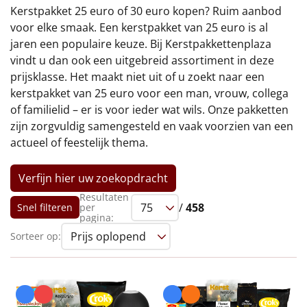
€75 tot €100
Kerstpakket 25 euro of 30 euro kopen? Ruim aanbod
voor elke smaak. Een kerstpakket van 25 euro is al
€100 en hoger
jaren een populaire keuze. Bij Kerstpakkettenplaza
vindt u dan ook een uitgebreid assortiment in deze
Alle kerstpakketten 2026
prijsklasse. Het maakt niet uit of u zoekt naar een
kerstpakket van 25 euro voor een man, vrouw, collega
Thema
of familielid – er is voor ieder wat wils. Onze pakketten
zijn zorgvuldig samengesteld en vaak voorzien van een
Origineel
actueel of feestelijk thema.
Rituals
Verfijn hier uw zoekopdracht
Luxe
Resultaten
/
458
Snel filteren
per
pagina:
Mannen
Sorteer op:
Vrouwen
Duurzaam