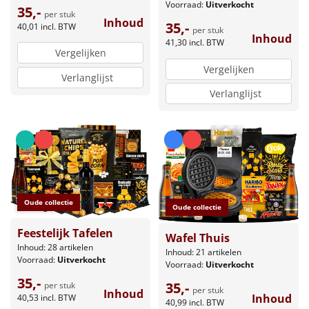
Voorraad:
Uitverkocht
35,-
per stuk
Inhoud
35,-
40,01
incl. BTW
per stuk
Inhoud
41,30
incl. BTW
Vergelijken
Vergelijken
Verlanglijst
Verlanglijst
Oude collectie
Oude collectie
Feestelijk Tafelen
Wafel Thuis
Inhoud: 28 artikelen
Inhoud: 21 artikelen
Voorraad:
Uitverkocht
Voorraad:
Uitverkocht
35,-
35,-
per stuk
per stuk
Inhoud
Inhoud
40,53
incl. BTW
40,99
incl. BTW