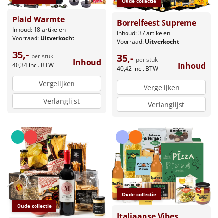
Oude collectie
Plaid Warmte
Borrelfeest Supreme
Inhoud: 18 artikelen
Inhoud: 37 artikelen
Voorraad:
Uitverkocht
Voorraad:
Uitverkocht
35,-
35,-
per stuk
per stuk
Inhoud
Inhoud
40,34
incl. BTW
40,42
incl. BTW
Vergelijken
Vergelijken
Verlanglijst
Verlanglijst
Oude collectie
Oude collectie
Italiaanse Vibes