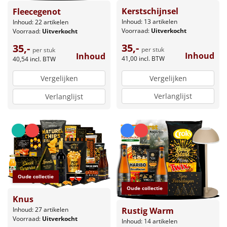
Kerstschijnsel
Fleecegenot
Inhoud: 13 artikelen
Inhoud: 22 artikelen
Voorraad:
Uitverkocht
Voorraad:
Uitverkocht
35,-
35,-
per stuk
per stuk
Inhoud
Inhoud
41,00
incl. BTW
40,54
incl. BTW
Vergelijken
Vergelijken
Verlanglijst
Verlanglijst
Oude collectie
Oude collectie
Knus
Inhoud: 27 artikelen
Rustig Warm
Voorraad:
Uitverkocht
Inhoud: 14 artikelen