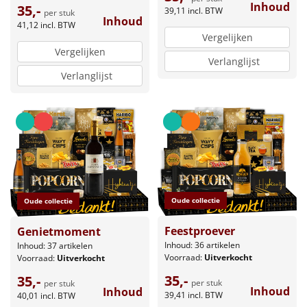
Inhoud
35,-
39,11
incl. BTW
per stuk
Inhoud
41,12
incl. BTW
Vergelijken
Vergelijken
Verlanglijst
Verlanglijst
Oude collectie
Oude collectie
Feestproever
Genietmoment
Inhoud: 36 artikelen
Inhoud: 37 artikelen
Voorraad:
Uitverkocht
Voorraad:
Uitverkocht
35,-
35,-
per stuk
per stuk
Inhoud
Inhoud
39,41
incl. BTW
40,01
incl. BTW