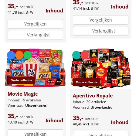
35,-
per stuk
35,-
Inhoud
per stuk
41,14
incl. BTW
Inhoud
41,78
incl. BTW
Vergelijken
Vergelijken
Verlanglijst
Verlanglijst
Oude collectie
Oude collectie
Movie Magic
Aperitivo Royale
Inhoud: 19 artikelen
Inhoud: 29 artikelen
Voorraad:
Uitverkocht
Voorraad:
Uitverkocht
35,-
35,-
per stuk
per stuk
Inhoud
Inhoud
40,40
incl. BTW
40,49
incl. BTW
Vergelijken
Vergelijken