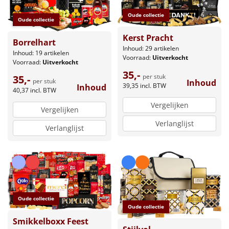
Oude collectie
Oude collectie
Kerst Pracht
Borrelhart
Inhoud: 29 artikelen
Inhoud: 19 artikelen
Voorraad:
Uitverkocht
Voorraad:
Uitverkocht
35,-
per stuk
35,-
per stuk
Inhoud
39,35
incl. BTW
Inhoud
40,37
incl. BTW
Vergelijken
Vergelijken
Verlanglijst
Verlanglijst
Oude collectie
Oude collectie
Smikkelboxx Feest