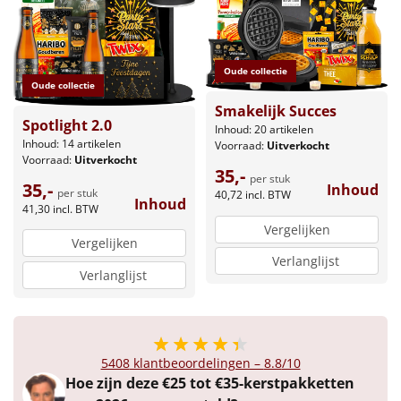
Leuke
Goedkope
Oude collectie
Oude collectie
Smakelijk Succes
Uniek
Spotlight 2.0
Inhoud: 20 artikelen
Inhoud: 14 artikelen
Voorraad:
Uitverkocht
Alle thema's
Voorraad:
Uitverkocht
35,-
per stuk
35,-
Inhoud
per stuk
Artikel
40,72
incl. BTW
Inhoud
41,30
incl. BTW
Vergelijken
Hitster
NIEUW
Vergelijken
Verlanglijst
Verlanglijst
Pizzarette
Tas
5408
klantbeoordelingen –
8.8
/10
Wake up light
NIEUW
Hoe zijn deze €25 tot €35-kerstpakketten