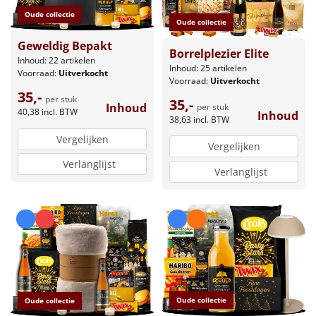
Oude collectie
Oude collectie
Geweldig Bepakt
Borrelplezier Elite
Inhoud: 22 artikelen
Inhoud: 25 artikelen
Voorraad:
Uitverkocht
Voorraad:
Uitverkocht
35,-
per stuk
35,-
Inhoud
per stuk
40,38
incl. BTW
Inhoud
38,63
incl. BTW
Vergelijken
Vergelijken
Verlanglijst
Verlanglijst
Oude collectie
Oude collectie