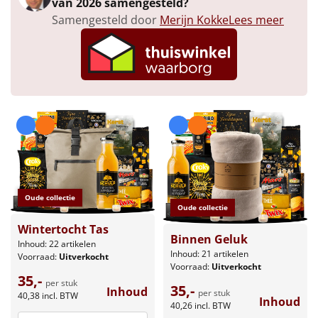
van 2026 samengesteld?
Borrelplank
Samengesteld door
Merijn Kokke
Lees meer
Warmtekussen
NIEUW
Slowcooker
POPULAIR
Noodradio
NIEUW
Deken (fleece plaid)
Alle artikelen
Oude collectie
Overige
Oude collectie
Wintertocht Tas
Ideeën
Binnen Geluk
Inhoud: 22 artikelen
Inhoud: 21 artikelen
Voorraad:
Uitverkocht
Voorraad:
Uitverkocht
Personeel
35,-
per stuk
35,-
Inhoud
per stuk
40,38
incl. BTW
Inhoud
Doe het zelf
40,26
incl. BTW