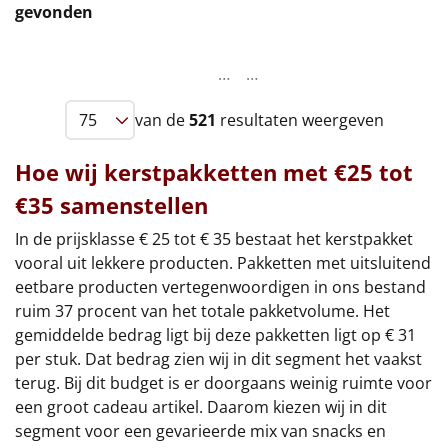
gevonden
Leuke
…
…
Goedkope
van de
521
resultaten weergeven
Uniek
Hoe wij kerstpakketten met €25 tot
Alle thema's
€35 samenstellen
Artikel
In de prijsklasse € 25 tot € 35 bestaat het kerstpakket
vooral uit lekkere producten. Pakketten met uitsluitend
Hitster
NIEUW
eetbare producten vertegenwoordigen in ons bestand
ruim 37 procent van het totale pakketvolume. Het
Pizzarette
gemiddelde bedrag ligt bij deze pakketten ligt op € 31
per stuk. Dat bedrag zien wij in dit segment het vaakst
Tas
terug. Bij dit budget is er doorgaans weinig ruimte voor
een groot cadeau artikel. Daarom kiezen wij in dit
Wake up light
NIEUW
segment voor een gevarieerde mix van snacks en