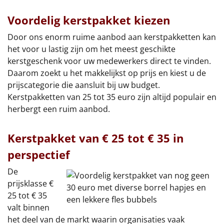
Sinterklaaspakketten
Voordelig kerstpakket kiezen
Door ons enorm ruime aanbod aan kerstpakketten kan
Particulier
het voor u lastig zijn om het meest geschikte
kerstgeschenk voor uw medewerkers direct te vinden.
Kerstgeschenken 2026
Daarom zoekt u het makkelijkst op prijs en kiest u de
prijscategorie die aansluit bij uw budget.
Relatiegeschenken
Kerstpakketten van 25 tot 35 euro zijn altijd populair en
herbergt een ruim aanbod.
Cadeaubon
Kerstpakket van € 25 tot € 35 in
Per stuk
perspectief
Alle overige
De
prijsklasse €
25 tot € 35
valt binnen
het deel van de markt waarin organisaties vaak