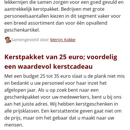
lekkernijen die samen zorgen voor een goed gevuld en
Borrelplank
aantrekkelijk kerstpakket. Bedrijven met grote
personeelsaantallen kiezen in dit segment vaker voor
Warmtekussen
NIEUW
een breed assortiment dan voor één opvallend
geschenkartikel.
Slowcooker
POPULAIR
Samengesteld door
Merijn Kokke
Noodradio
NIEUW
Kerstpakket van 25 euro; voordelig
Deken (fleece plaid)
een waardevol kerstcadeau
Alle artikelen
Met een budget 25 tot 35 euro slaat u de plank niet mis
en bedankt u uw personeel voor haar inzet het
Overige
afgelopen jaar. Als u op zoek bent naar een
geschenkpakket voor uw medewerkers, bent u bij ons
Ideeën
aan het juiste adres. Wij hebben kerstgeschenken in
alle prijsklassen. Een kerstattentie geven gaat niet om
Personeel
de prijs, maar om het gebaar dat u maakt naar uw
mensen.
Doe het zelf