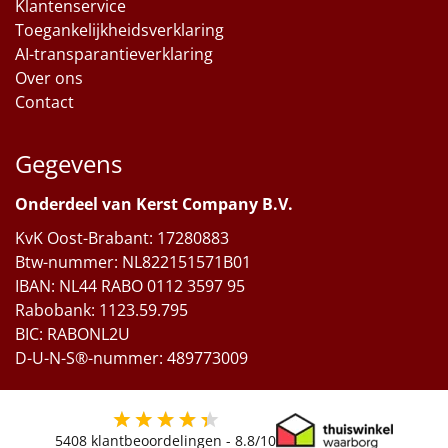
Klantenservice
Toegankelijkheidsverklaring
AI-transparantieverklaring
Over ons
Contact
Gegevens
Onderdeel van Kerst Company B.V.
KvK Oost-Brabant: 17280883
Btw-nummer: NL822151571B01
IBAN: NL44 RABO 0112 3597 95
Rabobank: 1123.59.795
BIC: RABONL2U
D-U-N-S®-nummer: 489773009
5408
klantbeoordelingen -
8.8
/10