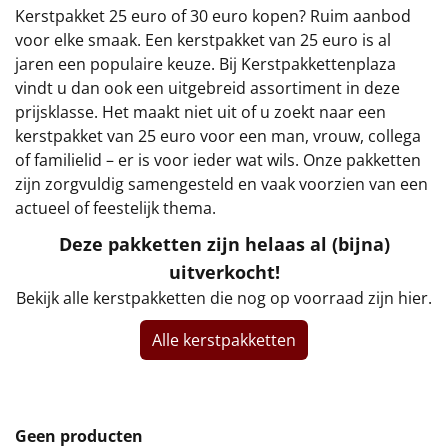
€75 tot €100
Kerstpakket 25 euro of 30 euro kopen? Ruim aanbod
voor elke smaak. Een kerstpakket van 25 euro is al
€100 en hoger
jaren een populaire keuze. Bij Kerstpakkettenplaza
vindt u dan ook een uitgebreid assortiment in deze
Alle kerstpakketten 2026
prijsklasse. Het maakt niet uit of u zoekt naar een
kerstpakket van 25 euro voor een man, vrouw, collega
Thema
of familielid – er is voor ieder wat wils. Onze pakketten
zijn zorgvuldig samengesteld en vaak voorzien van een
Origineel
actueel of feestelijk thema.
Rituals
Deze pakketten zijn helaas al (bijna)
uitverkocht!
Luxe
Bekijk alle kerstpakketten die nog op voorraad zijn hier.
Mannen
Alle kerstpakketten
Vrouwen
Duurzaam
Geen producten