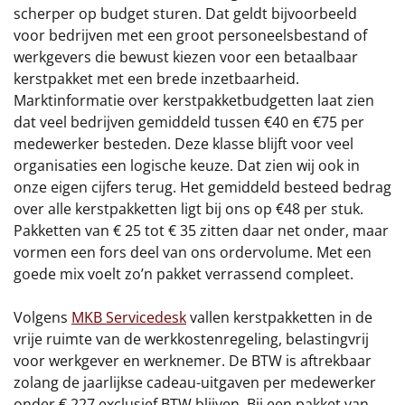
scherper op budget sturen. Dat geldt bijvoorbeeld
voor bedrijven met een groot personeelsbestand of
werkgevers die bewust kiezen voor een betaalbaar
kerstpakket met een brede inzetbaarheid.
Marktinformatie over kerstpakketbudgetten laat zien
dat veel bedrijven gemiddeld tussen €40 en €75 per
medewerker besteden. Deze klasse blijft voor veel
organisaties een logische keuze. Dat zien wij ook in
onze eigen cijfers terug. Het gemiddeld besteed bedrag
over alle kerstpakketten ligt bij ons op €48 per stuk.
Pakketten van € 25 tot € 35 zitten daar net onder, maar
vormen een fors deel van ons ordervolume. Met een
goede mix voelt zo’n pakket verrassend compleet.
Volgens
MKB Servicedesk
vallen kerstpakketten in de
vrije ruimte van de werkkostenregeling, belastingvrij
voor werkgever en werknemer. De BTW is aftrekbaar
zolang de jaarlijkse cadeau-uitgaven per medewerker
onder € 227 exclusief BTW blijven. Bij een pakket van