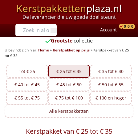
Kerstpakketten
plaza.nl
De leverancier die uw goede doel steunt
Prijzen
0
0
0
Account
Prod
Ver
W
Tot €25
Grootste
collectie
U bevindt zich hier:
Home
»
Kerstpakket op prijs
»
Kerstpakket van € 25
€25 tot €35
tot € 35
€35 tot €40
Tot € 25
€ 25 tot € 35
€ 35 tot € 40
€40 tot €45
€ 40 tot € 45
€ 45 tot € 50
€ 50 tot € 55
€45 tot €50
€ 55 tot € 75
€ 75 tot € 100
€ 100 en hoger
€50 tot €55
Alle
kerstpakketten
€55 tot €75
Kerstpakket van € 25 tot € 35