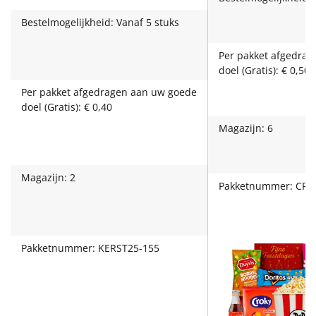
Leuke
Bestelmogelijkheid: Vanaf 5 stuks
Goedkope
Per pakket afgedra
doel (Gratis): € 0,50
Uniek
Per pakket afgedragen aan uw goede
doel (Gratis): € 0,40
Alle thema's
Magazijn: 6
Artikel
Magazijn: 2
Hitster
Pakketnummer: CP5
NIEUW
Pizzarette
Pakketnummer: KERST25-155
Tas
Wake up light
NIEUW