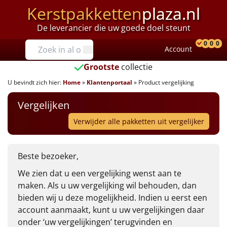
Kerstpakketten
plaza.nl
Verlanglijst
Verl
De leverancier die uw goede doel steunt
Prijzen
0
0
0
Account
Prod
Ver
W
Tot €25
Grootste
collectie
U bevindt zich hier:
Home
»
Klantenportaal
»
Product vergelijking
€25 tot €35
Vergelijken
€35 tot €40
Verwijder alle pakketten uit vergelijker
€40 tot €45
Beste bezoeker,
€45 tot €50
We zien dat u een vergelijking wenst aan te
€50 tot €55
maken. Als u uw vergelijking wil behouden, dan
bieden wij u deze mogelijkheid. Indien u eerst een
€55 tot €75
account aanmaakt, kunt u uw vergelijkingen daar
onder ‘uw vergelijkingen’ terugvinden en