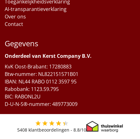
Toegankelijkheidsverklaring
AI-transparantieverklaring
Over ons
Contact
Gegevens
Onderdeel van Kerst Company B.V.
KvK Oost-Brabant: 17280883
Btw-nummer: NL822151571B01
IBAN: NL44 RABO 0112 3597 95
Rabobank: 1123.59.795
BIC: RABONL2U
D-U-N-S®-nummer: 489773009
5408
klantbeoordelingen -
8.8
/10