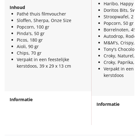
Haribo, Happy Co
tempo, op een vertr
Inhoud
Cosy Boots voor warme
Doritos Bits, Swe
zonder concessies a
Pathé thuis filmvoucher
Stroopwafel, 2 x 
maakt het bijzonder
voeten
Sloffen, Sherpa, Onze Size
Popcorn, 50 gr
in te leveren op sfee
Popcorn, 100 gr
Borrelnoten, 45 
Blikvanger van dit pakket zijn de
Pinda's, 50 gr
Autodrop, Rode C
sloffen
, zacht en comfortabel.
Lekkernijen di
Picos, 180 gr
M&M's, Crispy, 3
Tijdens een filmavond bieden ze
Aioli, 90 gr
omlijsten
Tony's Chocolone
warmte en zorgen ze voor een
Chips, 70 gr
Croky, Naturel, 4
ontspannen gevoel. Terwijl de film
De geur van vers g
Verpakt in een feestelijke
Croky, Paprika, 4
speelt en snacks worden gedeeld,
popcorn, een knisp
kerstdoos, 39 x 29 x 13 cm
Verpakt in een fe
dragen de pantoffels bij aan de
tussendoor, de verr
kerstdoos
huiselijke sfeer. Het is een blijvend
zoete traktatie – het
item dat ook buiten de feestdagen
bij een geslaagde f
veel gebruikt wordt.
snacks in Filmpakket
geselecteerd op vari
Informatie
smaakbalans, zodat d
Informatie
Entertainment met een
enige hoogtepunt va
filmvoucher
Ze zijn geen bijzaak
volwaardig onderde
De
Pathé Thuis filmvoucher
maakt
ervaring.
het mogelijk om een film naar keuze
te streamen. Of het nu gaat om een