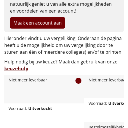
€75 tot €100
natuurlijk geniet u van alle extra mogelijkheden
en voordelen van een account!
€100 en hoger
Maak een account aan
Alle kerstpakketten 2026
Hieronder vindt u uw vergelijking. Onderaan de pagina
Thema
heeft u de mogelijkheid om uw vergelijking door te
sturen aan één of meerdere collega(s) en/of te printen.
Origineel
Hulp nodig bij uw keuze? Maak dan gebruik van onze
Rituals
keuzehulp
.
Niet meer leverbaar
Niet meer leverbaar
Luxe
Mannen
Voorraad:
Uitverkoc
Voorraad:
Uitverkocht
Vrouwen
Duurzaam
Bestelmogelijkheid: 