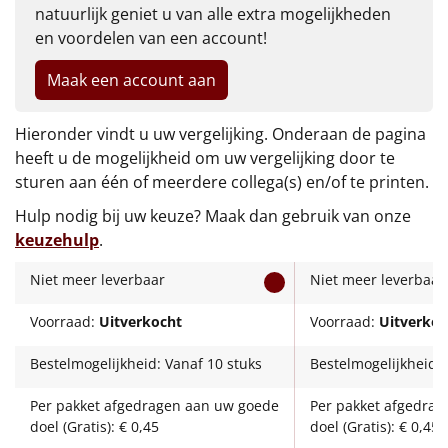
€75 tot €100
natuurlijk geniet u van alle extra mogelijkheden
en voordelen van een account!
€100 en hoger
Maak een account aan
Alle kerstpakketten 2026
Hieronder vindt u uw vergelijking. Onderaan de pagina
Thema
heeft u de mogelijkheid om uw vergelijking door te
sturen aan één of meerdere collega(s) en/of te printen.
Origineel
Hulp nodig bij uw keuze? Maak dan gebruik van onze
Rituals
keuzehulp
.
Niet meer leverbaar
Niet meer leverbaar
Luxe
Voorraad:
Uitverkocht
Voorraad:
Uitverkoc
Mannen
Bestelmogelijkheid: Vanaf 10 stuks
Bestelmogelijkheid: 
Vrouwen
Per pakket afgedragen aan uw goede
Per pakket afgedra
doel (Gratis): € 0,45
doel (Gratis): € 0,45
Duurzaam