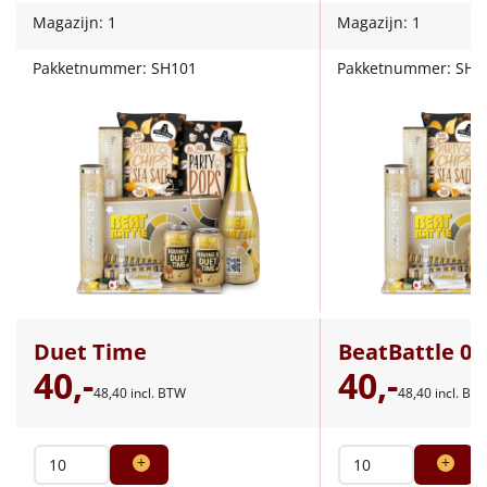
Magazijn: 1
Magazijn: 1
Leuke
Pakketnummer: SH101
Pakketnummer: SH1
Goedkope
Uniek
Alle thema's
Artikel
Hitster
NIEUW
Pizzarette
Duet Time
BeatBattle 0.
40,-
40,-
Tas
48,
40
incl. BTW
48,
40
incl. BT
Wake up light
NIEUW