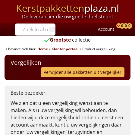
Kerstpakketten
plaza.nl
Verlanglijst
Verla
De leverancier die uw goede doel steunt
Prijzen
0
0
0
Account
Prod
Ver
W
Tot €25
Grootste
collectie
U bevindt zich hier:
Home
»
Klantenportaal
»
Product vergelijking
€25 tot €35
Vergelijken
€35 tot €40
Verwijder alle pakketten uit vergelijker
€40 tot €45
Beste bezoeker,
€45 tot €50
We zien dat u een vergelijking wenst aan te
€50 tot €55
maken. Als u uw vergelijking wil behouden, dan
bieden wij u deze mogelijkheid. Indien u eerst een
€55 tot €75
account aanmaakt, kunt u uw vergelijkingen daar
onder ‘uw vergelijkingen’ terugvinden en