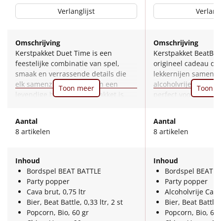
Borrelplank
Verlanglijst
Verlangl
Warmtekussen
NIEUW
Omschrijving
Omschrijving
Slowcooker
Kerstpakket Duet Time is een
Kerstpakket BeatBatt
POPULAIR
feestelijke combinatie van spel,
origineel cadeau da
smaak en verrassende details die
lekkernijen samenbr
Noodradio
NIEUW
elk samenzijn verandert in een
alcoholvrije variant.
Toon meer
Toon m
levendige beleving. Het pakket is
perfect voor wie fees
Deken (fleece plaid)
zorgvuldig samengesteld om een
zonder alcohol, maa
avond vol gezelligheid te creëren,
dezelfde sfeer en en
Aantal
Aantal
Alle artikelen
waarbij lachen, muziek en proeven
combineert competit
8 artikelen
8 artikelen
centraal staan. Met een mix van
en smaak in een co
Overige
speelse energie en verfijnde
dat iedereen aanspr
accenten wordt dit cadeau een
Inhoud
Inhoud
Ideeën
herinnering die veel langer blijft
Bordspel BEAT BATTLE
Bordspel BEAT B
Teams, tempo
hangen dan de feestdagen alleen.
Party popper
Party popper
partyspel Bea
Personeel
Cava brut, 0,75 ltr
Alcoholvrije Cava 
Bier, Beat Battle, 0,33 ltr, 2 st
Bier, Beat Battle, 
Herken de hit in
De kern van dit pakk
Popcorn, Bio, 60 gr
Popcorn, Bio, 60 
Doe het zelf
partyspel Beat Batt
seconden: partyspel