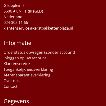
Gildeplein 5
Sinterklaaspakketten
6606 AK NIFTRIK (GLD)
Nederland
Particulier
024-303 11 66
klantenservice@kerstpakkettenplaza.nl
Kerstgeschenken 2026
Informatie
Relatiegeschenken
Orderstatus opvragen (Zonder account)
Cadeaubon
Inloggen op uw account
Klantenservice
Per stuk
Toegankelijkheidsverklaring
AI-transparantieverklaring
Alle overige
Over ons
Contact
Gegevens