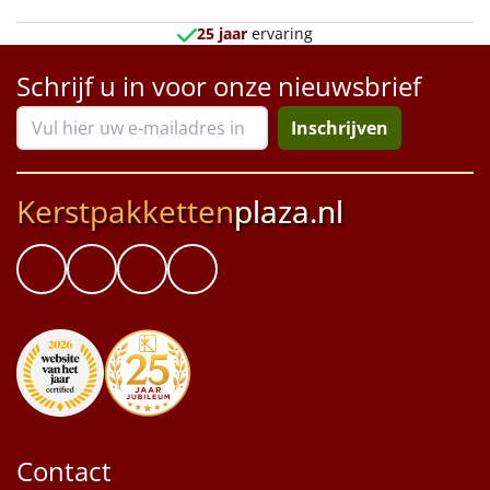
Borrelplank
25 jaar
ervaring
Warmtekussen
NIEUW
Schrijf u in voor onze nieuwsbrief
Slowcooker
POPULAIR
Inschrijven
Noodradio
NIEUW
Kerstpakketten
plaza.nl
Deken (fleece plaid)
Alle artikelen
Overige
Ideeën
Personeel
Contact
Doe het zelf