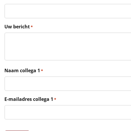
€75 tot €100
€100 en hoger
Uw bericht
*
Alle kerstpakketten 2026
Thema
Origineel
Rituals
Naam collega 1
*
Luxe
Mannen
E-mailadres collega 1
*
Vrouwen
Duurzaam