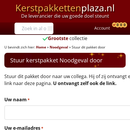
Kerstpakketten
plaza.nl
De leverancier die uw goede doel steunt
Prijzen
0
0
0
Account
Prod
Ver
W
Tot €25
Grootste
collectie
U bevindt zich hier:
Home
»
Noodgeval
»
Stuur dit pakket door
€25 tot €35
Stuur kerstpakket Noodgeval door
€35 tot €40
€40 tot €45
Stuur dit pakket door naar uw collega. Hij of zij ontvangt 
link naar deze pagina.
U ontvangt zelf ook de link.
€45 tot €50
Uw naam
*
€50 tot €55
€55 tot €75
Uw e-mailadres
*