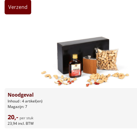
Leuke
Goedkope
Uniek
Alle thema's
Artikel
Hitster
NIEUW
Noodgeval
Pizzarette
Inhoud : 4 artikel(en)
Magazijn: 7
Tas
20,-
per stuk
23,94
incl. BTW
Wake up light
NIEUW