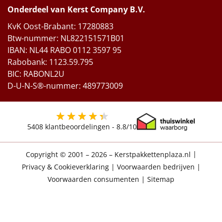
Onderdeel van Kerst Company B.V.
KvK Oost-Brabant: 17280883
Btw-nummer: NL822151571B01
IBAN: NL44 RABO 0112 3597 95
Rabobank: 1123.59.795
BIC: RABONL2U
D-U-N-S®-nummer: 489773009
5408
klantbeoordelingen -
8.8
/10
Copyright © 2001 – 2026 – Kerstpakkettenplaza.nl
|
Privacy & Cookieverklaring
|
Voorwaarden bedrijven
|
Voorwaarden consumenten
|
Sitemap