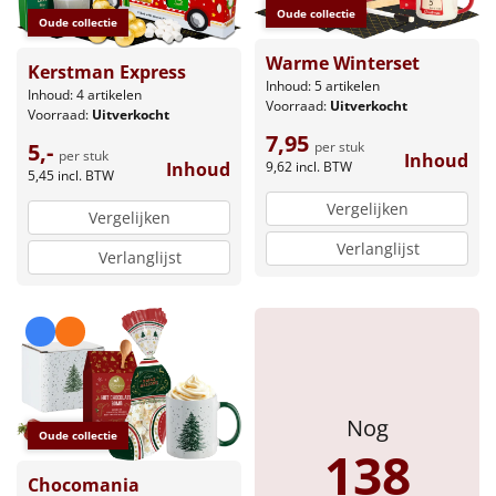
Borrelplank
Oude collectie
Oude collectie
Warmtekussen
Warme Winterset
NIEUW
Kerstman Express
Inhoud: 5 artikelen
Inhoud: 4 artikelen
Voorraad:
Uitverkocht
Slowcooker
Voorraad:
Uitverkocht
POPULAIR
7,95
per stuk
5,-
per stuk
Inhoud
Noodradio
9,62
incl. BTW
Inhoud
NIEUW
5,45
incl. BTW
Vergelijken
Vergelijken
Deken (fleece plaid)
Verlanglijst
Verlanglijst
Alle artikelen
Overige
Ideeën
Nog
Personeel
Oude collectie
138
Doe het zelf
Chocomania