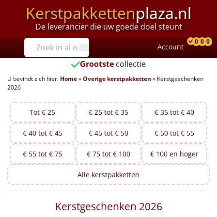
Kerstpakketten
plaza.nl
De leverancier die uw goede doel steunt
Prijzen
0
0
0
Account
Prod
Ver
W
Tot €25
Grootste
collectie
U bevindt zich hier:
Home
»
Overige kerstpakketten
»
Kerstgeschenken
€25 tot €35
2026
€35 tot €40
Tot € 25
€ 25 tot € 35
€ 35 tot € 40
€40 tot €45
€ 40 tot € 45
€ 45 tot € 50
€ 50 tot € 55
€45 tot €50
€ 55 tot € 75
€ 75 tot € 100
€ 100 en hoger
€50 tot €55
Alle
kerstpakketten
€55 tot €75
Kerstgeschenken 2026