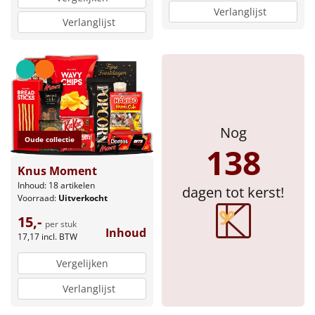
Verlanglijst
Verlanglijst
Nog
Oude collectie
138
Knus Moment
Inhoud: 18 artikelen
dagen tot kerst!
Voorraad:
Uitverkocht
15,-
per stuk
Inhoud
17,17
incl. BTW
Vergelijken
Verlanglijst