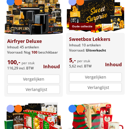
Leuke
Goedkope
Oude collectie
Uniek
Sweetbox Lekkers
Airfryer Deluxe
Inhoud: 10 artikelen
Inhoud: 45 artikelen
Voorraad:
Uitverkocht
Alle thema's
Voorraad:
Nog
100
beschikbaar
5,-
100,-
per stuk
Artikel
per stuk
Inhoud
Inhoud
5,62
incl. BTW
116,29
incl. BTW
Hitster
NIEUW
Vergelijken
Vergelijken
Verlanglijst
Verlanglijst
Pizzarette
Tas
Wake up light
NIEUW