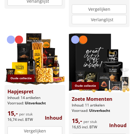
Verlanglijst
Vergelijken
Verlanglijst
Oude collectie
Oude collectie
Hapjespret
Inhoud: 14 artikelen
Zoete Momenten
Voorraad:
Uitverkocht
Inhoud: 11 artikelen
Voorraad:
Uitverkocht
15,-
per stuk
Inhoud
15,-
16,74
incl. BTW
per stuk
Inhoud
16,65
incl. BTW
Vergelijken