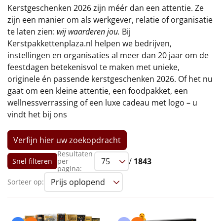
€75 tot €100
Kerstgeschenken 2026 zijn méér dan een attentie. Ze
zijn een manier om als werkgever, relatie of organisatie
€100 en hoger
te laten zien:
wij waarderen jou.
Bij
Kerstpakkettenplaza.nl helpen we bedrijven,
Alle kerstpakketten 2026
instellingen en organisaties al meer dan 20 jaar om de
feestdagen betekenisvol te maken met unieke,
Thema
originele én passende kerstgeschenken 2026. Of het nu
gaat om een kleine attentie, een foodpakket, een
Origineel
wellnessverrassing of een luxe cadeau met logo – u
vindt het bij ons
Rituals
Verfijn hier uw zoekopdracht
Luxe
Resultaten
/
1843
Snel filteren
per
Mannen
pagina:
Sorteer op:
Vrouwen
Duurzaam