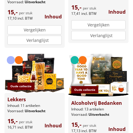
Voorraad:
Uitverkocht
15,-
per stuk
15,-
Inhoud
per stuk
17,41
incl. BTW
Inhoud
17,10
incl. BTW
Vergelijken
Vergelijken
Verlanglijst
Verlanglijst
Oude collectie
Oude collectie
Lekkers
Alcoholvrij Bedanken
Inhoud: 11 artikelen
Inhoud: 13 artikelen
Voorraad:
Uitverkocht
Voorraad:
Uitverkocht
15,-
per stuk
15,-
Inhoud
per stuk
16,71
incl. BTW
Inhoud
17,13
incl. BTW