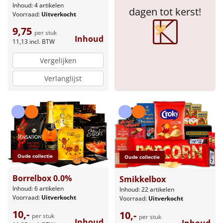
Inhoud: 4 artikelen
dagen tot kerst!
Voorraad:
Uitverkocht
Sinterklaaspakketten
9,75
per stuk
Inhoud
Particulier
11,13
incl. BTW
Vergelijken
Kerstgeschenken 2026
Verlanglijst
Relatiegeschenken
Cadeaubon
Per stuk
Oude collectie
Oude collectie
Alle overige
Borrelbox 0.0%
Smikkelbox
Inhoud: 6 artikelen
Inhoud: 22 artikelen
Voorraad:
Uitverkocht
Voorraad:
Uitverkocht
10,-
10,-
per stuk
per stuk
Inhoud