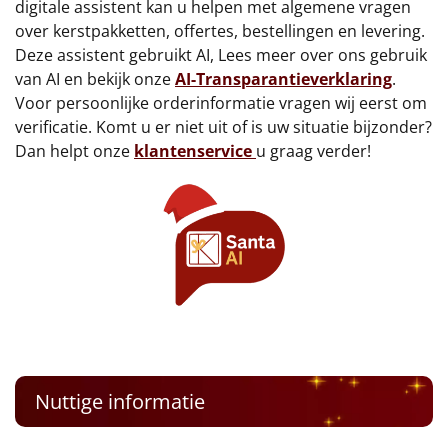
€75 tot €100
digitale assistent kan u helpen met algemene vragen
over kerstpakketten, offertes, bestellingen en levering.
€100 en hoger
Deze assistent gebruikt AI, Lees meer over ons gebruik
van AI en bekijk onze
AI-Transparantieverklaring
.
Voor persoonlijke orderinformatie vragen wij eerst om
Alle kerstpakketten 2026
verificatie. Komt u er niet uit of is uw situatie bijzonder?
Thema
Dan helpt onze
klantenservice
u graag verder!
Origineel
Rituals
Luxe
Mannen
Vrouwen
Nuttige informatie
Duurzaam