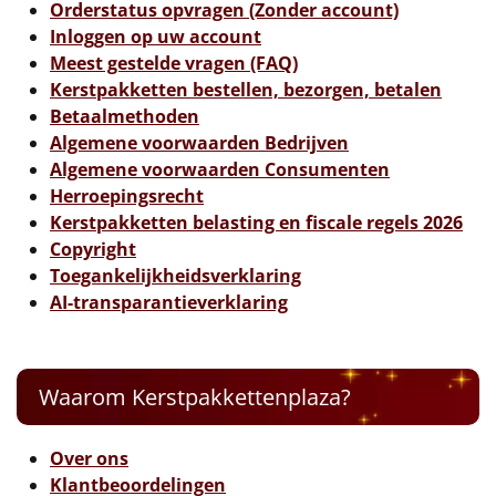
Orderstatus opvragen (Zonder account)
Leuke
Inloggen op uw account
Meest gestelde vragen (FAQ)
Goedkope
Kerstpakketten bestellen, bezorgen, betalen
Betaalmethoden
Uniek
Algemene voorwaarden Bedrijven
Algemene voorwaarden Consumenten
Herroepingsrecht
Alle thema's
Kerstpakketten belasting en fiscale regels 2026
Artikel
Copyright
Toegankelijkheidsverklaring
Hitster
NIEUW
AI-transparantieverklaring
Pizzarette
Waarom Kerstpakkettenplaza?
Tas
Wake up light
NIEUW
Over ons
Klantbeoordelingen