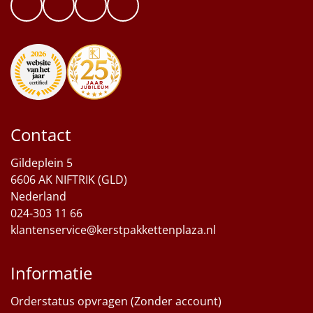
Sinterklaaspakketten
Particulier
Kerstgeschenken 2026
Relatiegeschenken
Contact
Cadeaubon
Gildeplein 5
6606 AK NIFTRIK (GLD)
Per stuk
Nederland
024-303 11 66
Alle overige
klantenservice@kerstpakkettenplaza.nl
Informatie
Orderstatus opvragen (Zonder account)