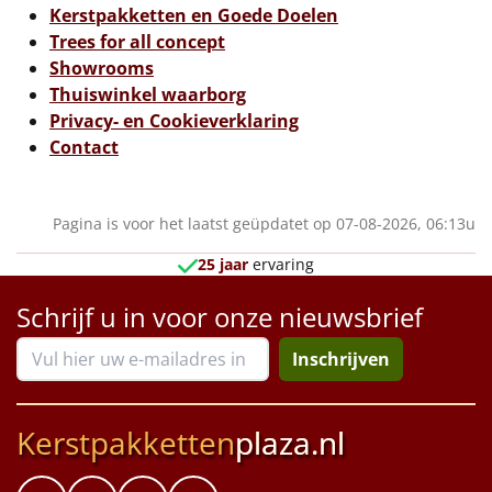
Borrelplank
Kerstpakketten en Goede Doelen
Trees for all concept
Warmtekussen
NIEUW
Showrooms
Thuiswinkel waarborg
Slowcooker
POPULAIR
Privacy- en Cookieverklaring
Contact
Noodradio
NIEUW
Deken (fleece plaid)
Pagina is voor het laatst geüpdatet op 07-08-2026, 06:13u
25 jaar
ervaring
Alle artikelen
Schrijf u in voor onze nieuwsbrief
Overige
Inschrijven
Ideeën
Personeel
Kerstpakketten
plaza.nl
Doe het zelf