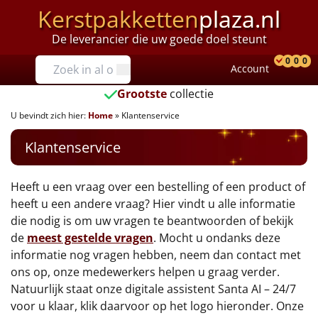
Kerstpakketten
plaza.nl
De leverancier die uw goede doel steunt
Prijzen
0
0
0
Account
Prod
Ver
W
Tot €25
Grootste
collectie
U bevindt zich hier:
Home
»
Klantenservice
€25 tot €35
Klantenservice
€35 tot €40
€40 tot €45
Heeft u een vraag over een bestelling of een product of
heeft u een andere vraag? Hier vindt u alle informatie
€45 tot €50
die nodig is om uw vragen te beantwoorden of bekijk
de
meest gestelde vragen
. Mocht u ondanks deze
€50 tot €55
informatie nog vragen hebben, neem dan contact met
ons op, onze medewerkers helpen u graag verder.
€55 tot €75
Natuurlijk staat onze digitale assistent Santa AI – 24/7
voor u klaar, klik daarvoor op het logo hieronder. Onze