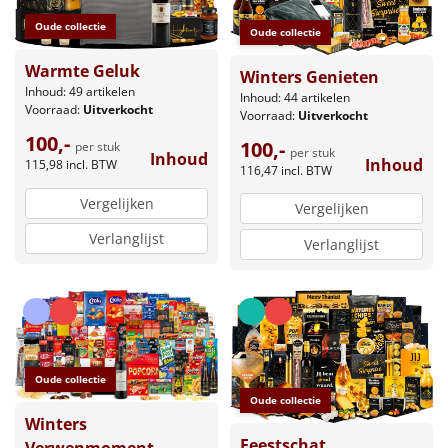
Oude collectie
Oude collectie
Warmte Geluk
Winters Genieten
Inhoud: 49 artikelen
Inhoud: 44 artikelen
Voorraad:
Uitverkocht
Voorraad:
Uitverkocht
100,-
100,-
per stuk
per stuk
Inhoud
Inhoud
115,98
incl. BTW
116,47
incl. BTW
Vergelijken
Vergelijken
Verlanglijst
Verlanglijst
Oude collectie
Oude collectie
Winters
Feestschat
Verwenmoment