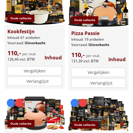
Oude collectie
Oude collectie
Kookfestijn
Pizza Passie
Inhoud: 61 artikelen
Inhoud: 19 artikelen
Voorraad:
Uitverkocht
Voorraad:
Uitverkocht
110,-
110,-
per stuk
per stuk
Inhoud
Inhoud
126,46
incl. BTW
131,39
incl. BTW
Vergelijken
Vergelijken
Verlanglijst
Verlanglijst
Oude collectie
Oude collectie