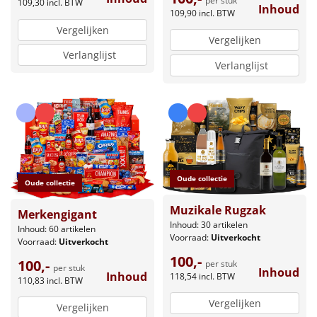
per stuk
109,30
incl. BTW
Inhoud
109,90
incl. BTW
Vergelijken
Vergelijken
Verlanglijst
Verlanglijst
Oude collectie
Oude collectie
Muzikale Rugzak
Merkengigant
Inhoud: 30 artikelen
Inhoud: 60 artikelen
Voorraad:
Uitverkocht
Voorraad:
Uitverkocht
100,-
100,-
per stuk
per stuk
Inhoud
Inhoud
118,54
incl. BTW
110,83
incl. BTW
Vergelijken
Vergelijken