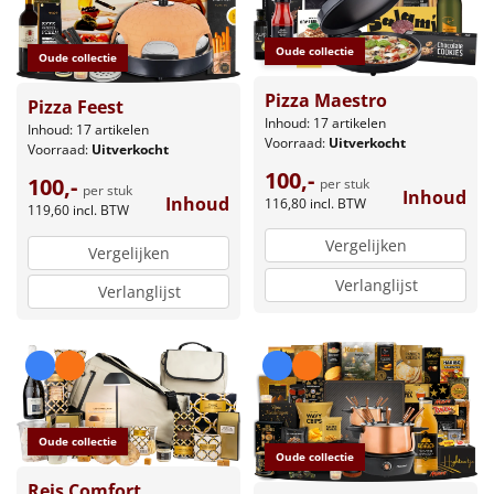
Oude collectie
Oude collectie
Pizza Maestro
Pizza Feest
Inhoud: 17 artikelen
Inhoud: 17 artikelen
Voorraad:
Uitverkocht
Voorraad:
Uitverkocht
100,-
100,-
per stuk
per stuk
Inhoud
Inhoud
116,80
incl. BTW
119,60
incl. BTW
Vergelijken
Vergelijken
Verlanglijst
Verlanglijst
Oude collectie
Oude collectie
Reis Comfort