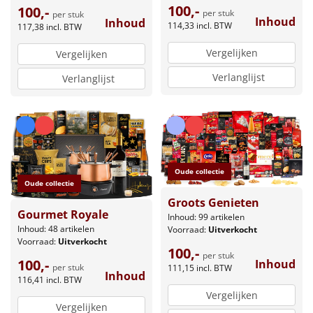
100,-
100,-
per stuk
per stuk
Inhoud
Inhoud
114,33
incl. BTW
117,38
incl. BTW
Vergelijken
Vergelijken
Verlanglijst
Verlanglijst
Oude collectie
Oude collectie
Groots Genieten
Gourmet Royale
Inhoud: 99 artikelen
Inhoud: 48 artikelen
Voorraad:
Uitverkocht
Voorraad:
Uitverkocht
100,-
per stuk
100,-
Inhoud
per stuk
111,15
incl. BTW
Inhoud
116,41
incl. BTW
Vergelijken
Vergelijken