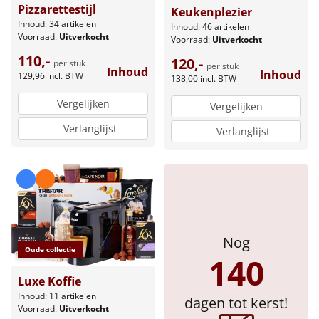
Pizzarettestijl
Keukenplezier
Inhoud: 34 artikelen
Inhoud: 46 artikelen
Voorraad:
Uitverkocht
Voorraad:
Uitverkocht
110,-
120,-
per stuk
per stuk
Inhoud
Inhoud
129,96
incl. BTW
138,00
incl. BTW
Vergelijken
Vergelijken
Verlanglijst
Verlanglijst
Nog
Oude collectie
140
Luxe Koffie
Inhoud: 11 artikelen
dagen tot kerst!
Voorraad:
Uitverkocht