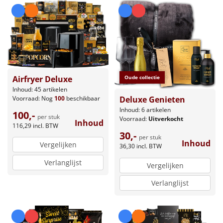
Leuke
Goedkope
Uniek
Airfryer Deluxe
Oude collectie
Alle thema's
Inhoud: 45 artikelen
Voorraad:
Nog
100
beschikbaar
Deluxe Genieten
Artikel
Inhoud: 6 artikelen
100,-
per stuk
Voorraad:
Uitverkocht
Inhoud
116,29
incl. BTW
Hitster
NIEUW
30,-
per stuk
Inhoud
Vergelijken
36,30
incl. BTW
Pizzarette
Verlanglijst
Vergelijken
Tas
Verlanglijst
Wake up light
NIEUW