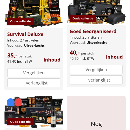
Borrelplank
Warmtekussen
NIEUW
Oude collectie
Oude collectie
Slowcooker
Goed Georganiseerd
POPULAIR
Survival Deluxe
Inhoud: 25 artikelen
Inhoud: 27 artikelen
Voorraad:
Uitverkocht
Noodradio
NIEUW
Voorraad:
Uitverkocht
40,-
per stuk
35,-
Inhoud
per stuk
Deken (fleece plaid)
45,70
incl. BTW
Inhoud
41,40
incl. BTW
Vergelijken
Alle artikelen
Vergelijken
Verlanglijst
Verlanglijst
Overige
Ideeën
Personeel
Oude collectie
Nog
Doe het zelf