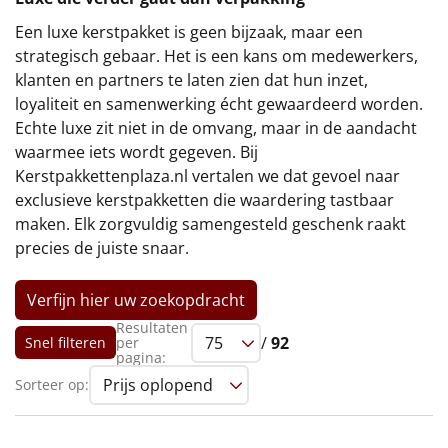
€75 tot €100
Een luxe kerstpakket is geen bijzaak, maar een
€100 en hoger
strategisch gebaar. Het is een kans om medewerkers,
klanten en partners te laten zien dat hun inzet,
loyaliteit en samenwerking écht gewaardeerd worden.
Alle kerstpakketten 2026
Echte luxe zit niet in de omvang, maar in de aandacht
Thema
waarmee iets wordt gegeven. Bij
Kerstpakkettenplaza.nl vertalen we dat gevoel naar
Origineel
exclusieve kerstpakketten die waardering tastbaar
maken. Elk zorgvuldig samengesteld geschenk raakt
Rituals
precies de juiste snaar.
Luxe
Verfijn hier uw zoekopdracht
Resultaten
Mannen
/
92
Snel filteren
per
pagina:
Vrouwen
Sorteer op:
Duurzaam