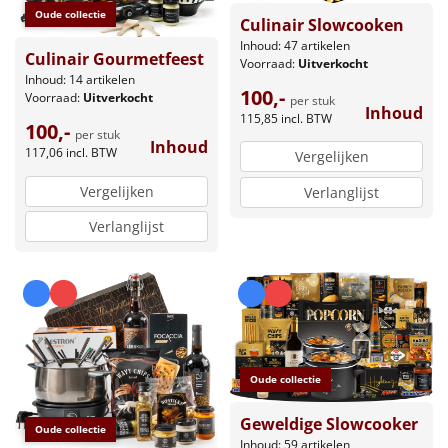
Oude collectie
Culinair Slowcooken
Inhoud: 47 artikelen
Culinair Gourmetfeest
Voorraad:
Uitverkocht
Inhoud: 14 artikelen
100,-
Voorraad:
Uitverkocht
per stuk
Inhoud
115,85
incl. BTW
100,-
per stuk
Inhoud
117,06
incl. BTW
Vergelijken
Vergelijken
Verlanglijst
Verlanglijst
Oude collectie
Geweldige Slowcooker
Oude collectie
Inhoud: 59 artikelen