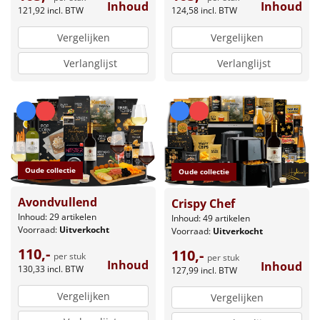
Inhoud
Inhoud
124,58
incl. BTW
121,92
incl. BTW
Vergelijken
Vergelijken
Verlanglijst
Verlanglijst
Oude collectie
Oude collectie
Avondvullend
Crispy Chef
Inhoud: 29 artikelen
Inhoud: 49 artikelen
Voorraad:
Uitverkocht
Voorraad:
Uitverkocht
110,-
110,-
per stuk
per stuk
Inhoud
Inhoud
130,33
incl. BTW
127,99
incl. BTW
Vergelijken
Vergelijken