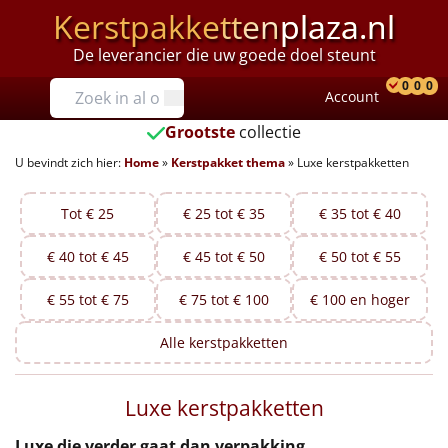
Kerstpakketten
plaza.nl
De leverancier die uw goede doel steunt
Prijzen
0
0
0
Account
Prod
Ver
W
Tot €25
Grootste
collectie
U bevindt zich hier:
Home
»
Kerstpakket thema
»
Luxe kerstpakketten
€25 tot €35
€35 tot €40
Tot € 25
€ 25 tot € 35
€ 35 tot € 40
€ 40 tot € 45
€ 45 tot € 50
€ 50 tot € 55
€40 tot €45
€ 55 tot € 75
€ 75 tot € 100
€ 100 en hoger
€45 tot €50
Alle
kerstpakketten
€50 tot €55
Luxe kerstpakketten
€55 tot €75
Luxe die verder gaat dan verpakking