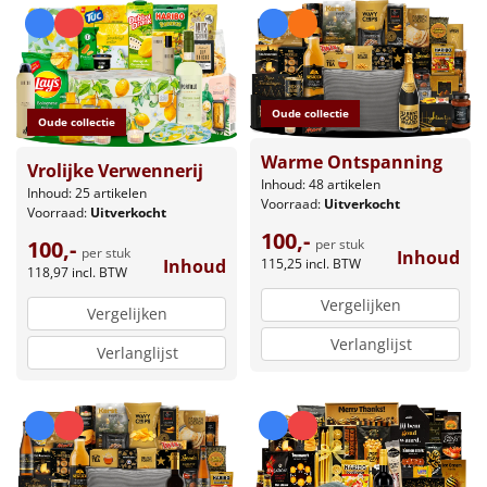
Oude collectie
Oude collectie
Warme Ontspanning
Vrolijke Verwennerij
Inhoud: 48 artikelen
Inhoud: 25 artikelen
Voorraad:
Uitverkocht
Voorraad:
Uitverkocht
100,-
100,-
per stuk
per stuk
Inhoud
Inhoud
115,25
incl. BTW
118,97
incl. BTW
Vergelijken
Vergelijken
Verlanglijst
Verlanglijst