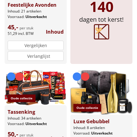
140
Feestelijke Avonden
Sinterklaaspakketten
Inhoud: 21 artikelen
Voorraad:
Uitverkocht
dagen tot kerst!
Particulier
45,-
per stuk
Inhoud
51,29
incl. BTW
Kerstgeschenken 2026
Vergelijken
Relatiegeschenken
Verlanglijst
Cadeaubon
Per stuk
Alle overige
Oude collectie
Oude collectie
Tassenking
Inhoud: 34 artikelen
Luxe Gebubbel
Voorraad:
Uitverkocht
Inhoud: 8 artikelen
50,-
Voorraad:
Uitverkocht
per stuk