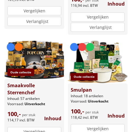
per stuk
Inhoud
116,94
incl. BTW
Vergelijken
Vergelijken
Verlanglijst
Verlanglijst
Oude collectie
Oude collectie
Smaakvolle
Smulpan
Sterrenchef
Inhoud: 18 artikelen
Inhoud: 57 artikelen
Voorraad:
Uitverkocht
Voorraad:
Uitverkocht
100,-
per stuk
100,-
per stuk
Inhoud
118,42
incl. BTW
Inhoud
114,17
incl. BTW
Vergelijken
Vergelijken