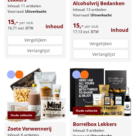
Alcoholvrij Bedanken
Inhoud: 11 artikelen
Inhoud: 13 artikelen
Voorraad:
Uitverkocht
Voorraad:
Uitverkocht
15,-
per stuk
15,-
Inhoud
per stuk
16,71
incl. BTW
Inhoud
17,13
incl. BTW
Vergelijken
Vergelijken
Verlanglijst
Verlanglijst
Oude collectie
Oude collectie
Borrelbox Lekkers
Zoete Verwennerij
Inhoud: 9 artikelen
Inhoud: 6 artikelen
Voorraad:
Uitverkocht