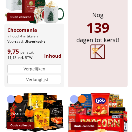
Sinterklaaspakketten
Nog
Oude collectie
139
Particulier
Chocomania
Inhoud: 4 artikelen
Kerstgeschenken 2026
dagen tot kerst!
Voorraad:
Uitverkocht
9,75
Relatiegeschenken
per stuk
Inhoud
11,13
incl. BTW
Cadeaubon
Vergelijken
Verlanglijst
Per stuk
Alle overige
Oude collectie
Oude collectie