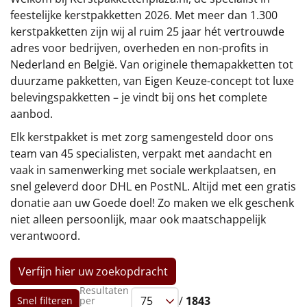
€75 tot €100
feestelijke kerstpakketten 2026. Met meer dan 1.300
kerstpakketten zijn wij al ruim 25 jaar hét vertrouwde
€100 en hoger
adres voor bedrijven, overheden en non-profits in
Nederland en België. Van originele themapakketten tot
Alle kerstpakketten 2026
duurzame pakketten, van Eigen Keuze-concept tot luxe
belevingspakketten – je vindt bij ons het complete
Thema
aanbod.
Origineel
Elk kerstpakket is met zorg samengesteld door ons
team van 45 specialisten, verpakt met aandacht en
Rituals
vaak in samenwerking met sociale werkplaatsen, en
snel geleverd door DHL en PostNL. Altijd met een gratis
Luxe
donatie aan uw Goede doel! Zo maken we elk geschenk
niet alleen persoonlijk, maar ook maatschappelijk
Mannen
verantwoord.
Vrouwen
Verfijn hier uw zoekopdracht
Resultaten
Duurzaam
/
1843
Snel filteren
per