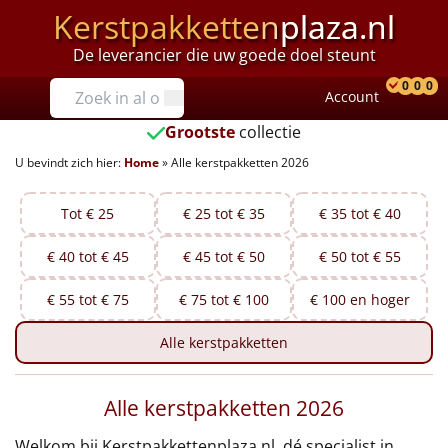
Kerstpakketten
plaza.nl
De leverancier die uw goede doel steunt
Prijzen
0
0
0
Account
Prod
Ver
W
Tot €25
Grootste
collectie
U bevindt zich hier:
Home
»
Alle kerstpakketten 2026
€25 tot €35
€35 tot €40
Tot € 25
€ 25 tot € 35
€ 35 tot € 40
€ 40 tot € 45
€ 45 tot € 50
€ 50 tot € 55
€40 tot €45
€ 55 tot € 75
€ 75 tot € 100
€ 100 en hoger
€45 tot €50
Alle
kerstpakketten
€50 tot €55
Alle kerstpakketten 2026
€55 tot €75
Welkom bij Kerstpakkettenplaza.nl, dé specialist in