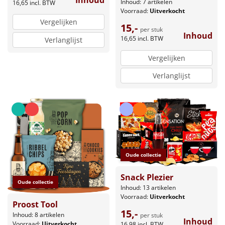
Inhoud: 7 artikelen
16,65
incl. BTW
Voorraad:
Uitverkocht
Vergelijken
15,-
per stuk
Inhoud
16,65
incl. BTW
Verlanglijst
Vergelijken
Verlanglijst
Oude collectie
Snack Plezier
Oude collectie
Inhoud: 13 artikelen
Voorraad:
Uitverkocht
Proost Tool
15,-
Inhoud: 8 artikelen
per stuk
Inhoud
Voorraad:
Uitverkocht
16,98
incl. BTW