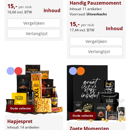
Handig Pauzemoment
15,-
per stuk
Inhoud: 11 artikelen
Inhoud
16,66
incl. BTW
Voorraad:
Uitverkocht
15,-
Vergelijken
per stuk
Inhoud
17,44
incl. BTW
Verlanglijst
Vergelijken
Verlanglijst
Oude collectie
Oude collectie
Hapjespret
Inhoud: 14 artikelen
Zoete Momenten