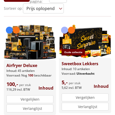
pagina:
Leuke
Sorteer op:
Goedkope
Uniek
Alle thema's
Oude collectie
Artikel
Sweetbox Lekkers
Airfryer Deluxe
Hitster
NIEUW
Inhoud: 10 artikelen
Inhoud: 45 artikelen
Voorraad:
Uitverkocht
Voorraad:
Nog
100
beschikbaar
Pizzarette
5,-
100,-
per stuk
per stuk
Inhoud
Inhoud
5,62
incl. BTW
116,29
incl. BTW
Tas
Vergelijken
Vergelijken
Wake up light
NIEUW
Verlanglijst
Verlanglijst