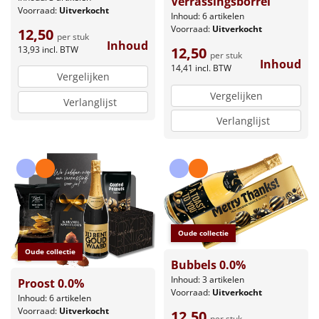
Verrassingsborrel
Voorraad:
Uitverkocht
Inhoud: 6 artikelen
Voorraad:
Uitverkocht
12,50
per stuk
Inhoud
13,93
incl. BTW
12,50
per stuk
Inhoud
14,41
incl. BTW
Vergelijken
Vergelijken
Verlanglijst
Verlanglijst
Oude collectie
Oude collectie
Bubbels 0.0%
Inhoud: 3 artikelen
Proost 0.0%
Voorraad:
Uitverkocht
Inhoud: 6 artikelen
Voorraad:
Uitverkocht
12,50
per stuk