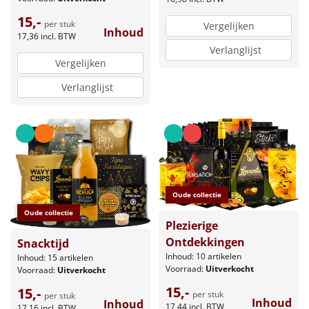
15,-
per stuk
Vergelijken
Inhoud
17,36
incl. BTW
Verlanglijst
Vergelijken
Verlanglijst
Oude collectie
Oude collectie
Plezierige
Ontdekkingen
Snacktijd
Inhoud: 10 artikelen
Inhoud: 15 artikelen
Voorraad:
Uitverkocht
Voorraad:
Uitverkocht
15,-
15,-
per stuk
per stuk
Inhoud
Inhoud
17,44
incl. BTW
17,16
incl. BTW