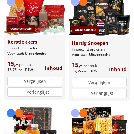
Oude collectie
Oude collectie
Kerstlekkers
Hartig Snoepen
Inhoud: 9 artikelen
Inhoud: 12 artikelen
Voorraad:
Uitverkocht
Voorraad:
Uitverkocht
15,-
15,-
per stuk
per stuk
Inhoud
Inhoud
16,75
incl. BTW
16,65
incl. BTW
Vergelijken
Vergelijken
Verlanglijst
Verlanglijst