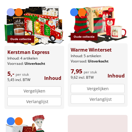
Borrelplank
Warmtekussen
NIEUW
Slowcooker
POPULAIR
Oude collectie
Oude collectie
Noodradio
NIEUW
Warme Winterset
Kerstman Express
Inhoud: 5 artikelen
Inhoud: 4 artikelen
Deken (fleece plaid)
Voorraad:
Uitverkocht
Voorraad:
Uitverkocht
7,95
per stuk
5,-
Alle artikelen
per stuk
Inhoud
9,62
incl. BTW
Inhoud
5,45
incl. BTW
Overige
Vergelijken
Vergelijken
Ideeën
Verlanglijst
Verlanglijst
Personeel
Doe het zelf