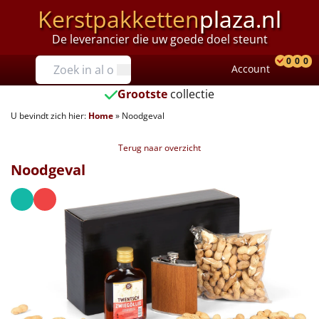
Kerstpakketten
plaza.nl
De leverancier die uw goede doel steunt
Prijzen
0
0
0
Account
Prod
Ver
W
Tot €25
Grootste
collectie
U bevindt zich hier:
Home
»
Noodgeval
€25 tot €35
Terug naar overzicht
€35 tot €40
Noodgeval
€40 tot €45
€45 tot €50
€50 tot €55
€55 tot €75