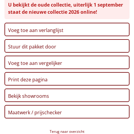
U bekijkt de oude collectie, uiterlijk 1 september
Leuke
staat de nieuwe collectie 2026 online!
Goedkope
Voeg toe aan verlanglijst
Uniek
Stuur dit pakket door
Alle thema's
Voeg toe aan vergelijker
Artikel
Hitster
Print deze pagina
NIEUW
Pizzarette
Bekijk showrooms
Tas
Maatwerk / prijschecker
Wake up light
NIEUW
Terug naar overzicht