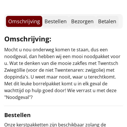
Borrelplank
Warmtekussen
NIEUW
Omschrijving
Bestellen
Bezorgen
Betalen
Slowcooker
POPULAIR
Omschrijving:
Noodradio
NIEUW
Mocht u nou onderweg komen te staan, dus een
noodgeval, dan hebben wij een mooi noodpakket voor
Deken (fleece plaid)
u. Wat te denken van die mooie zakfles met Twentsch
Zwiegöllie (voor de niet Twentenaren: zwijgolie) met
Alle artikelen
doppinda's. U weet maar nooit, waar u terechtkomt.
Overige
Met dit leuke borrelpakket komt u in elk geval de
wachttijd op hulp goed door! Wie verrast u met deze
Ideeën
"Noodgeval"?
Personeel
Bestellen
Doe het zelf
Onze kerstpakketten zijn beschikbaar zolang de