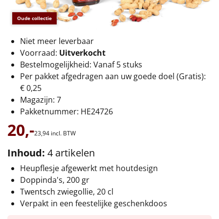
€75 tot €100
Oude collectie
€100 en hoger
Niet meer leverbaar
Alle kerstpakketten 2026
Voorraad:
Uitverkocht
Bestelmogelijkheid: Vanaf 5 stuks
Thema
Per pakket afgedragen aan uw goede doel (Gratis):
€ 0,25
Origineel
Magazijn: 7
Pakketnummer: HE24726
Rituals
20,-
23,
94
incl. BTW
Luxe
Inhoud:
4 artikelen
Mannen
Heupflesje afgewerkt met houtdesign
Doppinda's, 200 gr
Vrouwen
Twentsch zwiegollie, 20 cl
Verpakt in een feestelijke geschenkdoos
Duurzaam