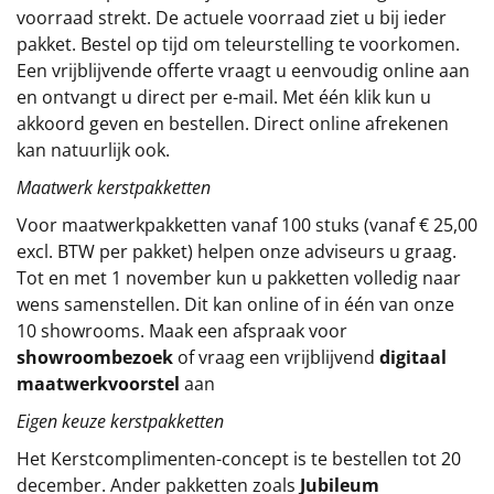
voorraad strekt. De actuele voorraad ziet u bij ieder
Sinterklaaspakketten
pakket. Bestel op tijd om teleurstelling te voorkomen.
Een vrijblijvende offerte vraagt u eenvoudig online aan
Particulier
en ontvangt u direct per e-mail. Met één klik kun u
akkoord geven en bestellen. Direct online afrekenen
Kerstgeschenken 2026
kan natuurlijk ook.
Maatwerk kerstpakketten
Relatiegeschenken
Voor maatwerkpakketten vanaf 100 stuks (vanaf € 25,00
Cadeaubon
excl. BTW per pakket) helpen onze adviseurs u graag.
Tot en met 1 november kun u pakketten volledig naar
Per stuk
wens samenstellen. Dit kan online of in één van onze
10 showrooms. Maak een afspraak voor
Alle overige
showroombezoek
of vraag een vrijblijvend
digitaal
maatwerkvoorstel
aan
Eigen keuze kerstpakketten
Het
Kerstcomplimenten
-concept
is te bestellen tot 20
december. Ander pakketten zoals
Jubileum