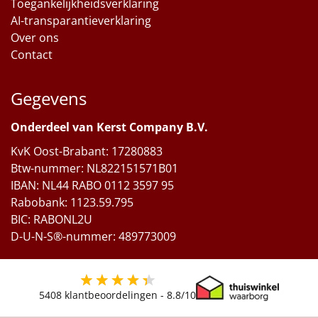
Toegankelijkheidsverklaring
AI-transparantieverklaring
Over ons
Contact
Gegevens
Onderdeel van Kerst Company B.V.
KvK Oost-Brabant: 17280883
Btw-nummer: NL822151571B01
IBAN: NL44 RABO 0112 3597 95
Rabobank: 1123.59.795
BIC: RABONL2U
D-U-N-S®-nummer: 489773009
5408
klantbeoordelingen -
8.8
/10