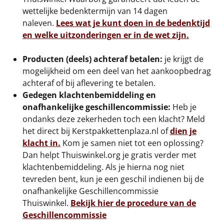
wettelijke bedenktermijn van 14 dagen
Sinterklaaspakketten
naleven.
Lees wat je kunt doen in de bedenktijd
en welke uitzonderingen er in de wet zijn.
Particulier
Producten (deels) achteraf betalen:
je krijgt de
Kerstgeschenken 2026
mogelijkheid om een deel van het aankoopbedrag
achteraf of bij aflevering te betalen.
Relatiegeschenken
Gedegen klachtenbemiddeling en
onafhankelijke geschillencommissie:
Heb je
Cadeaubon
ondanks deze zekerheden toch een klacht? Meld
het direct bij Kerstpakkettenplaza.nl of
dien je
Per stuk
klacht in.
Kom je samen niet tot een oplossing?
Dan helpt Thuiswinkel.org je gratis verder met
Alle overige
klachtenbemiddeling. Als je hierna nog niet
tevreden bent, kun je een geschil indienen bij de
onafhankelijke Geschillencommissie
Thuiswinkel.
Bekijk hier de procedure van de
Geschillencommissie