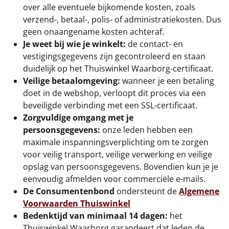
Borrelplank
over alle eventuele bijkomende kosten, zoals
verzend-, betaal-, polis- of administratiekosten. Dus
Warmtekussen
NIEUW
geen onaangename kosten achteraf.
Je weet bij wie je winkelt:
de contact- en
Slowcooker
POPULAIR
vestigingsgegevens zijn gecontroleerd en staan
duidelijk op het Thuiswinkel Waarborg-certificaat.
Noodradio
NIEUW
Veilige betaalomgeving:
wanneer je een betaling
doet in de webshop, verloopt dit proces via een
Deken (fleece plaid)
beveiligde verbinding met een SSL-certificaat.
Zorgvuldige omgang met je
Alle artikelen
persoonsgegevens:
onze leden hebben een
maximale inspanningsverplichting om te zorgen
Overige
voor veilig transport, veilige verwerking en veilige
opslag van persoonsgegevens. Bovendien kun je je
Ideeën
eenvoudig afmelden voor commerciële e-mails.
De Consumentenbond
ondersteunt de
Algemene
Personeel
Voorwaarden Thuiswinkel
Bedenktijd van minimaal 14 dagen:
het
Doe het zelf
Thuiswinkel Waarborg garandeert dat leden de