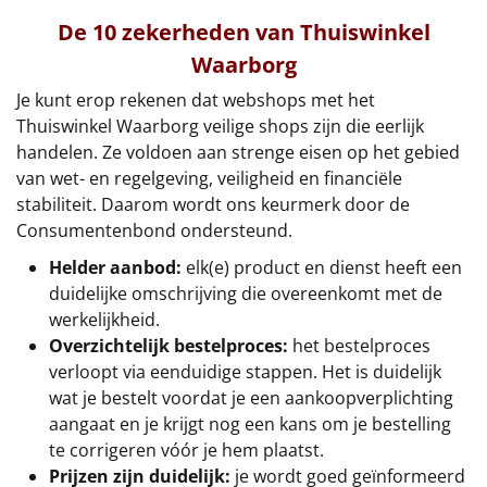
De 10 zekerheden van Thuiswinkel
Leuke
Waarborg
Goedkope
Je kunt erop rekenen dat webshops met het
Thuiswinkel Waarborg veilige shops zijn die eerlijk
Uniek
handelen. Ze voldoen aan strenge eisen op het gebied
van wet- en regelgeving, veiligheid en financiële
Alle thema's
stabiliteit. Daarom wordt ons keurmerk door de
Consumentenbond ondersteund.
Artikel
Helder aanbod:
elk(e) product en dienst heeft een
Hitster
NIEUW
duidelijke omschrijving die overeenkomt met de
werkelijkheid.
Pizzarette
Overzichtelijk bestelproces:
het bestelproces
verloopt via eenduidige stappen. Het is duidelijk
Tas
wat je bestelt voordat je een aankoopverplichting
aangaat en je krijgt nog een kans om je bestelling
Wake up light
NIEUW
te corrigeren vóór je hem plaatst.
Prijzen zijn duidelijk:
je wordt goed geïnformeerd