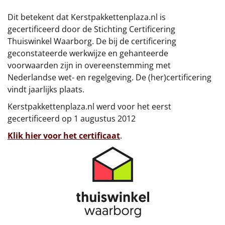
€75 tot €100
Dit betekent dat Kerstpakkettenplaza.nl is
€100 en hoger
gecertificeerd door de Stichting Certificering
Thuiswinkel Waarborg. De bij de certificering
Alle kerstpakketten 2026
geconstateerde werkwijze en gehanteerde
voorwaarden zijn in overeenstemming met
Thema
Nederlandse wet- en regelgeving. De (her)certificering
vindt jaarlijks plaats.
Origineel
Kerstpakkettenplaza.nl werd voor het eerst
gecertificeerd op 1 augustus 2012
Rituals
Klik hier voor het certificaat
.
Luxe
Mannen
Vrouwen
Duurzaam