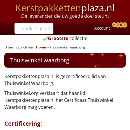
Kerstpakketten
plaza.nl
De leverancier die uw goede doel steunt
Prijzen
0
0
0
Account
Prod
Ver
W
Tot €25
Grootste
collectie
U bevindt zich hier:
Home
»
Thuiswinkel waarborg
€25 tot €35
Thuiswinkel waarborg
€35 tot €40
€40 tot €45
Kerstpakkettenplaza.nl is gecertificeerd lid van
Thuiswinkel Waarborg.
€45 tot €50
Thuiswinkel.org verklaart dat haar lid:
Kerstpakkettenplaza.nl het Certificaat Thuiswinkel
€50 tot €55
Waarborg mag voeren.
€55 tot €75
Certificering: