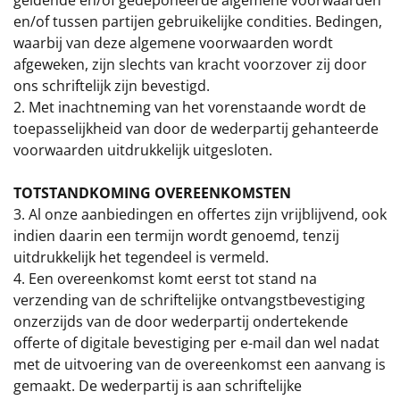
geldende en/of gedeponeerde algemene voorwaarden
€75 tot €100
en/of tussen partijen gebruikelijke condities. Bedingen,
waarbij van deze algemene voorwaarden wordt
€100 en hoger
afgeweken, zijn slechts van kracht voorzover zij door
ons schriftelijk zijn bevestigd.
Alle kerstpakketten 2026
2. Met inachtneming van het vorenstaande wordt de
toepasselijkheid van door de wederpartij gehanteerde
Thema
voorwaarden uitdrukkelijk uitgesloten.
Origineel
TOTSTANDKOMING OVEREENKOMSTEN
Rituals
3. Al onze aanbiedingen en offertes zijn vrijblijvend, ook
indien daarin een termijn wordt genoemd, tenzij
Luxe
uitdrukkelijk het tegendeel is vermeld.
4. Een overeenkomst komt eerst tot stand na
Mannen
verzending van de schriftelijke ontvangstbevestiging
onzerzijds van de door wederpartij ondertekende
Vrouwen
offerte of digitale bevestiging per e-mail dan wel nadat
met de uitvoering van de overeenkomst een aanvang is
Duurzaam
gemaakt. De wederpartij is aan schriftelijke