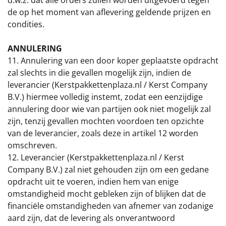
d.w.z. dat alle orders zullen worden uitgevoerd tegen
de op het moment van aflevering geldende prijzen en
Sinterklaaspakketten
condities.
Particulier
ANNULERING
11. Annulering van een door koper geplaatste opdracht
Kerstgeschenken 2026
zal slechts in die gevallen mogelijk zijn, indien de
leverancier (Kerstpakkettenplaza.nl / Kerst Company
Relatiegeschenken
B.V.) hiermee volledig instemt, zodat een eenzijdige
annulering door wie van partijen ook niet mogelijk zal
Cadeaubon
zijn, tenzij gevallen mochten voordoen ten opzichte
van de leverancier, zoals deze in artikel 12 worden
Per stuk
omschreven.
12. Leverancier (Kerstpakkettenplaza.nl / Kerst
Alle overige
Company B.V.) zal niet gehouden zijn om een gedane
opdracht uit te voeren, indien hem van enige
omstandigheid mocht gebleken zijn of blijken dat de
financiële omstandigheden van afnemer van zodanige
aard zijn, dat de levering als onverantwoord