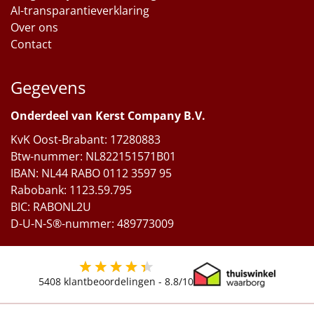
AI-transparantieverklaring
Over ons
Contact
Gegevens
Onderdeel van Kerst Company B.V.
KvK Oost-Brabant: 17280883
Btw-nummer: NL822151571B01
IBAN: NL44 RABO 0112 3597 95
Rabobank: 1123.59.795
BIC: RABONL2U
D-U-N-S®-nummer: 489773009
5408
klantbeoordelingen -
8.8
/10