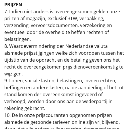
Borrelplank
PRIJZEN
7. Indien niet anders is overeengekomen gelden onze
Warmtekussen
NIEUW
prijzen af magazijn, exclusief BTW, verpakking,
verzending, vervoersdocumenten, verzekering en
Slowcooker
POPULAIR
eventueel door de overheid te heffen rechten of
belastingen.
Noodradio
NIEUW
8. Waardevermindering der Nederlandse valuta
alsmede prijsstijgingen welke zich voordoen tussen het
Deken (fleece plaid)
tijdstip van de opdracht en de betaling geven ons het
recht de overeengekomen prijs dienovereenkomstig te
Alle artikelen
wijzigen.
9. Lonen, sociale lasten, belastingen, invoerrechten,
Overige
heffingen en andere lasten, na de aanbieding of het tot
stand komen der overeenkomst ingevoerd of
Ideeën
verhoogd, worden door ons aan de wederpartij in
rekening gebracht.
Personeel
10. De in onze prijscouranten opgenomen prijzen
alsmede de getoonde tarieven online zijn vrijblijvend,
Doe het zelf