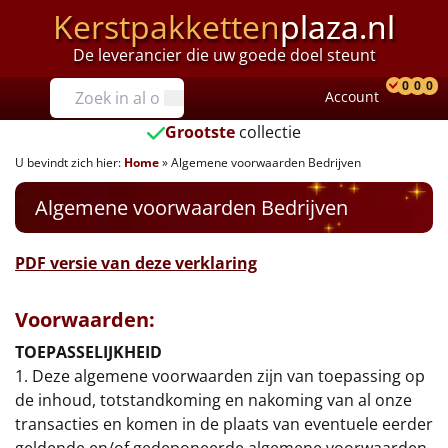
Kerstpakketten
plaza.nl
De leverancier die uw goede doel steunt
Prijzen
0
0
0
Account
Prod
Ver
W
Tot €25
Grootste
collectie
U bevindt zich hier:
Home
»
Algemene voorwaarden Bedrijven
€25 tot €35
Algemene voorwaarden Bedrijven
€35 tot €40
€40 tot €45
PDF versie van deze verklaring
€45 tot €50
Voorwaarden:
TOEPASSELIJKHEID
€50 tot €55
1. Deze algemene voorwaarden zijn van toepassing op
de inhoud, totstandkoming en nakoming van al onze
€55 tot €75
transacties en komen in de plaats van eventuele eerder