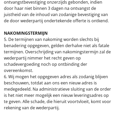
ontvangstbevestiging onzerzijds gebonden, indien
Leuke
door haar niet binnen 3 dagen na ontvangst de
juistheid van de inhoud van zodanige bevestiging van
Goedkope
de door wederpartij ondertekende offerte is ontkend.
Uniek
NAKOMINGSTERMIJN
5. De termijnen van nakoming worden slechts bij
benadering opgegeven, gelden derhalve niet als fatale
Alle thema's
termijnen. Overschrijding van nakomingstermijn zal de
Artikel
wederpartij nimmer het recht geven op
schadevergoeding noch op ontbinding der
Hitster
NIEUW
overeenkomst.
6. Wij mogen het opgegeven adres als zodanig blijven
Pizzarette
beschouwen, totdat aan ons een nieuw adres is
medegedeeld. Na administratieve sluiting van de order
Tas
is het niet meer mogelijk een nieuw leveringsadres op
te geven. Alle schade, die hieruit voortvloeit, komt voor
Wake up light
NIEUW
rekening van de wederpartij.