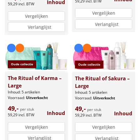
59,29
incl. BTW
Inhoud
59,29
incl. BTW
Vergelijken
Vergelijken
Verlanglijst
Verlanglijst
Oude collectie
Oude collectie
The Ritual of Karma –
The Ritual of Sakura –
Large
Large
Inhoud: 5 artikelen
Inhoud: 5 artikelen
Voorraad:
Uitverkocht
Voorraad:
Uitverkocht
49,-
49,-
per stuk
per stuk
Inhoud
Inhoud
59,29
incl. BTW
59,29
incl. BTW
Vergelijken
Vergelijken
Verlanglijst
Verlanglijst