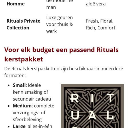
de moderne
Homme
aloë vera
man
Luxe geuren
Rituals Private
Fresh, Floral,
voor thuis &
Collection
Rich, Comfort
werk
Voor elk budget een passend Rituals
kerstpakket
De Rituals kerstpakketten zijn beschikbaar in meerdere
formaten:
Small
: ideale
kennismaking of
secundair cadeau
Medium
: complete
verzorgings- of
sfeerbeleving
Large
: alles-in-één