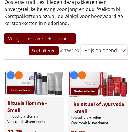
€75 tot €100
Oosterse tradities, bieden deze pakketten een
onvergetelijke beleving voor jong en oud. Welkom bij
€100 en hoger
Kerstpakkettenplaza.nl, dé winkel voor hoogwaardige
kerstpakketten in Nederland.
Alle kerstpakketten 2026
Verfijn hier uw zoekopdracht
Thema
Sorteer op:
Snel filteren
Origineel
Rituals
Luxe
Oude collectie
Oude collectie
Mannen
Rituals Homme –
The Ritual of Ayurveda
Small
– Small
Vrouwen
Inhoud: 5 artikelen
Inhoud: 5 artikelen
Voorraad:
Uitverkocht
Voorraad:
Uitverkocht
Duurzaam
21,25