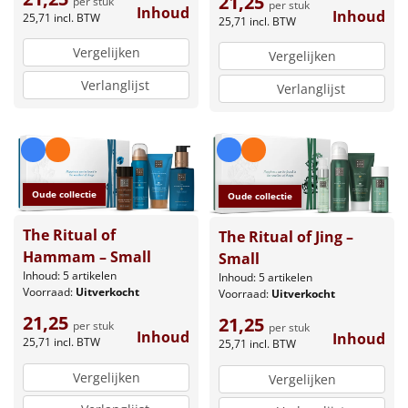
21,25
per stuk
per stuk
Inhoud
Inhoud
25,71
incl. BTW
25,71
incl. BTW
Leuke
Vergelijken
Vergelijken
Goedkope
Verlanglijst
Verlanglijst
Uniek
Alle thema's
Oude collectie
Artikel
Oude collectie
The Ritual of
The Ritual of Jing –
Hitster
NIEUW
Hammam – Small
Small
Inhoud: 5 artikelen
Inhoud: 5 artikelen
Pizzarette
Voorraad:
Uitverkocht
Voorraad:
Uitverkocht
21,25
21,25
Tas
per stuk
per stuk
Inhoud
Inhoud
25,71
incl. BTW
25,71
incl. BTW
Wake up light
NIEUW
Vergelijken
Vergelijken