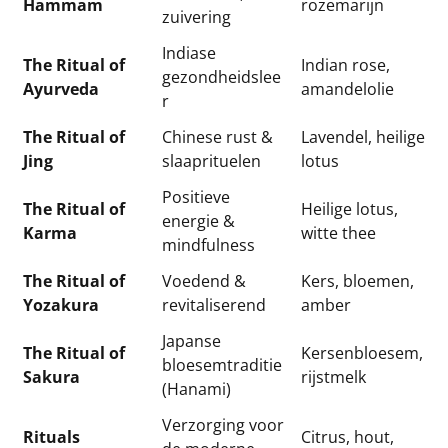
Hammam
rozemarijn
zuivering
Indiase
The Ritual of
Indian rose,
gezondheidslee
Ayurveda
amandelolie
r
The Ritual of
Chinese rust &
Lavendel, heilige
Jing
slaaprituelen
lotus
Positieve
The Ritual of
Heilige lotus,
energie &
Karma
witte thee
mindfulness
The Ritual of
Voedend &
Kers, bloemen,
Yozakura
revitaliserend
amber
Japanse
The Ritual of
Kersenbloesem,
bloesemtraditie
Sakura
rijstmelk
(Hanami)
Verzorging voor
Rituals
Citrus, hout,