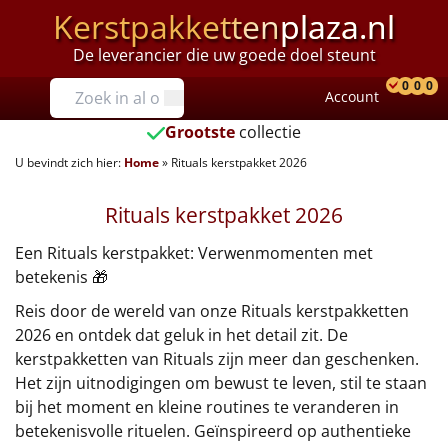
Kerstpakketten
plaza.nl
De leverancier die uw goede doel steunt
Prijzen
0
0
0
Account
Prod
Ver
W
Tot €25
Grootste
collectie
U bevindt zich hier:
Home
»
Rituals kerstpakket 2026
€25 tot €35
Rituals kerstpakket 2026
€35 tot €40
Een Rituals kerstpakket: Verwenmomenten met
€40 tot €45
betekenis 🎁
€45 tot €50
Reis door de wereld van onze Rituals kerstpakketten
2026 en ontdek dat geluk in het detail zit. De
€50 tot €55
kerstpakketten van Rituals zijn meer dan geschenken.
Het zijn uitnodigingen om bewust te leven, stil te staan
€55 tot €75
bij het moment en kleine routines te veranderen in
betekenisvolle rituelen. Geïnspireerd op authentieke