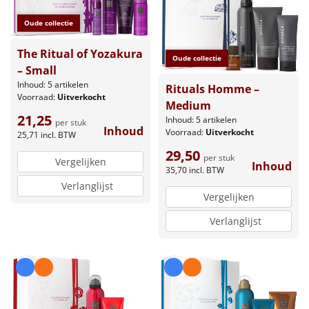
Sinterklaaspakketten
Oude collectie
The Ritual of Yozakura
Particulier
Oude collectie
– Small
Inhoud: 5 artikelen
Kerstgeschenken 2026
Rituals Homme –
Voorraad:
Uitverkocht
Medium
21,25
Inhoud: 5 artikelen
Relatiegeschenken
per stuk
Inhoud
Voorraad:
Uitverkocht
25,71
incl. BTW
29,50
Cadeaubon
per stuk
Vergelijken
Inhoud
35,70
incl. BTW
Verlanglijst
Per stuk
Vergelijken
Verlanglijst
Alle overige