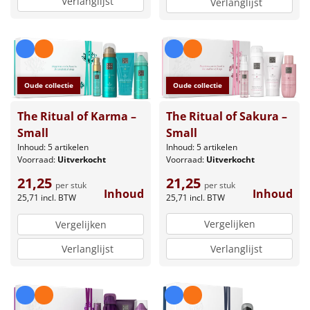
Verlanglijst
Verlanglijst
Borrelplank
Warmtekussen
NIEUW
Slowcooker
POPULAIR
Oude collectie
Oude collectie
Noodradio
NIEUW
The Ritual of Sakura –
The Ritual of Karma –
Small
Small
Deken (fleece plaid)
Inhoud: 5 artikelen
Inhoud: 5 artikelen
Voorraad:
Uitverkocht
Voorraad:
Uitverkocht
Alle artikelen
21,25
21,25
per stuk
per stuk
Inhoud
Inhoud
25,71
incl. BTW
25,71
incl. BTW
Overige
Vergelijken
Vergelijken
Ideeën
Verlanglijst
Verlanglijst
Personeel
Doe het zelf