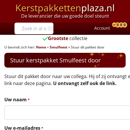
Kerstpakketten
plaza.nl
De leverancier die uw goede doel steunt
Prijzen
0
0
0
Account
Prod
Ver
W
Tot €25
Grootste
collectie
U bevindt zich hier:
Home
»
Smulfeest
»
Stuur dit pakket door
€25 tot €35
Stuur kerstpakket Smulfeest door
€35 tot €40
€40 tot €45
Stuur dit pakket door naar uw collega. Hij of zij ontvangt 
link naar deze pagina.
U ontvangt zelf ook de link.
€45 tot €50
Uw naam
*
€50 tot €55
€55 tot €75
Uw e-mailadres
*