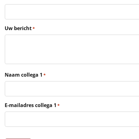
€75 tot €100
€100 en hoger
Uw bericht
*
Alle kerstpakketten 2026
Thema
Origineel
Rituals
Naam collega 1
*
Luxe
Mannen
E-mailadres collega 1
*
Vrouwen
Duurzaam