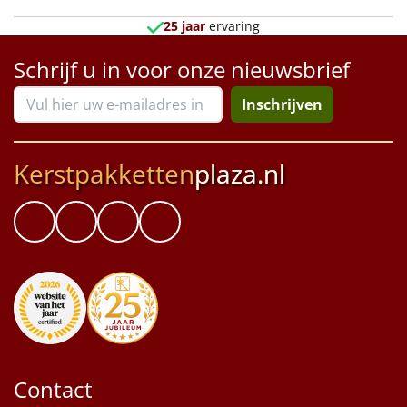
Borrelplank
25 jaar
ervaring
Warmtekussen
NIEUW
Schrijf u in voor onze nieuwsbrief
Slowcooker
POPULAIR
Inschrijven
Noodradio
NIEUW
Kerstpakketten
plaza.nl
Deken (fleece plaid)
Alle artikelen
Overige
Ideeën
Personeel
Contact
Doe het zelf