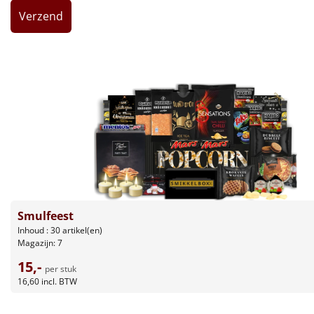
Leuke
Goedkope
Uniek
Alle thema's
Artikel
Hitster
NIEUW
Smulfeest
Pizzarette
Inhoud : 30 artikel(en)
Magazijn: 7
Tas
15,-
per stuk
16,60
incl. BTW
Wake up light
NIEUW