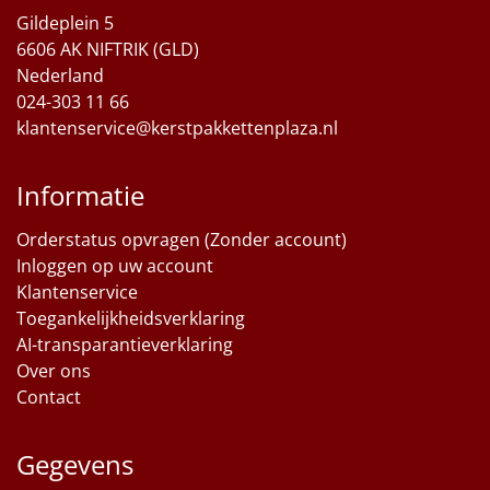
Gildeplein 5
Sinterklaaspakketten
6606 AK NIFTRIK (GLD)
Nederland
Particulier
024-303 11 66
klantenservice@kerstpakkettenplaza.nl
Kerstgeschenken 2026
Informatie
Relatiegeschenken
Orderstatus opvragen (Zonder account)
Cadeaubon
Inloggen op uw account
Klantenservice
Per stuk
Toegankelijkheidsverklaring
AI-transparantieverklaring
Alle overige
Over ons
Contact
Gegevens