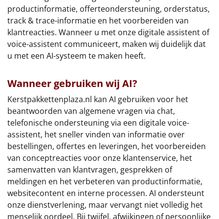
€75 tot €100
productinformatie, offerteondersteuning, orderstatus,
track & trace-informatie en het voorbereiden van
€100 en hoger
klantreacties. Wanneer u met onze digitale assistent of
voice-assistent communiceert, maken wij duidelijk dat
Alle kerstpakketten 2026
u met een AI-systeem te maken heeft.
Thema
Wanneer gebruiken wij AI?
Origineel
Kerstpakkettenplaza.nl kan AI gebruiken voor het
beantwoorden van algemene vragen via chat,
Rituals
telefonische ondersteuning via een digitale voice-
assistent, het sneller vinden van informatie over
Luxe
bestellingen, offertes en leveringen, het voorbereiden
van conceptreacties voor onze klantenservice, het
Mannen
samenvatten van klantvragen, gesprekken of
meldingen en het verbeteren van productinformatie,
Vrouwen
websitecontent en interne processen. AI ondersteunt
onze dienstverlening, maar vervangt niet volledig het
Duurzaam
menselijk oordeel. Bij twijfel, afwijkingen of persoonlijke