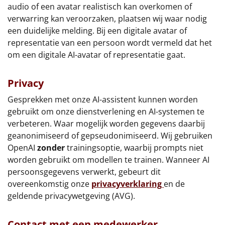
audio of een avatar realistisch kan overkomen of
Sinterklaaspakketten
verwarring kan veroorzaken, plaatsen wij waar nodig
een duidelijke melding. Bij een digitale avatar of
Particulier
representatie van een persoon wordt vermeld dat het
om een digitale AI-avatar of representatie gaat.
Kerstgeschenken 2026
Privacy
Relatiegeschenken
Gesprekken met onze AI-assistent kunnen worden
gebruikt om onze dienstverlening en AI-systemen te
Cadeaubon
verbeteren. Waar mogelijk worden gegevens daarbij
geanonimiseerd of gepseudonimiseerd. Wij gebruiken
Per stuk
OpenAI
zonder
trainingsoptie, waarbij prompts niet
worden gebruikt om modellen te trainen. Wanneer AI
Alle overige
persoonsgegevens verwerkt, gebeurt dit
overeenkomstig onze
privacyverklaring
en de
geldende privacywetgeving (AVG).
Contact met een medewerker