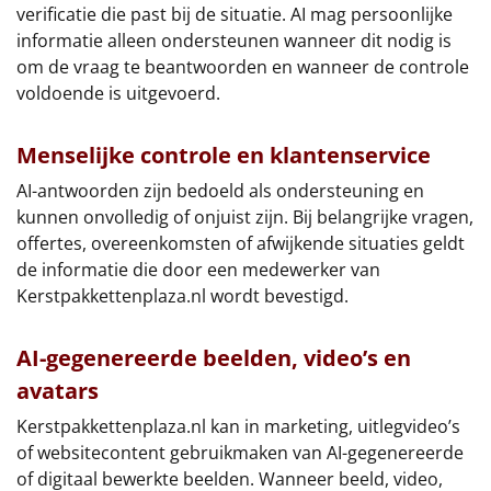
Borrelplank
verificatie die past bij de situatie. AI mag persoonlijke
informatie alleen ondersteunen wanneer dit nodig is
Warmtekussen
om de vraag te beantwoorden en wanneer de controle
NIEUW
voldoende is uitgevoerd.
Slowcooker
POPULAIR
Menselijke controle en klantenservice
Noodradio
NIEUW
AI-antwoorden zijn bedoeld als ondersteuning en
kunnen onvolledig of onjuist zijn. Bij belangrijke vragen,
Deken (fleece plaid)
offertes, overeenkomsten of afwijkende situaties geldt
de informatie die door een medewerker van
Alle artikelen
Kerstpakkettenplaza.nl wordt bevestigd.
Overige
AI-gegenereerde beelden, video’s en
Ideeën
avatars
Personeel
Kerstpakkettenplaza.nl kan in marketing, uitlegvideo’s
of websitecontent gebruikmaken van AI-gegenereerde
Doe het zelf
of digitaal bewerkte beelden. Wanneer beeld, video,