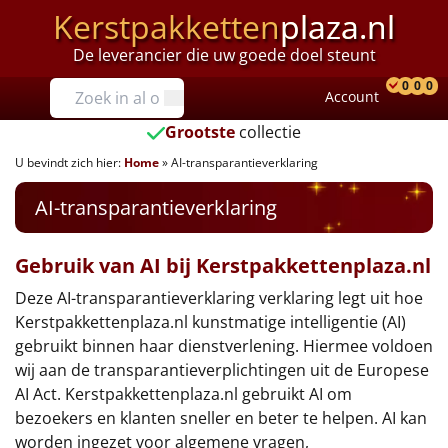
Kerstpakketten
plaza.nl
De leverancier die uw goede doel steunt
Prijzen
0
0
0
Account
Prod
Ver
W
Tot €25
Grootste
collectie
U bevindt zich hier:
Home
»
AI-transparantieverklaring
€25 tot €35
AI-transparantieverklaring
€35 tot €40
€40 tot €45
Gebruik van AI bij Kerstpakkettenplaza.nl
Deze AI-transparantieverklaring verklaring legt uit hoe
€45 tot €50
Kerstpakkettenplaza.nl kunstmatige intelligentie (AI)
gebruikt binnen haar dienstverlening. Hiermee voldoen
€50 tot €55
wij aan de transparantieverplichtingen uit de Europese
AI Act. Kerstpakkettenplaza.nl gebruikt AI om
€55 tot €75
bezoekers en klanten sneller en beter te helpen. AI kan
worden ingezet voor algemene vragen,