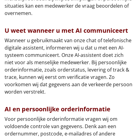
situaties kan een medewerker de vraag beoordelen of
Leuke
overnemen.
Goedkope
U weet wanneer u met AI communiceert
Uniek
Wanneer u gebruikmaakt van onze chat of telefonische
digitale assistent, informeren wij u dat u met een AI-
Alle thema's
systeem communiceert. Onze AI-assistent doet zich
niet voor als menselijke medewerker. Bij persoonlijke
Artikel
orderinformatie, zoals orderstatus, levering of track &
trace, kunnen wij eerst om verificatie vragen. Zo
Hitster
NIEUW
voorkomen wij dat gegevens aan de verkeerde persoon
worden verstrekt.
Pizzarette
AI en persoonlijke orderinformatie
Tas
Voor persoonlijke orderinformatie vragen wij om
Wake up light
voldoende controle van gegevens. Denk aan een
NIEUW
ordernummer, postcode, e-mailadres of andere