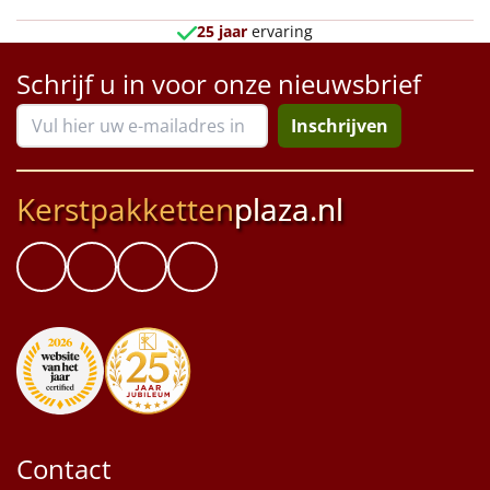
Borrelplank
25 jaar
ervaring
Warmtekussen
NIEUW
Schrijf u in voor onze nieuwsbrief
Slowcooker
POPULAIR
Inschrijven
Noodradio
NIEUW
Kerstpakketten
plaza.nl
Deken (fleece plaid)
Alle artikelen
Overige
Ideeën
Personeel
Contact
Doe het zelf