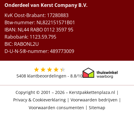
Onderdeel van Kerst Company B.V.
KvK Oost-Brabant: 17280883
Btw-nummer: NL822151571B01
IBAN: NL44 RABO 0112 3597 95
Rabobank: 1123.59.795
BIC: RABONL2U
D-U-N-S®-nummer: 489773009
5408
klantbeoordelingen -
8.8
/10
Copyright © 2001 – 2026 – Kerstpakkettenplaza.nl
|
Privacy & Cookieverklaring
|
Voorwaarden bedrijven
|
Voorwaarden consumenten
|
Sitemap