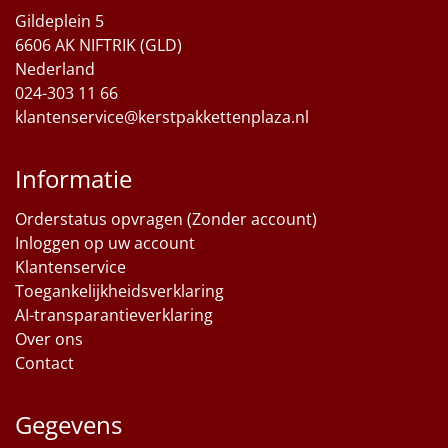
Gildeplein 5
Sinterklaaspakketten
6606 AK NIFTRIK (GLD)
Nederland
Particulier
024-303 11 66
klantenservice@kerstpakkettenplaza.nl
Kerstgeschenken 2026
Informatie
Relatiegeschenken
Orderstatus opvragen (Zonder account)
Cadeaubon
Inloggen op uw account
Klantenservice
Per stuk
Toegankelijkheidsverklaring
AI-transparantieverklaring
Alle overige
Over ons
Contact
Gegevens