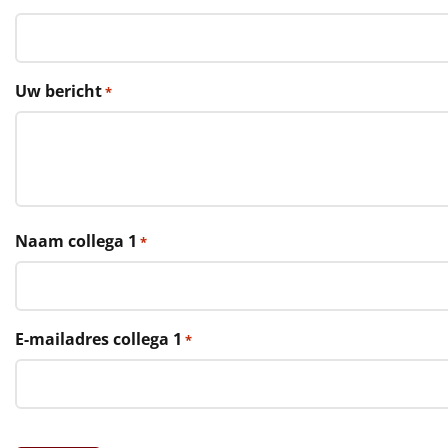
€75 tot €100
€100 en hoger
Uw bericht
*
Alle kerstpakketten 2026
Thema
Origineel
Rituals
Naam collega 1
*
Luxe
Mannen
E-mailadres collega 1
*
Vrouwen
Duurzaam