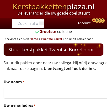
Kerstpakketten
plaza.nl
De leverancier die uw goede doel steunt
Prijzen
0
0
0
Account
Prod
Ver
W
Tot €25
Grootste
collectie
U bevindt zich hier:
Home
»
Twentse Borrel
»
Stuur dit pakket door
€25 tot €35
Stuur kerstpakket Twentse Borrel door
€35 tot €40
€40 tot €45
Stuur dit pakket door naar uw collega. Hij of zij ontvangt 
link naar deze pagina.
U ontvangt zelf ook de link.
€45 tot €50
Uw naam
*
€50 tot €55
€55 tot €75
Uw e-mailadres
*