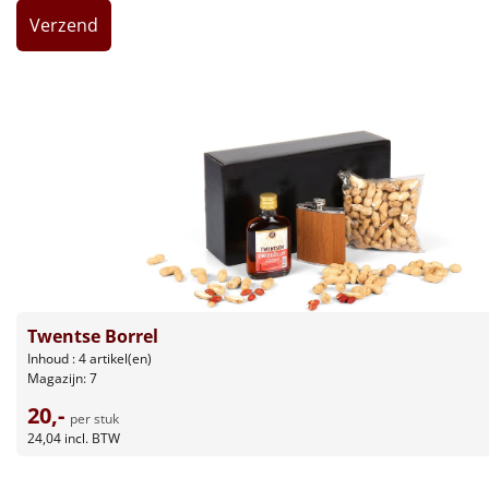
Leuke
Goedkope
Uniek
Alle thema's
Artikel
Hitster
NIEUW
Twentse Borrel
Pizzarette
Inhoud : 4 artikel(en)
Magazijn: 7
Tas
20,-
per stuk
24,04
incl. BTW
Wake up light
NIEUW