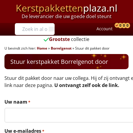
Kerstpakketten
plaza.nl
De leverancier die uw goede doel steunt
Prijzen
0
0
0
Account
Prod
Ver
W
Tot €25
Grootste
collectie
U bevindt zich hier:
Home
»
Borrelgenot
»
Stuur dit pakket door
€25 tot €35
Stuur kerstpakket Borrelgenot door
€35 tot €40
€40 tot €45
Stuur dit pakket door naar uw collega. Hij of zij ontvangt 
link naar deze pagina.
U ontvangt zelf ook de link.
€45 tot €50
Uw naam
*
€50 tot €55
€55 tot €75
Uw e-mailadres
*