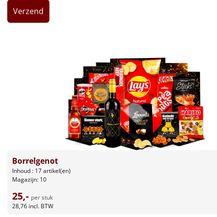
Leuke
Goedkope
Uniek
Alle thema's
Artikel
Hitster
NIEUW
Pizzarette
Borrelgenot
Inhoud : 17 artikel(en)
Tas
Magazijn: 10
25,-
Wake up light
per stuk
NIEUW
28,76
incl. BTW