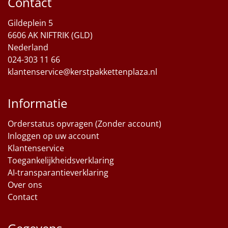
Contact
Sinterklaaspakketten
Gildeplein 5
6606 AK NIFTRIK (GLD)
Particulier
Nederland
024-303 11 66
Kerstgeschenken 2026
klantenservice@kerstpakkettenplaza.nl
Relatiegeschenken
Informatie
Cadeaubon
Orderstatus opvragen (Zonder account)
Inloggen op uw account
Per stuk
Klantenservice
Toegankelijkheidsverklaring
Alle overige
AI-transparantieverklaring
Over ons
Contact