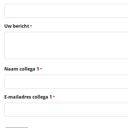
€75 tot €100
€100 en hoger
Uw bericht
*
Alle kerstpakketten 2026
Thema
Origineel
Rituals
Naam collega 1
*
Luxe
Mannen
E-mailadres collega 1
*
Vrouwen
Duurzaam