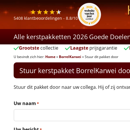
5408
klantbeoordelingen -
8.8
/10
Alle kerstpakketten 2026
Goede Doele
Grootste
collectie
Laagste
prijsgarantie
U bevindt zich hier:
Home
»
BorrelKarwei
»
Stuur dit pakket door
Stuur kerstpakket BorrelKarwei doo
Stuur dit pakket door naar uw collega. Hij of zij ontv
Uw naam
*
Uw bericht
*