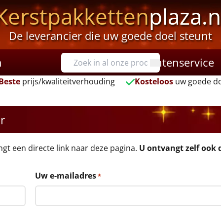
Kerstpakketten
plaza.n
De leverancier die uw goede doel steunt
n
Klantenservice
Beste
prijs/kwaliteitverhouding
Kosteloos
uw goede do
r
angt een directe link naar deze pagina.
U ontvangt zelf ook d
Uw e-mailadres
*