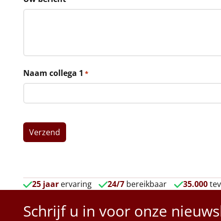
Naam collega 1
*
25 jaar
ervaring
24/7
bereikbaar
35.000
tev
Schrijf u in voor onze nieuws