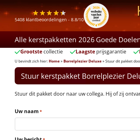
5408
klantbeoordelingen -
8.8
/10
Alle kerstpakketten 2026
Goede Doele
Grootste
collectie
Laagste
prijsgarantie
U bevindt zich hier:
Home
»
Borrelplezier Deluxe
»
Stuur dit pakket doo
Stuur kerstpakket Borrelplezier De
Stuur dit pakket door naar uw collega. Hij of zij ontv
Uw naam
*
Uw bericht
*