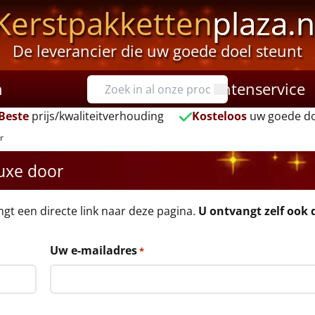
Kerstpakketten
plaza.n
De leverancier die uw goede doel steunt
n
Klantenservice
Beste
prijs/kwaliteitverhouding
Kosteloos
uw goede do
r
luxe door
angt een directe link naar deze pagina.
U ontvangt zelf ook d
Uw e-mailadres
*