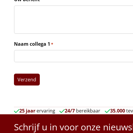
Naam collega 1
*
25 jaar
ervaring
24/7
bereikbaar
35.000
tev
Schrijf u in voor onze nieuws