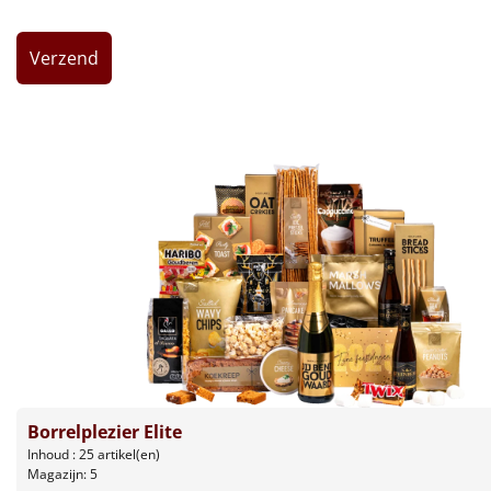
Leuke
Goedkope
Uniek
Alle thema's
Artikel
Hitster
NIEUW
Pizzarette
Tas
Borrelplezier Elite
Wake up light
NIEUW
Inhoud : 25 artikel(en)
Magazijn: 5