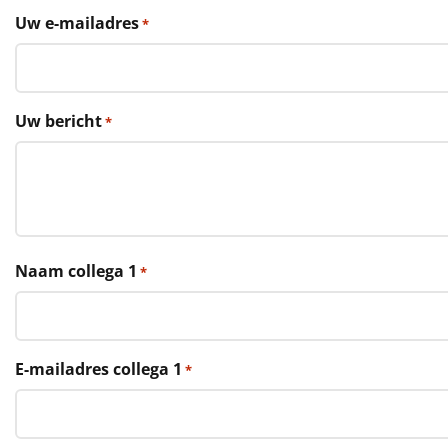
€75 tot €100
Uw e-mailadres
*
€100 en hoger
Alle kerstpakketten 2026
Uw bericht
*
Thema
Origineel
Rituals
Naam collega 1
*
Luxe
Mannen
E-mailadres collega 1
*
Vrouwen
Duurzaam