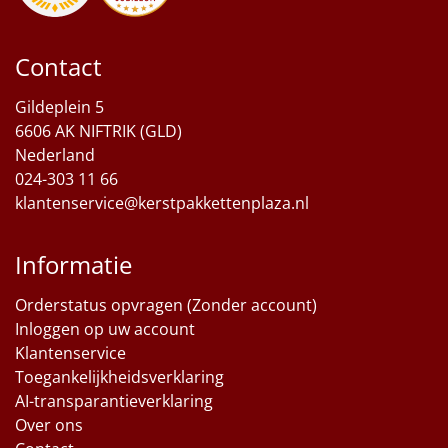
Sinterklaaspakketten
Contact
Particulier
Gildeplein 5
Kerstgeschenken 2026
6606 AK NIFTRIK (GLD)
Nederland
Relatiegeschenken
024-303 11 66
klantenservice@kerstpakkettenplaza.nl
Cadeaubon
Informatie
Per stuk
Orderstatus opvragen (Zonder account)
Alle overige
Inloggen op uw account
Klantenservice
Toegankelijkheidsverklaring
AI-transparantieverklaring
Over ons