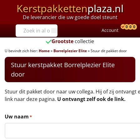
Kerstpakketten
plaza.nl
De leverancier die uw goede doel steunt
Prijzen
0
0
0
Account
Prod
Ver
W
Tot €25
Grootste
collectie
U bevindt zich hier:
Home
»
Borrelplezier Elite
»
Stuur dit pakket door
€25 tot €35
Stuur kerstpakket Borrelplezier Elite
€35 tot €40
door
€40 tot €45
Stuur dit pakket door naar uw collega. Hij of zij ontvangt 
€45 tot €50
link naar deze pagina.
U ontvangt zelf ook de link.
€50 tot €55
Uw naam
*
€55 tot €75