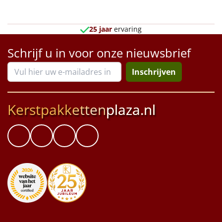
Borrelplank
Warmtekussen
25 jaar
ervaring
NIEUW
Schrijf u in voor onze nieuwsbrief
Slowcooker
POPULAIR
Inschrijven
Noodradio
NIEUW
Deken (fleece plaid)
Kerstpakketten
plaza.nl
Alle artikelen
Overige
Ideeën
Personeel
Doe het zelf