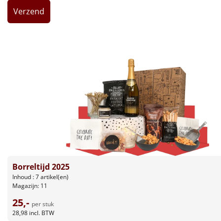
Leuke
Goedkope
Uniek
Alle thema's
Artikel
Hitster
NIEUW
Pizzarette
Borreltijd 2025
Tas
Inhoud : 7 artikel(en)
Magazijn: 11
Wake up light
25,-
NIEUW
per stuk
28,98
incl. BTW