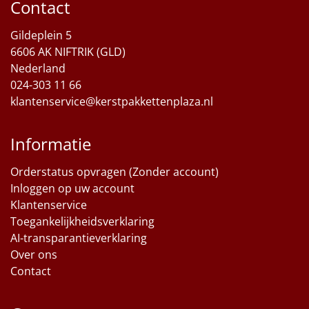
Contact
Sinterklaaspakketten
Gildeplein 5
6606 AK NIFTRIK (GLD)
Particulier
Nederland
024-303 11 66
Kerstgeschenken 2026
klantenservice@kerstpakkettenplaza.nl
Relatiegeschenken
Informatie
Cadeaubon
Orderstatus opvragen (Zonder account)
Per stuk
Inloggen op uw account
Klantenservice
Toegankelijkheidsverklaring
Alle overige
AI-transparantieverklaring
Over ons
Contact