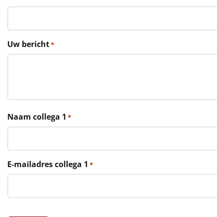
€75 tot €100
€100 en hoger
Uw bericht
*
Alle kerstpakketten 2026
Thema
Origineel
Rituals
Naam collega 1
*
Luxe
Mannen
E-mailadres collega 1
*
Vrouwen
Duurzaam