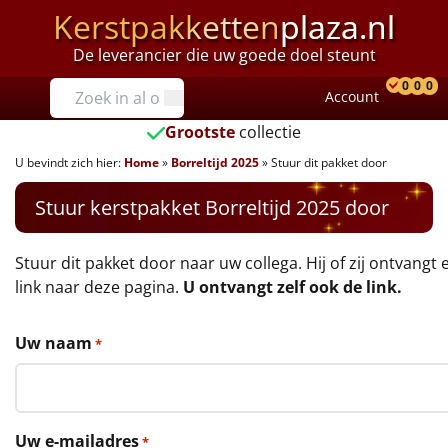
Kerstpakketten
plaza.nl
De leverancier die uw goede doel steunt
Prijzen
0
0
0
Account
Prod
Ver
W
Tot €25
Grootste
collectie
U bevindt zich hier:
Home
»
Borreltijd 2025
»
Stuur dit pakket door
€25 tot €35
Stuur kerstpakket Borreltijd 2025 door
€35 tot €40
€40 tot €45
Stuur dit pakket door naar uw collega. Hij of zij ontvangt 
link naar deze pagina.
U ontvangt zelf ook de link.
€45 tot €50
Uw naam
*
€50 tot €55
€55 tot €75
Uw e-mailadres
*