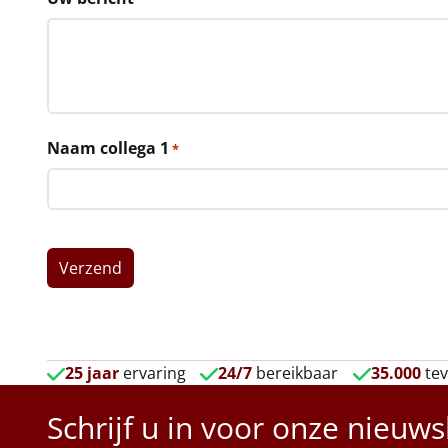
Naam collega 1
*
25 jaar
ervaring
24/7
bereikbaar
35.000
tev
Schrijf u in voor onze nieuws