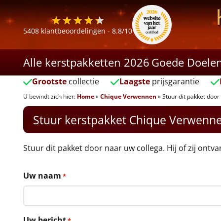
5408
klantbeoordelingen -
8.8
/10
Alle kerstpakketten 2026
Goede Doele
Grootste
collectie
Laagste
prijsgarantie
U bevindt zich hier:
Home
»
Chique Verwennen
»
Stuur dit pakket door
Stuur kerstpakket Chique Verwenn
Stuur dit pakket door naar uw collega. Hij of zij ontv
Uw naam
*
Uw bericht
*