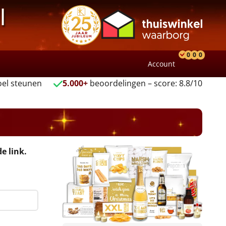
l
0
0
0
Account
Product
Verlang
Wink
el steunen
5.000+
beoordelingen – score: 8.8/10
e link.