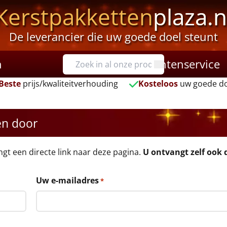
Kerstpakketten
plaza.n
De leverancier die uw goede doel steunt
n
Klantenservice
Beste
prijs/kwaliteitverhouding
Kosteloos
uw goede do
en door
angt een directe link naar deze pagina.
U ontvangt zelf ook d
Uw e-mailadres
*