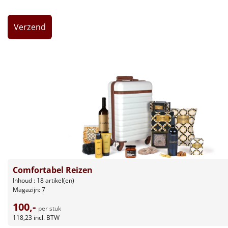
Leuke
Goedkope
Uniek
Alle thema's
Artikel
Hitster
NIEUW
Pizzarette
Comfortabel Reizen
Inhoud : 18 artikel(en)
Tas
Magazijn: 7
100,-
Wake up light
per stuk
NIEUW
118,23
incl. BTW