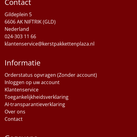
Contact
Sinterklaaspakketten
Gildeplein 5
6606 AK NIFTRIK (GLD)
Particulier
Nederland
024-303 11 66
Kerstgeschenken 2026
klantenservice@kerstpakkettenplaza.nl
Relatiegeschenken
Informatie
Cadeaubon
Orderstatus opvragen (Zonder account)
Inloggen op uw account
Per stuk
Klantenservice
Toegankelijkheidsverklaring
Alle overige
AI-transparantieverklaring
Over ons
Contact