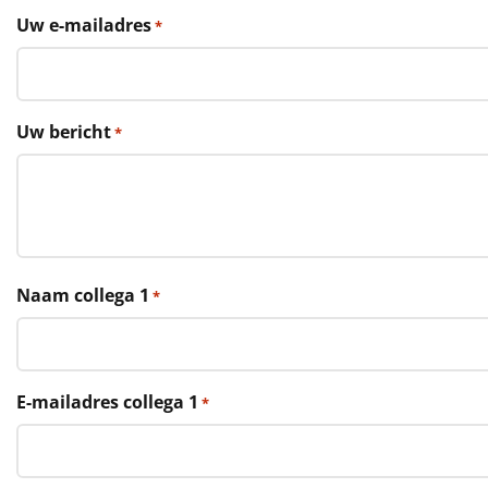
€75 tot €100
Uw e-mailadres
*
€100 en hoger
Alle kerstpakketten 2026
Uw bericht
*
Thema
Origineel
Rituals
Naam collega 1
*
Luxe
Mannen
E-mailadres collega 1
*
Vrouwen
Duurzaam