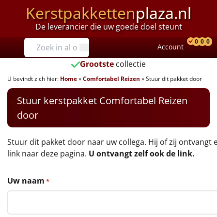
Kerstpakketten
plaza.nl
De leverancier die uw goede doel steunt
Prijzen
0
0
0
Account
Prod
Ver
W
Tot €25
Grootste
collectie
U bevindt zich hier:
Home
»
Comfortabel Reizen
»
Stuur dit pakket door
€25 tot €35
Stuur kerstpakket Comfortabel Reizen
€35 tot €40
door
€40 tot €45
Stuur dit pakket door naar uw collega. Hij of zij ontvangt 
€45 tot €50
link naar deze pagina.
U ontvangt zelf ook de link.
€50 tot €55
Uw naam
*
€55 tot €75