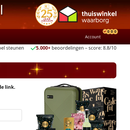
l
0
0
0
Account
Product
Verlang
Wink
el steunen
5.000+
beoordelingen – score: 8.8/10
e link.