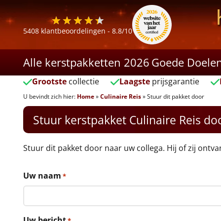
5408
klantbeoordelingen -
8.8
/10
Alle kerstpakketten 2026
Goede Doele
Grootste
collectie
Laagste
prijsgarantie
U bevindt zich hier:
Home
»
Culinaire Reis
»
Stuur dit pakket door
Stuur kerstpakket Culinaire Reis do
Stuur dit pakket door naar uw collega. Hij of zij ontv
Uw naam
*
Uw bericht
*