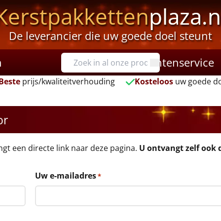
Kerstpakketten
plaza.n
De leverancier die uw goede doel steunt
n
Klantenservice
Beste
prijs/kwaliteitverhouding
Kosteloos
uw goede do
or
angt een directe link naar deze pagina.
U ontvangt zelf ook d
Uw e-mailadres
*