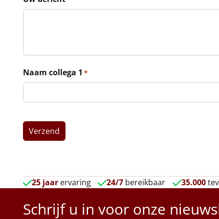
Naam collega 1
*
25 jaar
ervaring
24/7
bereikbaar
35.000
tev
Schrijf u in voor onze nieuws