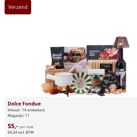
Leuke
Goedkope
Uniek
Alle thema's
Artikel
Hitster
NIEUW
Pizzarette
Dolce Fondue
Tas
Inhoud : 14 artikel(en)
Magazijn: 11
Wake up light
55,-
NIEUW
per stuk
64,34
incl. BTW