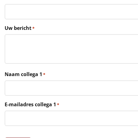
€75 tot €100
€100 en hoger
Uw bericht
*
Alle kerstpakketten 2026
Thema
Origineel
Rituals
Naam collega 1
*
Luxe
Mannen
E-mailadres collega 1
*
Vrouwen
Duurzaam