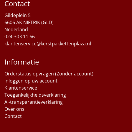
Contact
Sinterklaaspakketten
Gildeplein 5
6606 AK NIFTRIK (GLD)
Particulier
Nederland
024-303 11 66
Kerstgeschenken 2026
klantenservice@kerstpakkettenplaza.nl
Relatiegeschenken
Informatie
Cadeaubon
Orderstatus opvragen (Zonder account)
Per stuk
Inloggen op uw account
Klantenservice
Toegankelijkheidsverklaring
Alle overige
AI-transparantieverklaring
Over ons
Contact