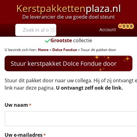
Kerstpakketten
plaza.nl
De leverancier die uw goede doel steunt
Prijzen
0
0
0
Account
Prod
Ver
W
Tot €25
Grootste
collectie
U bevindt zich hier:
Home
»
Dolce Fondue
»
Stuur dit pakket door
€25 tot €35
Stuur kerstpakket Dolce Fondue door
€35 tot €40
€40 tot €45
Stuur dit pakket door naar uw collega. Hij of zij ontvangt 
link naar deze pagina.
U ontvangt zelf ook de link.
€45 tot €50
Uw naam
*
€50 tot €55
€55 tot €75
Uw e-mailadres
*