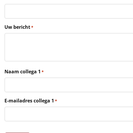
€75 tot €100
€100 en hoger
Uw bericht
*
Alle kerstpakketten 2026
Thema
Origineel
Rituals
Naam collega 1
*
Luxe
Mannen
E-mailadres collega 1
*
Vrouwen
Duurzaam