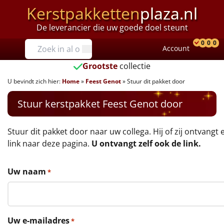
Kerstpakketten
plaza.nl
De leverancier die uw goede doel steunt
Prijzen
0
0
0
Account
Prod
Ver
W
Tot €25
Grootste
collectie
U bevindt zich hier:
Home
»
Feest Genot
»
Stuur dit pakket door
€25 tot €35
Stuur kerstpakket Feest Genot door
€35 tot €40
€40 tot €45
Stuur dit pakket door naar uw collega. Hij of zij ontvangt 
link naar deze pagina.
U ontvangt zelf ook de link.
€45 tot €50
Uw naam
*
€50 tot €55
€55 tot €75
Uw e-mailadres
*