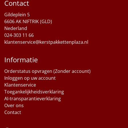
Contact
Sinterklaaspakketten
Gildeplein 5
6606 AK NIFTRIK (GLD)
Particulier
Nederland
024-303 11 66
Kerstgeschenken 2026
klantenservice@kerstpakkettenplaza.nl
Relatiegeschenken
Informatie
Cadeaubon
Orderstatus opvragen (Zonder account)
Inloggen op uw account
Per stuk
Klantenservice
Toegankelijkheidsverklaring
Alle overige
AI-transparantieverklaring
Over ons
Contact