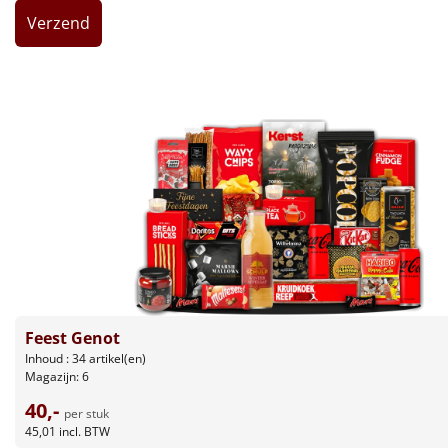
Leuke
Goedkope
Uniek
Alle thema's
Artikel
Hitster
NIEUW
Pizzarette
Feest Genot
Tas
Inhoud : 34 artikel(en)
Magazijn: 6
40,-
Wake up light
NIEUW
per stuk
45,01
incl. BTW