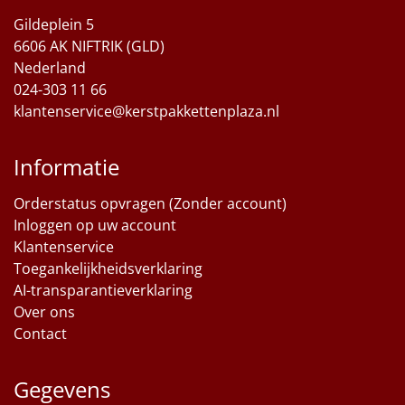
Gildeplein 5
Sinterklaaspakketten
6606 AK NIFTRIK (GLD)
Nederland
Particulier
024-303 11 66
klantenservice@kerstpakkettenplaza.nl
Kerstgeschenken 2026
Relatiegeschenken
Informatie
Orderstatus opvragen (Zonder account)
Cadeaubon
Inloggen op uw account
Klantenservice
Per stuk
Toegankelijkheidsverklaring
AI-transparantieverklaring
Alle overige
Over ons
Contact
Gegevens