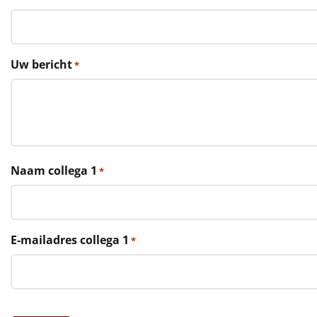
€75 tot €100
€100 en hoger
Uw bericht
*
Alle kerstpakketten 2026
Thema
Origineel
Rituals
Naam collega 1
*
Luxe
Mannen
E-mailadres collega 1
*
Vrouwen
Duurzaam