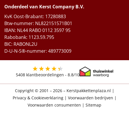
Onderdeel van Kerst Company B.V.
KvK Oost-Brabant: 17280883
Btw-nummer: NL822151571B01
IBAN: NL44 RABO 0112 3597 95
Rabobank: 1123.59.795
BIC: RABONL2U
D-U-N-S®-nummer: 489773009
5408
klantbeoordelingen -
8.8
/10
Copyright © 2001 – 2026 – Kerstpakkettenplaza.nl
|
Privacy & Cookieverklaring
|
Voorwaarden bedrijven
|
Voorwaarden consumenten
|
Sitemap