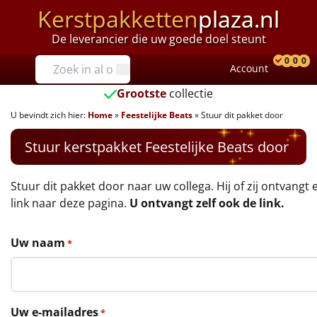
Kerstpakketten
plaza.nl
De leverancier die uw goede doel steunt
Prijzen
0
0
0
Account
Prod
Ver
W
Tot €25
Grootste
collectie
U bevindt zich hier:
Home
»
Feestelijke Beats
»
Stuur dit pakket door
€25 tot €35
Stuur kerstpakket Feestelijke Beats door
€35 tot €40
€40 tot €45
Stuur dit pakket door naar uw collega. Hij of zij ontvangt 
link naar deze pagina.
U ontvangt zelf ook de link.
€45 tot €50
Uw naam
*
€50 tot €55
€55 tot €75
Uw e-mailadres
*