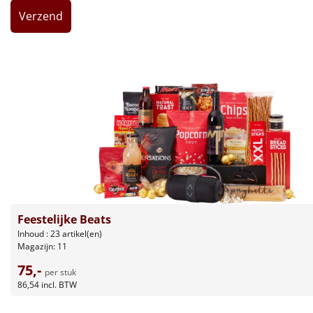
Leuke
Goedkope
Uniek
Alle thema's
Artikel
Hitster
NIEUW
Pizzarette
Feestelijke Beats
Inhoud : 23 artikel(en)
Magazijn: 11
Tas
75,-
per stuk
Wake up light
86,54
incl. BTW
NIEUW