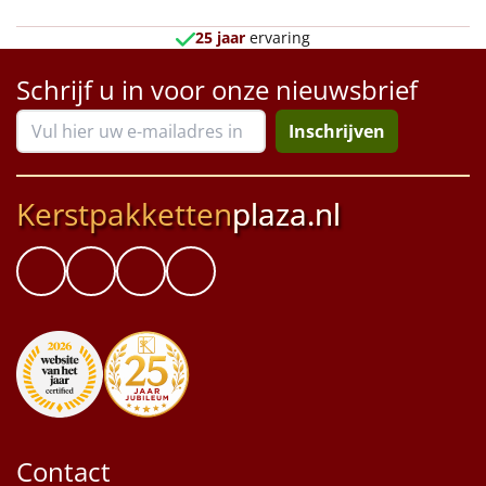
Borrelplank
25 jaar
ervaring
Warmtekussen
NIEUW
Schrijf u in voor onze nieuwsbrief
Slowcooker
POPULAIR
Inschrijven
Noodradio
NIEUW
Kerstpakketten
plaza.nl
Deken (fleece plaid)
Alle artikelen
Overige
Ideeën
Personeel
Contact
Doe het zelf