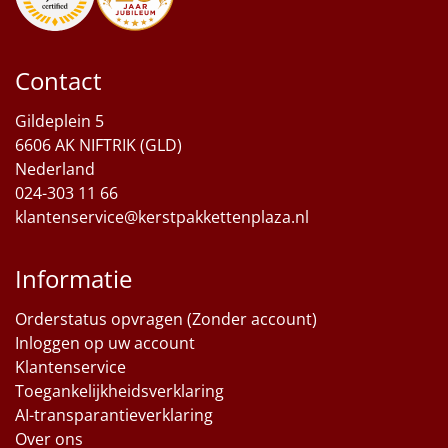
Sinterklaaspakketten
Contact
Particulier
Gildeplein 5
Kerstgeschenken 2026
6606 AK NIFTRIK (GLD)
Nederland
Relatiegeschenken
024-303 11 66
klantenservice@kerstpakkettenplaza.nl
Cadeaubon
Informatie
Per stuk
Orderstatus opvragen (Zonder account)
Alle overige
Inloggen op uw account
Klantenservice
Toegankelijkheidsverklaring
AI-transparantieverklaring
Over ons