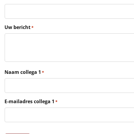
€75 tot €100
€100 en hoger
Uw bericht
*
Alle kerstpakketten 2026
Thema
Origineel
Rituals
Naam collega 1
*
Luxe
Mannen
E-mailadres collega 1
*
Vrouwen
Duurzaam