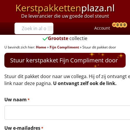
Kerstpakketten
plaza.nl
De leverancier die uw goede doel steunt
Prijzen
0
0
0
Account
Prod
Ver
W
Tot €25
Grootste
collectie
U bevindt zich hier:
Home
»
Fijn Compliment
»
Stuur dit pakket door
€25 tot €35
Stuur kerstpakket Fijn Compliment door
€35 tot €40
€40 tot €45
Stuur dit pakket door naar uw collega. Hij of zij ontvangt 
link naar deze pagina.
U ontvangt zelf ook de link.
€45 tot €50
Uw naam
*
€50 tot €55
€55 tot €75
Uw e-mailadres
*