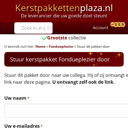
Kerstpakketten
plaza.nl
De leverancier die uw goede doel steunt
Prijzen
0
0
0
Account
Prod
Ver
W
Tot €25
Grootste
collectie
U bevindt zich hier:
Home
»
Fondueplezier
»
Stuur dit pakket door
€25 tot €35
Stuur kerstpakket Fondueplezier door
€35 tot €40
€40 tot €45
Stuur dit pakket door naar uw collega. Hij of zij ontvangt 
link naar deze pagina.
U ontvangt zelf ook de link.
€45 tot €50
Uw naam
*
€50 tot €55
€55 tot €75
Uw e-mailadres
*