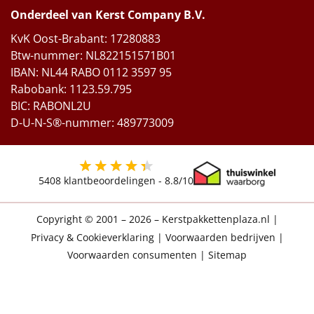
Onderdeel van Kerst Company B.V.
KvK Oost-Brabant: 17280883
Btw-nummer: NL822151571B01
IBAN: NL44 RABO 0112 3597 95
Rabobank: 1123.59.795
BIC: RABONL2U
D-U-N-S®-nummer: 489773009
5408
klantbeoordelingen -
8.8
/10
Copyright © 2001 – 2026 – Kerstpakkettenplaza.nl
|
Privacy & Cookieverklaring
|
Voorwaarden bedrijven
|
Voorwaarden consumenten
|
Sitemap