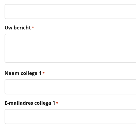
€75 tot €100
€100 en hoger
Uw bericht
*
Alle kerstpakketten 2026
Thema
Origineel
Rituals
Naam collega 1
*
Luxe
Mannen
E-mailadres collega 1
*
Vrouwen
Duurzaam