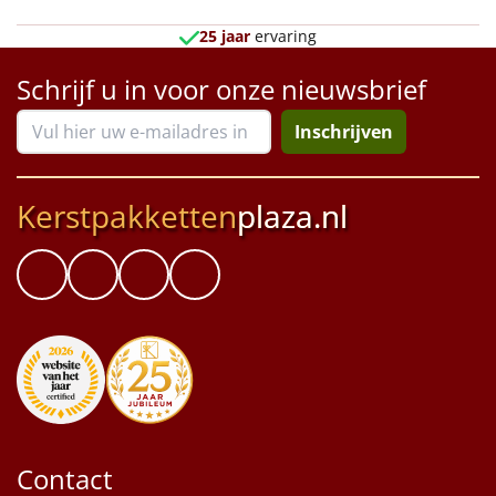
Borrelplank
25 jaar
ervaring
Warmtekussen
NIEUW
Schrijf u in voor onze nieuwsbrief
Slowcooker
POPULAIR
Inschrijven
Noodradio
NIEUW
Kerstpakketten
plaza.nl
Deken (fleece plaid)
Alle artikelen
Overige
Ideeën
Personeel
Contact
Doe het zelf