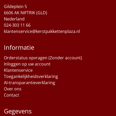
Gildeplein 5
Sinterklaaspakketten
6606 AK NIFTRIK (GLD)
Nederland
Particulier
024-303 11 66
klantenservice@kerstpakkettenplaza.nl
Kerstgeschenken 2026
Relatiegeschenken
Informatie
Orderstatus opvragen (Zonder account)
Cadeaubon
Inloggen op uw account
Klantenservice
Per stuk
Toegankelijkheidsverklaring
AI-transparantieverklaring
Alle overige
Over ons
Contact
Gegevens