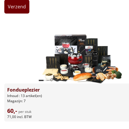
Leuke
Goedkope
Uniek
Alle thema's
Artikel
Hitster
NIEUW
Pizzarette
Fondueplezier
Inhoud : 13 artikel(en)
Magazijn: 7
Tas
60,-
per stuk
Wake up light
71,00
incl. BTW
NIEUW