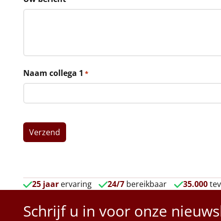
Naam collega 1
*
25 jaar
ervaring
24/7
bereikbaar
35.000
tev
Schrijf u in voor onze nieuws