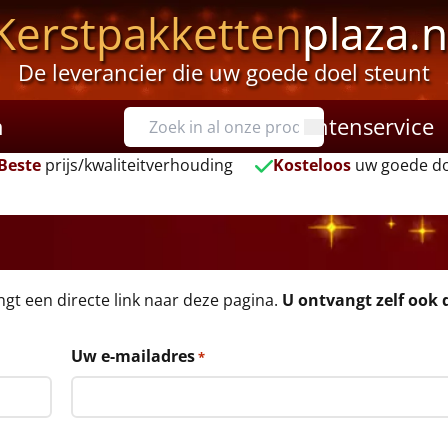
Kerstpakketten
plaza.n
De leverancier die uw goede doel steunt
n
Klantenservice
Beste
prijs/kwaliteitverhouding
Kosteloos
uw goede do
angt een directe link naar deze pagina.
U ontvangt zelf ook d
Uw e-mailadres
*