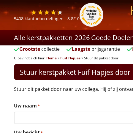
5408
klantbeoordelingen -
8.8
/10
Alle kerstpakketten 2026
Goede Doele
Grootste
collectie
Laagste
prijsgarantie
U bevindt zich hier:
Home
»
Fuif Hapjes
»
Stuur dit pakket door
Stuur kerstpakket Fuif Hapjes door
Stuur dit pakket door naar uw collega. Hij of zij ontv
Uw naam
*
Uw bericht
*