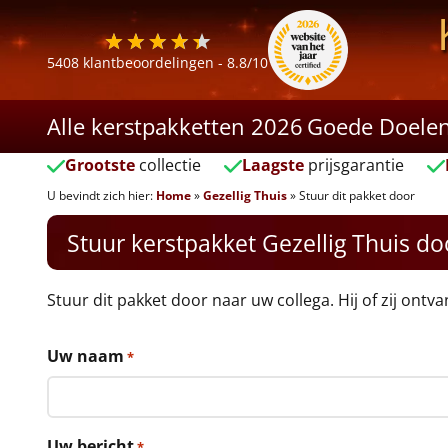
5408
klantbeoordelingen -
8.8
/10
Alle kerstpakketten 2026
Goede Doele
Grootste
collectie
Laagste
prijsgarantie
U bevindt zich hier:
Home
»
Gezellig Thuis
»
Stuur dit pakket door
Stuur kerstpakket Gezellig Thuis do
Stuur dit pakket door naar uw collega. Hij of zij ontv
Uw naam
*
Uw bericht
*