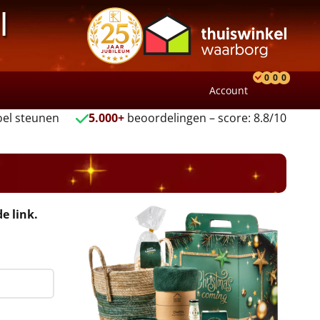
l
0
0
0
Account
Product
Verlang
Wink
el steunen
5.000+
beoordelingen – score: 8.8/10
e link.