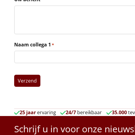
Naam collega 1
*
25 jaar
ervaring
24/7
bereikbaar
35.000
tev
Schrijf u in voor onze nieuws