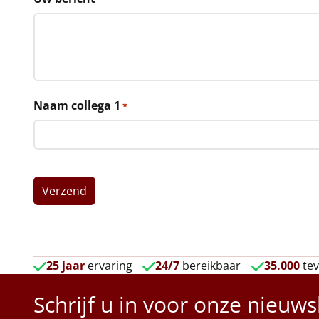
Naam collega 1
*
25 jaar
ervaring
24/7
bereikbaar
35.000
tev
Schrijf u in voor onze nieuws