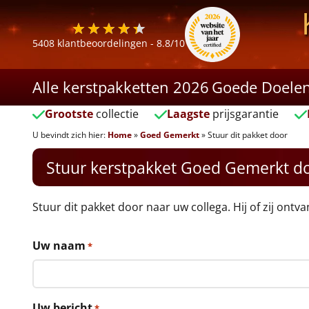
5408
klantbeoordelingen -
8.8
/10
Alle kerstpakketten 2026
Goede Doele
Grootste
collectie
Laagste
prijsgarantie
U bevindt zich hier:
Home
»
Goed Gemerkt
»
Stuur dit pakket door
Stuur kerstpakket Goed Gemerkt d
Stuur dit pakket door naar uw collega. Hij of zij ontv
Uw naam
*
Uw bericht
*