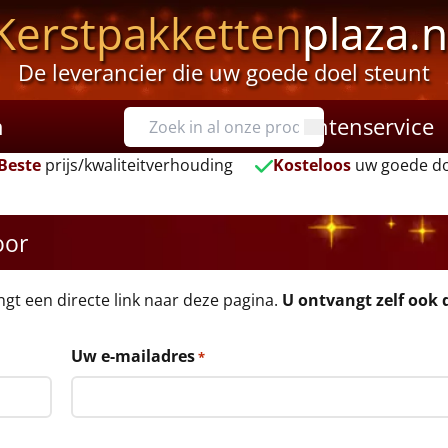
Kerstpakketten
plaza.n
De leverancier die uw goede doel steunt
n
Klantenservice
Beste
prijs/kwaliteitverhouding
Kosteloos
uw goede do
oor
angt een directe link naar deze pagina.
U ontvangt zelf ook d
Uw e-mailadres
*