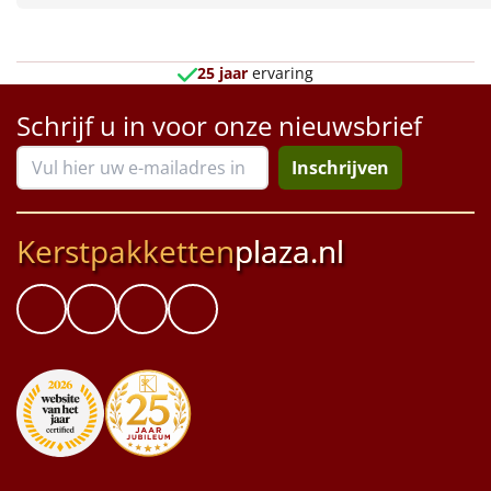
Borrelplank
Warmtekussen
NIEUW
25 jaar
ervaring
Slowcooker
POPULAIR
Schrijf u in voor onze nieuwsbrief
Noodradio
Inschrijven
NIEUW
Deken (fleece plaid)
Kerstpakketten
plaza.nl
Alle artikelen
Overige
Ideeën
Personeel
Doe het zelf