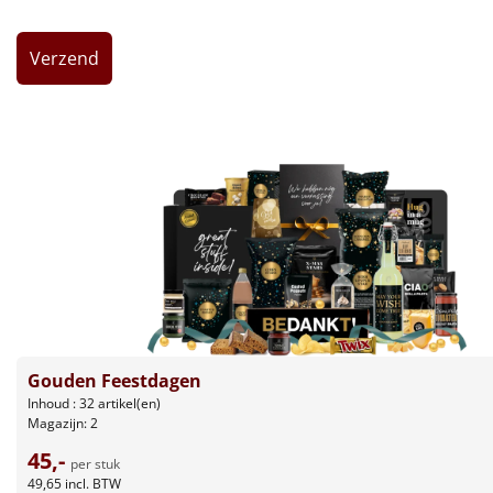
Leuke
Goedkope
Uniek
Alle thema's
Artikel
Hitster
NIEUW
Pizzarette
Gouden Feestdagen
Tas
Inhoud : 32 artikel(en)
Magazijn: 2
Wake up light
NIEUW
45,-
per stuk
49,65
incl. BTW