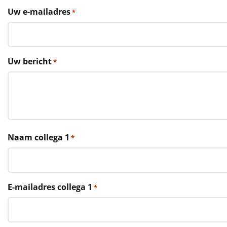
€75 tot €100
Uw e-mailadres
*
€100 en hoger
Alle kerstpakketten 2026
Uw bericht
*
Thema
Origineel
Rituals
Naam collega 1
*
Luxe
Mannen
E-mailadres collega 1
*
Vrouwen
Duurzaam