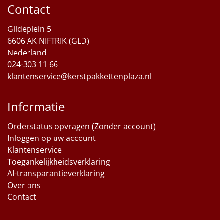
Contact
Sinterklaaspakketten
Gildeplein 5
Particulier
6606 AK NIFTRIK (GLD)
Nederland
Kerstgeschenken 2026
024-303 11 66
klantenservice@kerstpakkettenplaza.nl
Relatiegeschenken
Informatie
Cadeaubon
Orderstatus opvragen (Zonder account)
Per stuk
Inloggen op uw account
Klantenservice
Alle overige
Toegankelijkheidsverklaring
AI-transparantieverklaring
Over ons
Contact