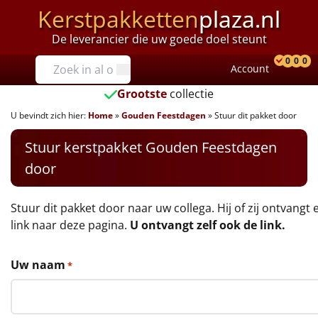
Kerstpakketten
plaza.nl
De leverancier die uw goede doel steunt
Prijzen
0
0
0
Account
Prod
Ver
W
Tot €25
Grootste
collectie
U bevindt zich hier:
Home
»
Gouden Feestdagen
»
Stuur dit pakket door
€25 tot €35
Stuur kerstpakket Gouden Feestdagen
€35 tot €40
door
€40 tot €45
Stuur dit pakket door naar uw collega. Hij of zij ontvangt 
€45 tot €50
link naar deze pagina.
U ontvangt zelf ook de link.
€50 tot €55
Uw naam
*
€55 tot €75