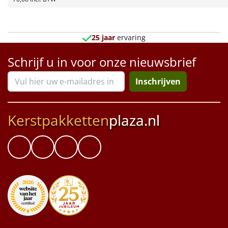
Borrelplank
Warmtekussen
NIEUW
25 jaar
ervaring
Slowcooker
POPULAIR
Schrijf u in voor onze nieuwsbrief
Noodradio
NIEUW
Inschrijven
Deken (fleece plaid)
Kerstpakketten
plaza.nl
Alle artikelen
Overige
Ideeën
Personeel
Doe het zelf