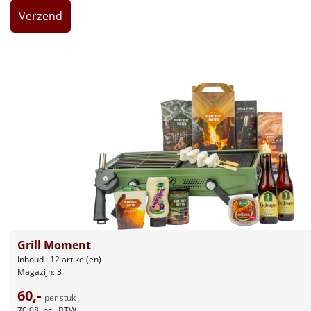
Leuke
Goedkope
Uniek
Alle thema's
Artikel
Hitster
NIEUW
Pizzarette
Grill Moment
Tas
Inhoud : 12 artikel(en)
Magazijn: 3
Wake up light
NIEUW
60,-
per stuk
70,08
incl. BTW