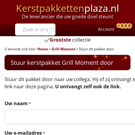
Kerstpakketten
plaza.nl
De leverancier die uw goede doel steunt
Prijzen
0
0
0
Account
Prod
Ver
W
Tot €25
Grootste
collectie
U bevindt zich hier:
Home
»
Grill Moment
»
Stuur dit pakket door
€25 tot €35
Stuur kerstpakket Grill Moment door
€35 tot €40
€40 tot €45
Stuur dit pakket door naar uw collega. Hij of zij ontvangt 
link naar deze pagina.
U ontvangt zelf ook de link.
€45 tot €50
Uw naam
*
€50 tot €55
€55 tot €75
Uw e-mailadres
*