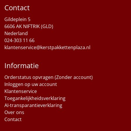
Contact
Sinterklaaspakketten
Gildeplein 5
Particulier
6606 AK NIFTRIK (GLD)
Nederland
Kerstgeschenken 2026
024-303 11 66
klantenservice@kerstpakkettenplaza.nl
Relatiegeschenken
Informatie
Cadeaubon
Orderstatus opvragen (Zonder account)
Per stuk
Inloggen op uw account
Klantenservice
Alle overige
Toegankelijkheidsverklaring
AI-transparantieverklaring
Over ons
Contact