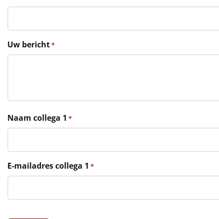
€75 tot €100
€100 en hoger
Uw bericht
*
Alle kerstpakketten 2026
Thema
Origineel
Rituals
Naam collega 1
*
Luxe
Mannen
E-mailadres collega 1
*
Vrouwen
Duurzaam