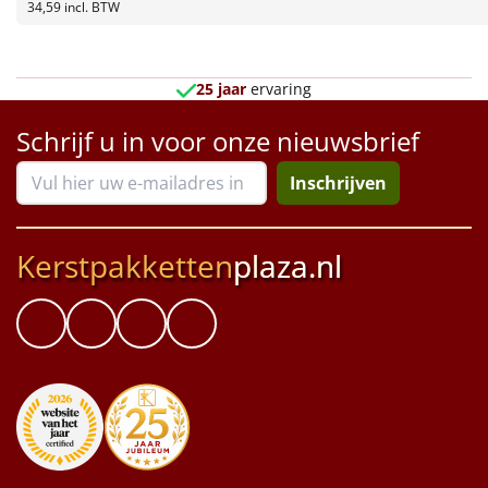
Borrelplank
34,59
incl. BTW
Warmtekussen
NIEUW
25 jaar
ervaring
Slowcooker
POPULAIR
Schrijf u in voor onze nieuwsbrief
Noodradio
NIEUW
Inschrijven
Deken (fleece plaid)
Kerstpakketten
plaza.nl
Alle artikelen
Overige
Ideeën
Personeel
Doe het zelf