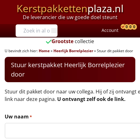
Kerstpakketten
plaza.nl
De leverancier die uw goede doel steunt
Prijzen
0
0
0
Account
Prod
Ver
W
Tot €25
Grootste
collectie
U bevindt zich hier:
Home
»
Heerlijk Borrelplezier
»
Stuur dit pakket door
€25 tot €35
Stuur kerstpakket Heerlijk Borrelplezier
€35 tot €40
door
€40 tot €45
Stuur dit pakket door naar uw collega. Hij of zij ontvangt 
€45 tot €50
link naar deze pagina.
U ontvangt zelf ook de link.
€50 tot €55
Uw naam
*
€55 tot €75