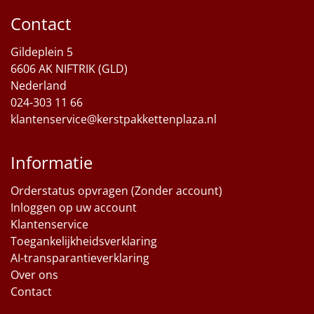
Contact
Sinterklaaspakketten
Gildeplein 5
Particulier
6606 AK NIFTRIK (GLD)
Nederland
Kerstgeschenken 2026
024-303 11 66
klantenservice@kerstpakkettenplaza.nl
Relatiegeschenken
Cadeaubon
Informatie
Orderstatus opvragen (Zonder account)
Per stuk
Inloggen op uw account
Klantenservice
Alle overige
Toegankelijkheidsverklaring
AI-transparantieverklaring
Over ons
Contact