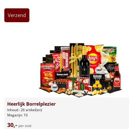
Leuke
Goedkope
Uniek
Alle thema's
Artikel
Hitster
NIEUW
Pizzarette
Tas
Heerlijk Borrelplezier
Inhoud : 26 artikel(en)
Magazijn: 10
Wake up light
NIEUW
30,-
per stuk