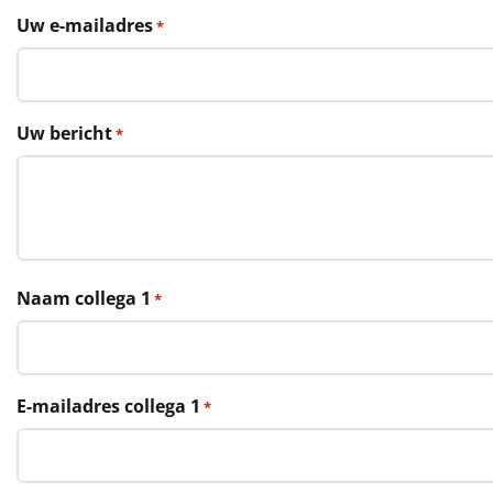
€75 tot €100
Uw e-mailadres
*
€100 en hoger
Alle kerstpakketten 2026
Uw bericht
*
Thema
Origineel
Rituals
Naam collega 1
*
Luxe
Mannen
E-mailadres collega 1
*
Vrouwen
Duurzaam