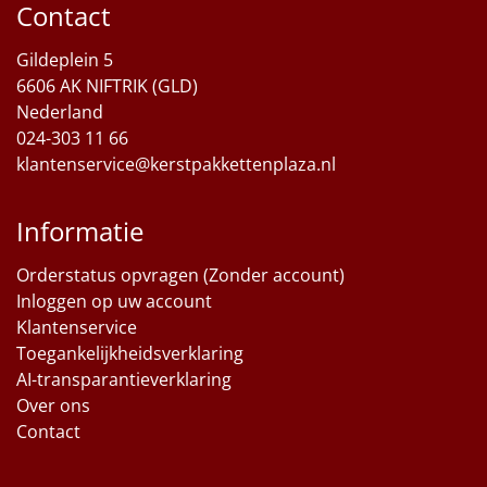
Contact
Sinterklaaspakketten
Gildeplein 5
6606 AK NIFTRIK (GLD)
Particulier
Nederland
024-303 11 66
Kerstgeschenken 2026
klantenservice@kerstpakkettenplaza.nl
Relatiegeschenken
Informatie
Cadeaubon
Orderstatus opvragen (Zonder account)
Per stuk
Inloggen op uw account
Klantenservice
Alle overige
Toegankelijkheidsverklaring
AI-transparantieverklaring
Over ons
Contact