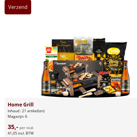
Leuke
Goedkope
Uniek
Alle thema's
Artikel
Hitster
NIEUW
Pizzarette
Home Grill
Tas
Inhoud : 21 artikel(en)
Magazijn: 6
Wake up light
35,-
NIEUW
per stuk
41,05
incl. BTW