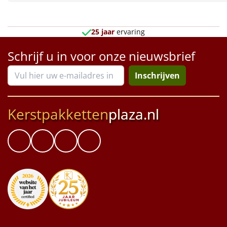
Borrelplank
Warmtekussen
NIEUW
25 jaar
ervaring
Slowcooker
Schrijf u in voor onze nieuwsbrief
POPULAIR
Inschrijven
Noodradio
NIEUW
Deken (fleece plaid)
Kerstpakketten
plaza.nl
Alle artikelen
Overige
Ideeën
Personeel
Doe het zelf