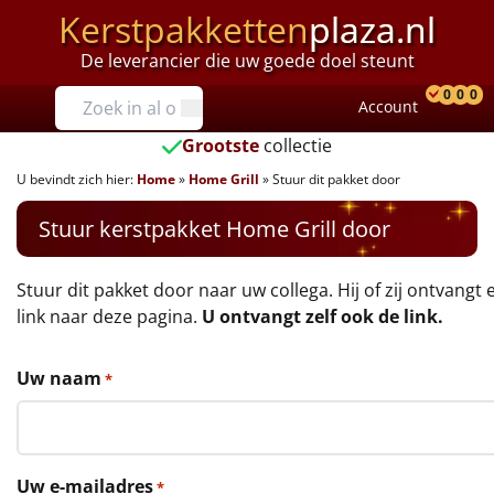
Kerstpakketten
plaza.nl
De leverancier die uw goede doel steunt
Prijzen
0
0
0
Account
Prod
Ver
W
Tot €25
Grootste
collectie
U bevindt zich hier:
Home
»
Home Grill
»
Stuur dit pakket door
€25 tot €35
Stuur kerstpakket Home Grill door
€35 tot €40
€40 tot €45
Stuur dit pakket door naar uw collega. Hij of zij ontvangt 
link naar deze pagina.
U ontvangt zelf ook de link.
€45 tot €50
Uw naam
*
€50 tot €55
€55 tot €75
Uw e-mailadres
*