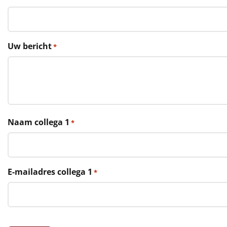
€75 tot €100
€100 en hoger
Uw bericht
*
Alle kerstpakketten 2026
Thema
Origineel
Rituals
Naam collega 1
*
Luxe
Mannen
E-mailadres collega 1
*
Vrouwen
Duurzaam