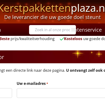
Kerstpakketten
plaza.n
De leverancier die uw goede doel steunt
n
Klantenservice
Beste
prijs/kwaliteitverhouding
Kosteloos
uw goede do
or
angt een directe link naar deze pagina.
U ontvangt zelf ook d
Uw e-mailadres
*