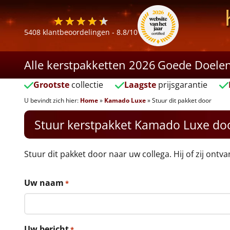
5408
klantbeoordelingen -
8.8
/10
Alle kerstpakketten 2026
Goede Doele
Grootste
collectie
Laagste
prijsgarantie
U bevindt zich hier:
Home
»
Kamado Luxe
»
Stuur dit pakket door
Stuur kerstpakket Kamado Luxe do
Stuur dit pakket door naar uw collega. Hij of zij ontv
Uw naam
*
Uw bericht
*