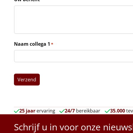
Naam collega 1
*
25 jaar
ervaring
24/7
bereikbaar
35.000
tev
Schrijf u in voor onze nieuws