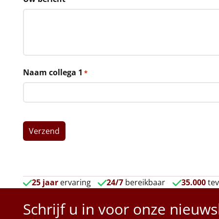
Naam collega 1
*
25 jaar
ervaring
24/7
bereikbaar
35.000
tev
Schrijf u in voor onze nieuws