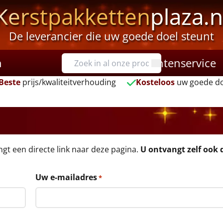
Kerstpakketten
plaza.n
De leverancier die uw goede doel steunt
n
Klantenservice
Beste
prijs/kwaliteitverhouding
Kosteloos
uw goede do
angt een directe link naar deze pagina.
U ontvangt zelf ook d
Uw e-mailadres
*