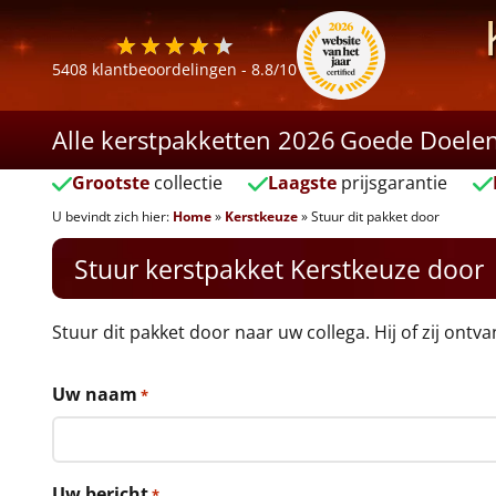
5408
klantbeoordelingen -
8.8
/10
Alle kerstpakketten 2026
Goede Doele
Grootste
collectie
Laagste
prijsgarantie
U bevindt zich hier:
Home
»
Kerstkeuze
»
Stuur dit pakket door
Stuur kerstpakket Kerstkeuze door
Stuur dit pakket door naar uw collega. Hij of zij ontv
Uw naam
*
Uw bericht
*