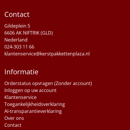
Sinterklaaspakketten
Contact
Particulier
Gildeplein 5
6606 AK NIFTRIK (GLD)
Kerstgeschenken 2026
Nederland
024-303 11 66
Relatiegeschenken
klantenservice@kerstpakkettenplaza.nl
Cadeaubon
Informatie
Per stuk
Orderstatus opvragen (Zonder account)
Inloggen op uw account
Alle overige
Klantenservice
Toegankelijkheidsverklaring
AI-transparantieverklaring
Over ons
Contact