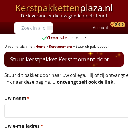
Kerstpakketten
plaza.nl
De leverancier die uw goede doel steunt
Prijzen
0
0
0
Account
Prod
Ver
W
Tot €25
Grootste
collectie
U bevindt zich hier:
Home
»
Kerstmoment
»
Stuur dit pakket door
€25 tot €35
Stuur kerstpakket Kerstmoment door
€35 tot €40
€40 tot €45
Stuur dit pakket door naar uw collega. Hij of zij ontvangt 
link naar deze pagina.
U ontvangt zelf ook de link.
€45 tot €50
Uw naam
*
€50 tot €55
€55 tot €75
Uw e-mailadres
*