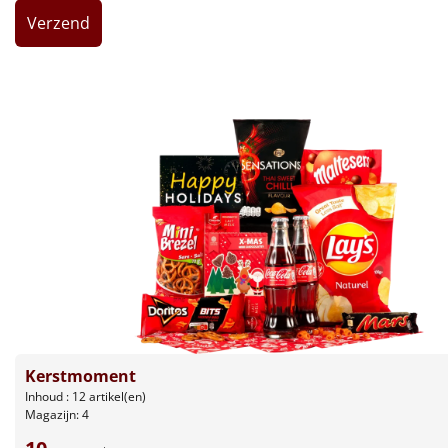
Leuke
Goedkope
Uniek
Alle thema's
Artikel
Hitster
NIEUW
Pizzarette
Tas
Kerstmoment
Inhoud : 12 artikel(en)
Wake up light
NIEUW
Magazijn: 4