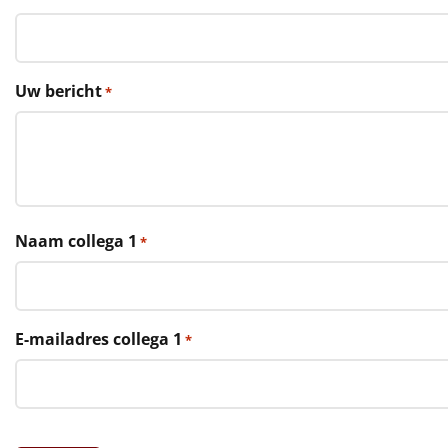
€75 tot €100
€100 en hoger
Uw bericht
*
Alle kerstpakketten 2026
Thema
Origineel
Rituals
Naam collega 1
*
Luxe
Mannen
E-mailadres collega 1
*
Vrouwen
Duurzaam