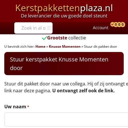
Kerstpakketten
plaza.nl
De leverancier die uw goede doel steunt
Prijzen
0
0
0
Account
Prod
Ver
W
Tot €25
Grootste
collectie
U bevindt zich hier:
Home
»
Knusse Momenten
»
Stuur dit pakket door
€25 tot €35
Stuur kerstpakket Knusse Momenten
€35 tot €40
door
€40 tot €45
Stuur dit pakket door naar uw collega. Hij of zij ontvangt 
€45 tot €50
link naar deze pagina.
U ontvangt zelf ook de link.
€50 tot €55
Uw naam
*
€55 tot €75