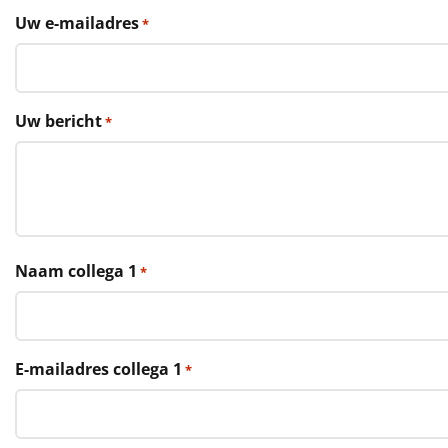
€75 tot €100
Uw e-mailadres
*
€100 en hoger
Alle kerstpakketten 2026
Uw bericht
*
Thema
Origineel
Rituals
Naam collega 1
*
Luxe
Mannen
E-mailadres collega 1
*
Vrouwen
Duurzaam