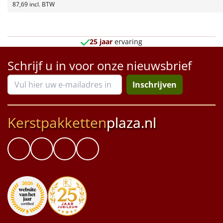
Borrelplank
87,69
incl. BTW
Warmtekussen
NIEUW
25 jaar
ervaring
Slowcooker
POPULAIR
Schrijf u in voor onze nieuwsbrief
Noodradio
NIEUW
Inschrijven
Deken (fleece plaid)
Kerstpakketten
plaza.nl
Alle artikelen
Overige
Ideeën
Personeel
Doe het zelf