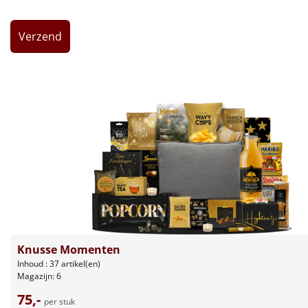
Leuke
Goedkope
Uniek
Alle thema's
Artikel
Hitster
NIEUW
Pizzarette
Tas
Knusse Momenten
Inhoud : 37 artikel(en)
Magazijn: 6
Wake up light
NIEUW
75,-
per stuk