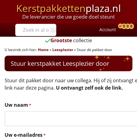
Kerstpakketten
plaza.nl
De leverancier die uw goede doel steunt
Prijzen
0
0
0
Account
Prod
Ver
W
Tot €25
Grootste
collectie
U bevindt zich hier:
Home
»
Leesplezier
»
Stuur dit pakket door
€25 tot €35
Stuur kerstpakket Leesplezier door
€35 tot €40
€40 tot €45
Stuur dit pakket door naar uw collega. Hij of zij ontvangt 
link naar deze pagina.
U ontvangt zelf ook de link.
€45 tot €50
Uw naam
*
€50 tot €55
€55 tot €75
Uw e-mailadres
*