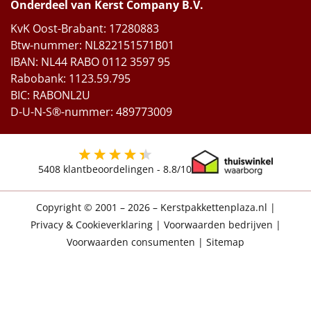
Onderdeel van Kerst Company B.V.
KvK Oost-Brabant: 17280883
Btw-nummer: NL822151571B01
IBAN: NL44 RABO 0112 3597 95
Rabobank: 1123.59.795
BIC: RABONL2U
D-U-N-S®-nummer: 489773009
5408
klantbeoordelingen -
8.8
/10
Copyright © 2001 – 2026 – Kerstpakkettenplaza.nl
|
Privacy & Cookieverklaring
|
Voorwaarden bedrijven
|
Voorwaarden consumenten
|
Sitemap