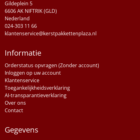
Gildeplein 5
Sinterklaaspakketten
6606 AK NIFTRIK (GLD)
Nederland
Particulier
024-303 11 66
klantenservice@kerstpakkettenplaza.nl
Kerstgeschenken 2026
Informatie
Relatiegeschenken
Orderstatus opvragen (Zonder account)
Cadeaubon
Inloggen op uw account
Klantenservice
Per stuk
Toegankelijkheidsverklaring
AI-transparantieverklaring
Alle overige
Over ons
Contact
Gegevens