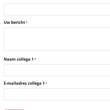
€75 tot €100
€100 en hoger
Uw bericht
*
Alle kerstpakketten 2026
Thema
Origineel
Rituals
Naam collega 1
*
Luxe
Mannen
E-mailadres collega 1
*
Vrouwen
Duurzaam