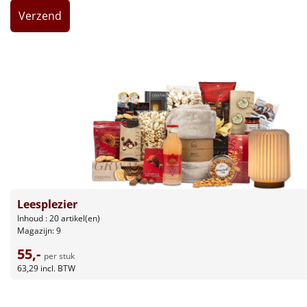
Leuke
Goedkope
Uniek
Alle thema's
Artikel
Hitster
NIEUW
Leesplezier
Pizzarette
Inhoud : 20 artikel(en)
Magazijn: 9
Tas
55,-
per stuk
63,29
incl. BTW
Wake up light
NIEUW