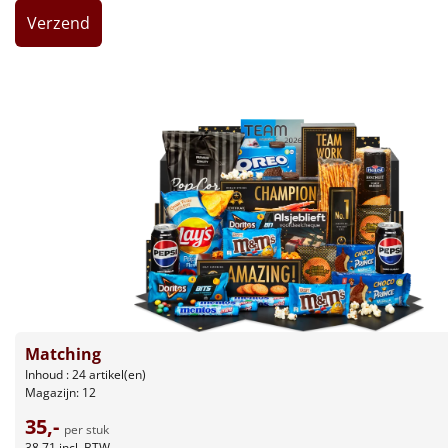
Leuke
Goedkope
Uniek
Alle thema's
Artikel
Hitster
NIEUW
Pizzarette
Matching
Tas
Inhoud : 24 artikel(en)
Magazijn: 12
Wake up light
NIEUW
35,-
per stuk
38,71
incl. BTW