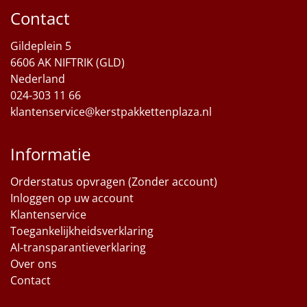
Contact
Sinterklaaspakketten
Gildeplein 5
Particulier
6606 AK NIFTRIK (GLD)
Nederland
Kerstgeschenken 2026
024-303 11 66
klantenservice@kerstpakkettenplaza.nl
Relatiegeschenken
Informatie
Cadeaubon
Orderstatus opvragen (Zonder account)
Per stuk
Inloggen op uw account
Klantenservice
Alle overige
Toegankelijkheidsverklaring
AI-transparantieverklaring
Over ons
Contact