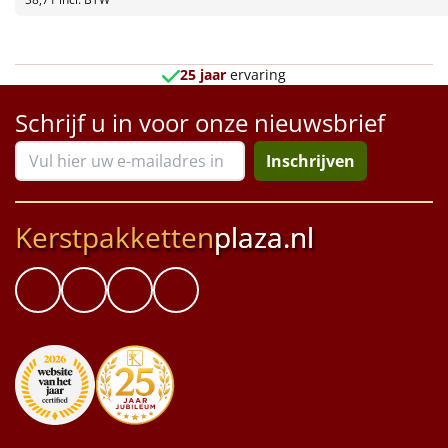
Borrelplank
Warmtekussen
NIEUW
25 jaar
ervaring
Slowcooker
POPULAIR
Schrijf u in voor onze nieuwsbrief
Noodradio
NIEUW
Inschrijven
Deken (fleece plaid)
Kerstpakketten
plaza.nl
Alle artikelen
Overige
Ideeën
Personeel
Doe het zelf