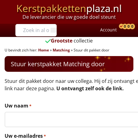
Kerstpakketten
plaza.nl
De leverancier die uw goede doel steunt
Prijzen
0
0
0
Account
Prod
Ver
W
Tot €25
Grootste
collectie
U bevindt zich hier:
Home
»
Matching
»
Stuur dit pakket door
€25 tot €35
Stuur kerstpakket Matching door
€35 tot €40
€40 tot €45
Stuur dit pakket door naar uw collega. Hij of zij ontvangt 
link naar deze pagina.
U ontvangt zelf ook de link.
€45 tot €50
Uw naam
*
€50 tot €55
€55 tot €75
Uw e-mailadres
*