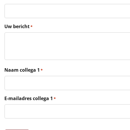
€75 tot €100
€100 en hoger
Uw bericht
*
Alle kerstpakketten 2026
Thema
Origineel
Rituals
Naam collega 1
*
Luxe
Mannen
E-mailadres collega 1
*
Vrouwen
Duurzaam