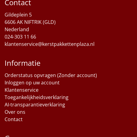
Contact
Sinterklaaspakketten
Gildeplein 5
6606 AK NIFTRIK (GLD)
Particulier
Nederland
024-303 11 66
Kerstgeschenken 2026
klantenservice@kerstpakkettenplaza.nl
Relatiegeschenken
Informatie
Cadeaubon
Orderstatus opvragen (Zonder account)
Inloggen op uw account
Per stuk
Klantenservice
Toegankelijkheidsverklaring
Alle overige
AI-transparantieverklaring
Over ons
Contact