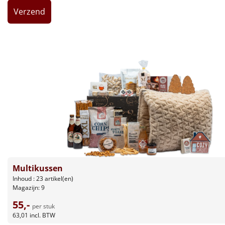
Leuke
Goedkope
Uniek
Alle thema's
Artikel
Hitster
NIEUW
Pizzarette
Multikussen
Inhoud : 23 artikel(en)
Tas
Magazijn: 9
55,-
Wake up light
NIEUW
per stuk
63,01
incl. BTW