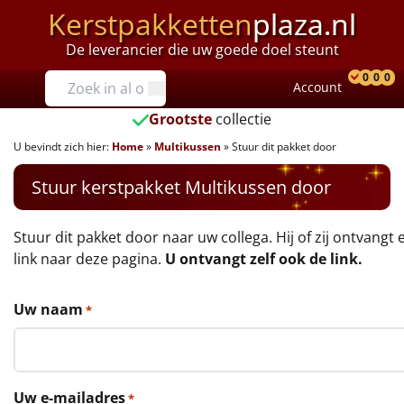
Kerstpakketten
plaza.nl
De leverancier die uw goede doel steunt
Prijzen
0
0
0
Account
Prod
Ver
W
Tot €25
Grootste
collectie
U bevindt zich hier:
Home
»
Multikussen
»
Stuur dit pakket door
€25 tot €35
Stuur kerstpakket Multikussen door
€35 tot €40
€40 tot €45
Stuur dit pakket door naar uw collega. Hij of zij ontvangt 
link naar deze pagina.
U ontvangt zelf ook de link.
€45 tot €50
Uw naam
*
€50 tot €55
€55 tot €75
Uw e-mailadres
*