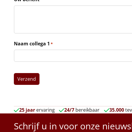
Naam collega 1
*
25 jaar
ervaring
24/7
bereikbaar
35.000
tev
Schrijf u in voor onze nieuws