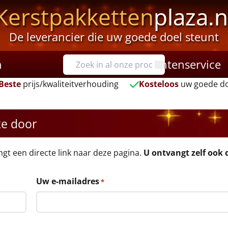
Kerstpakketten
plaza.n
De leverancier die uw goede doel steunt
n
Klantenservice
Beste
prijs/kwaliteitverhouding
Kosteloos
uw goede do
xe door
angt een directe link naar deze pagina.
U ontvangt zelf ook d
Uw e-mailadres
*