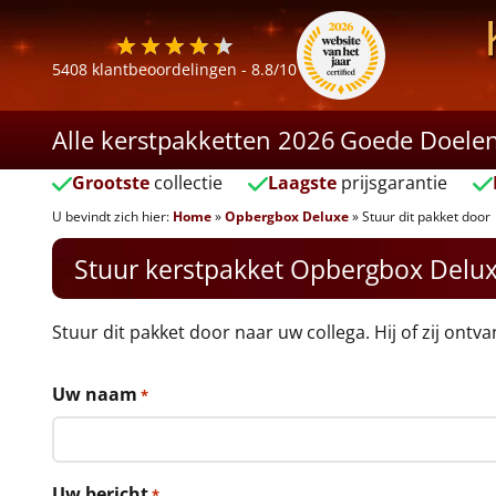
5408
klantbeoordelingen -
8.8
/10
Alle kerstpakketten 2026
Goede Doele
Grootste
collectie
Laagste
prijsgarantie
U bevindt zich hier:
Home
»
Opbergbox Deluxe
»
Stuur dit pakket door
Stuur kerstpakket Opbergbox Delu
Stuur dit pakket door naar uw collega. Hij of zij ontv
Uw naam
*
Uw bericht
*