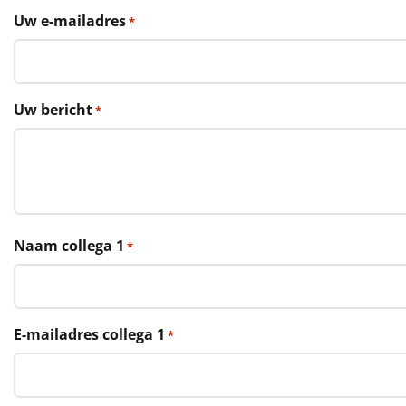
€75 tot €100
Uw e-mailadres
*
€100 en hoger
Alle kerstpakketten 2026
Uw bericht
*
Thema
Origineel
Rituals
Naam collega 1
*
Luxe
Mannen
E-mailadres collega 1
*
Vrouwen
Duurzaam