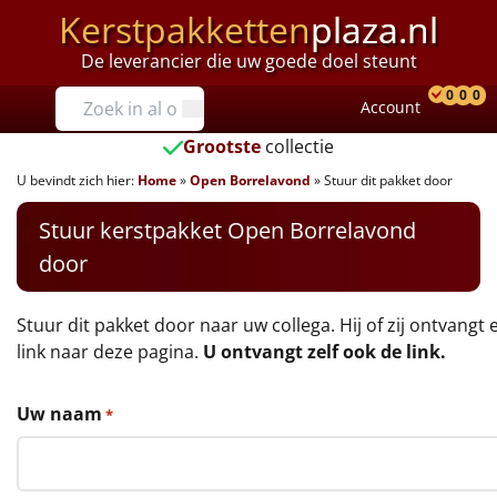
Kerstpakketten
plaza.nl
De leverancier die uw goede doel steunt
Prijzen
0
0
0
Account
Prod
Ver
W
Tot €25
Grootste
collectie
U bevindt zich hier:
Home
»
Open Borrelavond
»
Stuur dit pakket door
€25 tot €35
Stuur kerstpakket Open Borrelavond
€35 tot €40
door
€40 tot €45
Stuur dit pakket door naar uw collega. Hij of zij ontvangt 
€45 tot €50
link naar deze pagina.
U ontvangt zelf ook de link.
€50 tot €55
Uw naam
*
€55 tot €75