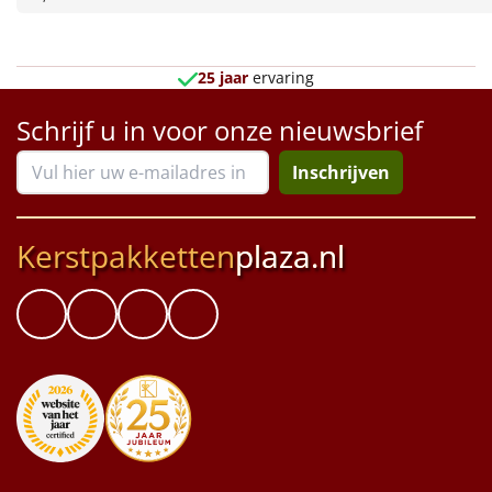
Borrelplank
Warmtekussen
NIEUW
25 jaar
ervaring
Slowcooker
POPULAIR
Schrijf u in voor onze nieuwsbrief
Noodradio
NIEUW
Inschrijven
Deken (fleece plaid)
Kerstpakketten
plaza.nl
Alle artikelen
Overige
Ideeën
Personeel
Doe het zelf