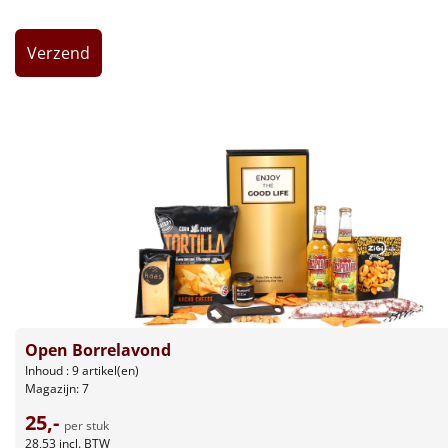
Leuke
Goedkope
Uniek
Alle thema's
Artikel
Hitster
NIEUW
Pizzarette
Open Borrelavond
Tas
Inhoud : 9 artikel(en)
Magazijn: 7
Wake up light
NIEUW
25,-
per stuk
28,53
incl. BTW