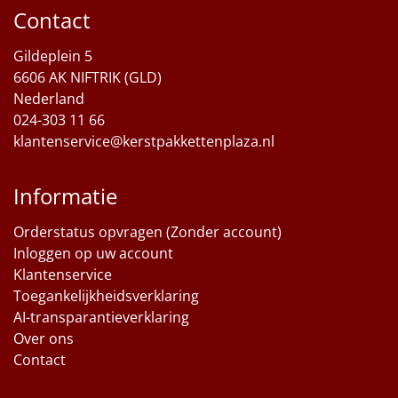
Contact
Sinterklaaspakketten
Gildeplein 5
Particulier
6606 AK NIFTRIK (GLD)
Nederland
Kerstgeschenken 2026
024-303 11 66
klantenservice@kerstpakkettenplaza.nl
Relatiegeschenken
Informatie
Cadeaubon
Orderstatus opvragen (Zonder account)
Per stuk
Inloggen op uw account
Klantenservice
Alle overige
Toegankelijkheidsverklaring
AI-transparantieverklaring
Over ons
Contact