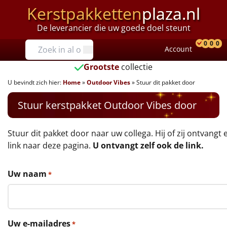
Kerstpakketten
plaza.nl
De leverancier die uw goede doel steunt
Prijzen
0
0
0
Account
Prod
Ver
W
Tot €25
Grootste
collectie
U bevindt zich hier:
Home
»
Outdoor Vibes
»
Stuur dit pakket door
€25 tot €35
Stuur kerstpakket Outdoor Vibes door
€35 tot €40
€40 tot €45
Stuur dit pakket door naar uw collega. Hij of zij ontvangt 
link naar deze pagina.
U ontvangt zelf ook de link.
€45 tot €50
Uw naam
*
€50 tot €55
€55 tot €75
Uw e-mailadres
*