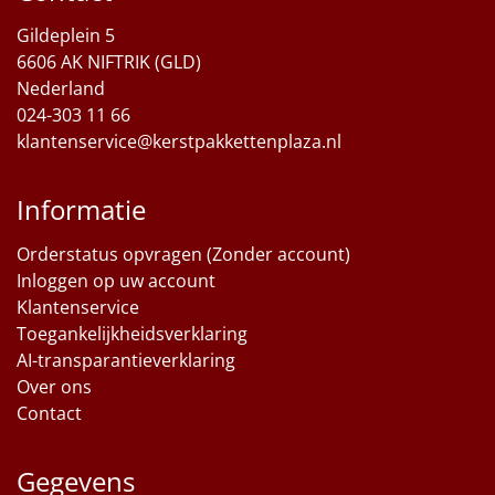
Gildeplein 5
Sinterklaaspakketten
6606 AK NIFTRIK (GLD)
Nederland
Particulier
024-303 11 66
klantenservice@kerstpakkettenplaza.nl
Kerstgeschenken 2026
Relatiegeschenken
Informatie
Cadeaubon
Orderstatus opvragen (Zonder account)
Inloggen op uw account
Per stuk
Klantenservice
Toegankelijkheidsverklaring
Alle overige
AI-transparantieverklaring
Over ons
Contact
Gegevens