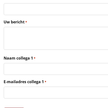
€75 tot €100
€100 en hoger
Uw bericht
*
Alle kerstpakketten 2026
Thema
Origineel
Rituals
Naam collega 1
*
Luxe
Mannen
E-mailadres collega 1
*
Vrouwen
Duurzaam