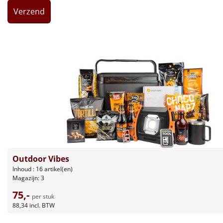
Leuke
Goedkope
Uniek
Alle thema's
Artikel
Hitster
NIEUW
Pizzarette
Outdoor Vibes
Inhoud : 16 artikel(en)
Magazijn: 3
Tas
75,-
per stuk
Wake up light
NIEUW
88,34
incl. BTW