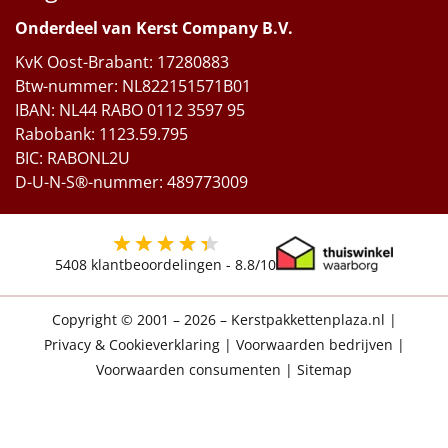
Onderdeel van Kerst Company B.V.
KvK Oost-Brabant: 17280883
Btw-nummer: NL822151571B01
IBAN: NL44 RABO 0112 3597 95
Rabobank: 1123.59.795
BIC: RABONL2U
D-U-N-S®-nummer: 489773009
5408
klantbeoordelingen -
8.8
/10
Copyright © 2001 – 2026 – Kerstpakkettenplaza.nl
|
Privacy & Cookieverklaring
|
Voorwaarden bedrijven
|
Voorwaarden consumenten
|
Sitemap