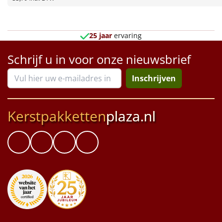
Borrelplank
Warmtekussen
NIEUW
25 jaar
ervaring
Slowcooker
POPULAIR
Schrijf u in voor onze nieuwsbrief
Noodradio
NIEUW
Inschrijven
Deken (fleece plaid)
Kerstpakketten
plaza.nl
Alle artikelen
Overige
Ideeën
Personeel
Doe het zelf