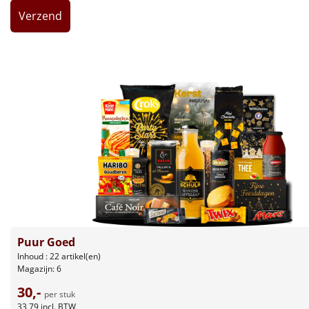
Leuke
Goedkope
Uniek
Alle thema's
Artikel
Hitster
NIEUW
Pizzarette
Puur Goed
Tas
Inhoud : 22 artikel(en)
Magazijn: 6
Wake up light
NIEUW
30,-
per stuk
33,79
incl. BTW