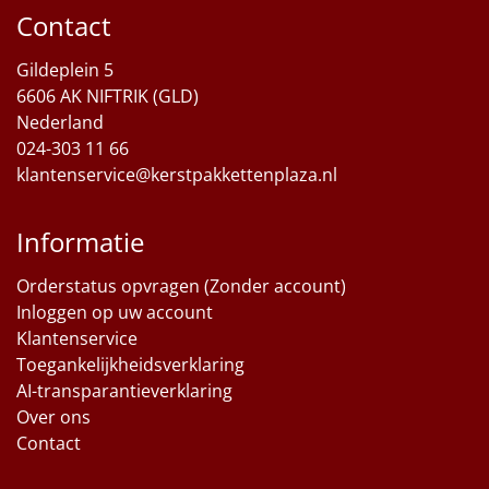
Contact
Sinterklaaspakketten
Gildeplein 5
Particulier
6606 AK NIFTRIK (GLD)
Nederland
Kerstgeschenken 2026
024-303 11 66
klantenservice@kerstpakkettenplaza.nl
Relatiegeschenken
Informatie
Cadeaubon
Orderstatus opvragen (Zonder account)
Per stuk
Inloggen op uw account
Klantenservice
Alle overige
Toegankelijkheidsverklaring
AI-transparantieverklaring
Over ons
Contact