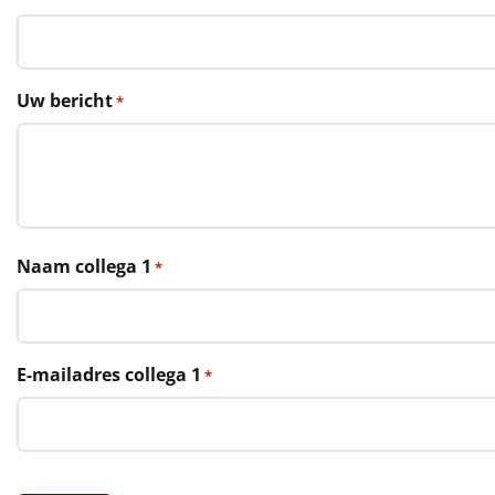
€75 tot €100
€100 en hoger
Uw bericht
*
Alle kerstpakketten 2026
Thema
Origineel
Rituals
Naam collega 1
*
Luxe
Mannen
E-mailadres collega 1
*
Vrouwen
Duurzaam